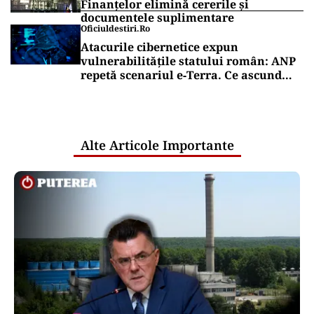
Finanțelor elimină cererile și
documentele suplimentare
Oficiuldestiri.ro
Atacurile cibernetice expun
vulnerabilitățile statului român: ANP
repetă scenariul e‑Terra. Ce ascund
comunicările oficiale și cine răspunde
pentru mentenanța IT a instituțiilor
publice
Alte Articole Importante