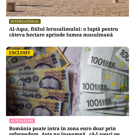
INTERNAȚIONAL
Al-Aqsa, fitilul Ierusalimului: o luptă pentru
câteva hectare aprinde lumea musulmană
EXCLUSIV
EXCLUSIV
ACTUALITATE
România poate intra în zona euro doar prin
referendum. Asta nu înseamnă „că-l apuci pe