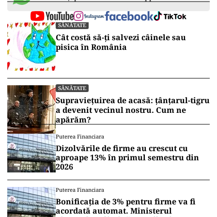
SĂNĂTATE
Cât costă să-ți salvezi câinele sau
pisica în România
SĂNĂTATE
Supraviețuirea de acasă: țânțarul-tigru
a devenit vecinul nostru. Cum ne
apărăm?
Puterea Financiara
Dizolvările de firme au crescut cu
aproape 13% în primul semestru din
2026
Puterea Financiara
Bonificația de 3% pentru firme va fi
acordată automat. Ministerul