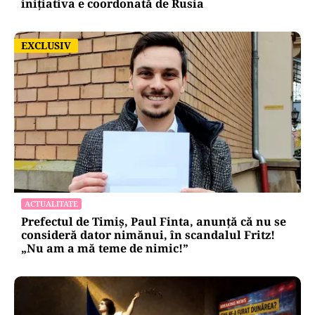
inițiativa e coordonată de Rusia
EXCLUSIV
EXCLUSIV
ACTUALITATE
Prefectul de Timiș, Paul Finta, anunță că nu se
consideră dator nimănui, în scandalul Fritz!
„Nu am a mă teme de nimic!”