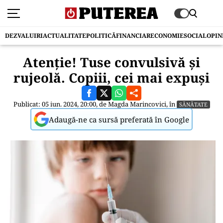
DEZVALUIRI
ACTUALITATE
POLITICĂ
FINANCIAR
ECONOMIE
SOCIAL
OPIN
Atenție! Tuse convulsivă și
rujeolă. Copiii, cei mai expuși
Publicat: 05 iun. 2024, 20:00, de
Magda Marincovici
, în
SĂNĂTATE
Adaugă-ne ca sursă preferată în Google