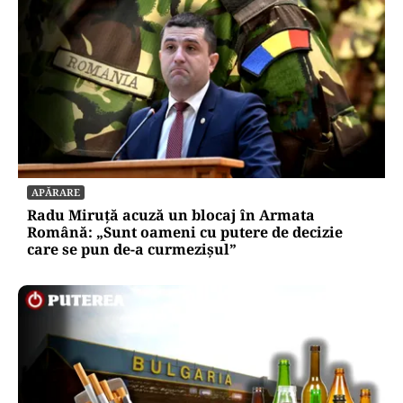
APĂRARE
Radu Miruță acuză un blocaj în Armata
Română: „Sunt oameni cu putere de decizie
care se pun de-a curmezișul”