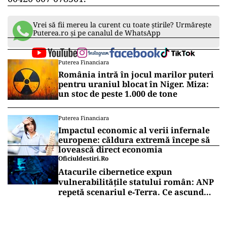
Vrei să fii mereu la curent cu toate știrile? Urmărește
Puterea.ro și pe canalul de WhatsApp
Puterea Financiara
România intră în jocul marilor puteri
pentru uraniul blocat în Niger. Miza:
un stoc de peste 1.000 de tone
Puterea Financiara
Impactul economic al verii infernale
europene: căldura extremă începe să
lovească direct economia
Oficiuldestiri.ro
Atacurile cibernetice expun
vulnerabilitățile statului român: ANP
repetă scenariul e‑Terra. Ce ascund
comunicările oficiale și cine răspunde
pentru mentenanța IT a instituțiilor
publice