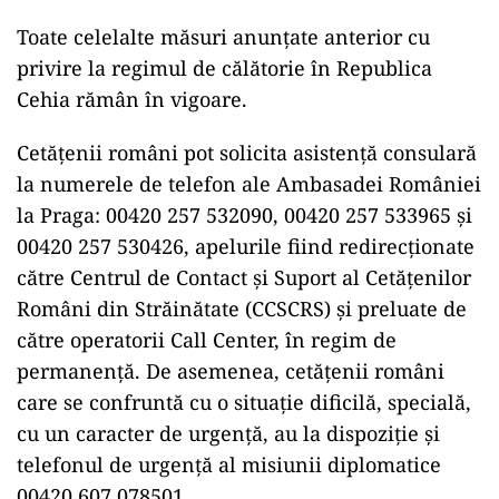
Toate celelalte măsuri anunţate anterior cu
privire la regimul de călătorie în Republica
Cehia rămân în vigoare.
Cetăţenii români pot solicita asistenţă consulară
la numerele de telefon ale Ambasadei României
la Praga: 00420 257 532090, 00420 257 533965 şi
00420 257 530426, apelurile fiind redirecţionate
către Centrul de Contact şi Suport al Cetăţenilor
Români din Străinătate (CCSCRS) şi preluate de
către operatorii Call Center, în regim de
permanenţă. De asemenea, cetăţenii români
care se confruntă cu o situaţie dificilă, specială,
cu un caracter de urgenţă, au la dispoziţie şi
telefonul de urgenţă al misiunii diplomatice
00420 607 078501.