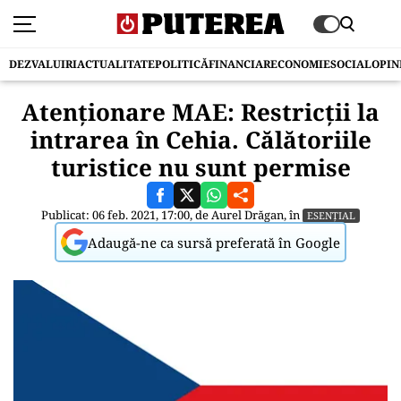
DEZVALUIRI
ACTUALITATE
POLITICĂ
FINANCIAR
ECONOMIE
SOCIAL
OPIN
Atenționare MAE: Restricții la
intrarea în Cehia. Călătoriile
turistice nu sunt permise
Publicat: 06 feb. 2021, 17:00, de
Aurel Drăgan
, în
ESENȚIAL
Adaugă-ne ca sursă preferată în Google