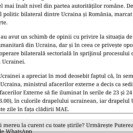
el mai înalt nivel din partea autorităţilor române. 
ul politic bilateral dintre Ucraina şi România, marca
te.
i au avut un schimb de opinii cu privire la situaţia de
manitară din Ucraina, dar şi în ceea ce priveşte opo
operare bilaterală sectorială în sprijinul procesului 
a Ucrainei.
rainei a apreciat în mod deosebit faptul că, în se
 Ucraina, ministrul afacerilor externe a decis ca sedi
acerilor Externe să fie iluminat în serile de 23 şi 24
3.00), în culorile drapelului ucrainean, iar drapelul 
te zile în faţa clădirii MAE.
ii mereu la curent cu toate știrile? Urmărește Puterea
 de WhatsApp