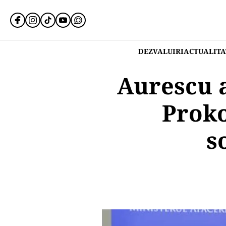
DEZVALUIRI
ACTUALITA
Aurescu 
Proko
s