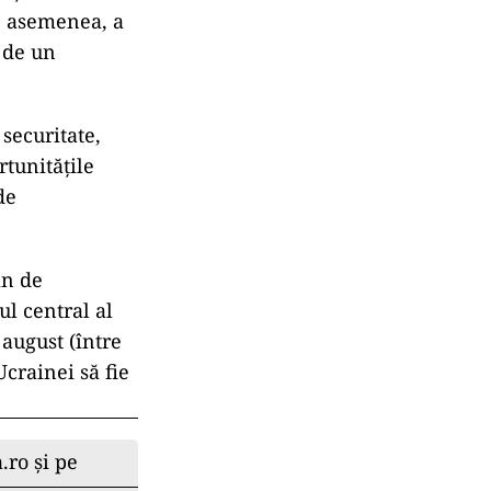
De asemenea, a
t de un
 securitate,
rtunităţile
de
mn de
ul central al
 august (între
Ucrainei să fie
.ro și pe