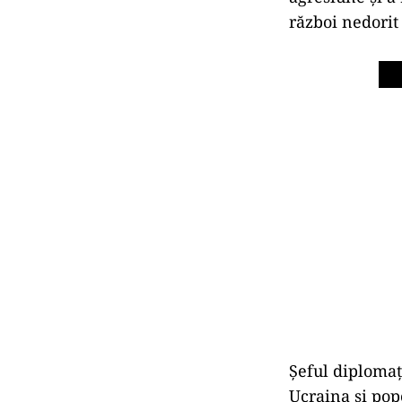
război nedorit
Şeful diplomaţ
Ucraina şi pop