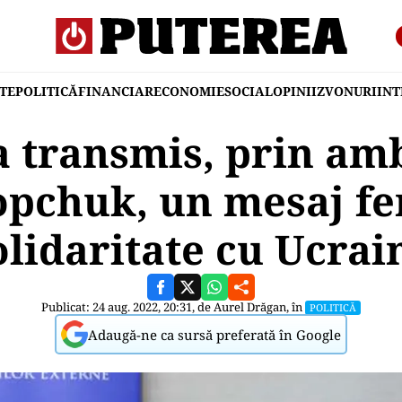
TE
POLITICĂ
FINANCIAR
ECONOMIE
SOCIAL
OPINII
ZVONURI
IN
a transmis, prin am
pchuk, un mesaj f
olidaritate cu Ucrai
Publicat: 24 aug. 2022, 20:31, de
Aurel Drăgan
, în
POLITICĂ
Adaugă-ne ca sursă preferată în Google