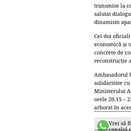
transmise la c
salutat dialog
dinamism apar
Cei doi oficial
economică şi u
concrete de co
reconstrucţie 
Ambasadorul Uc
solidaritate cu
Ministerului Af
orele 20.15 – 2
arborat în aces
Vrei să f
canalul