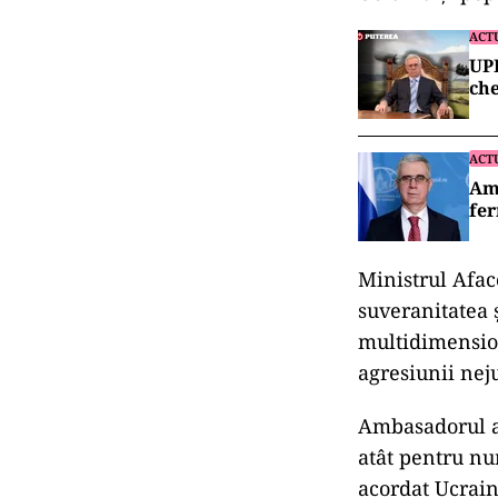
ACT
UPD
ch
ACT
Amb
fer
Ministrul Afac
suveranitatea ş
multidimension
agresiunii nej
Ambasadorul a
atât pentru nu
acordat Ucraine