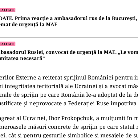
UALITATE
ATE. Prima reacție a ambasadorul rus de la București, 
emat de urgență la MAE
UALITATE
asadorul Rusiei, convocat de urgență la MAE. „Le vo
mitatea necesară”
erilor Externe a reiterat sprijinul României pentru
i integritatea teritorială ale Ucrainei şi a evocat mă
ale de sprijin pe care România le-a adoptat de la d
ustificate şi neprovocate a Federaţiei Ruse împotriva
great al Ucrainei, Ihor Prokopchuk, a mulţumit în 
meroasele măsuri concrete de sprijin pe care statul
i, cât şi pentru gesturile simbolice şi mesajele de s