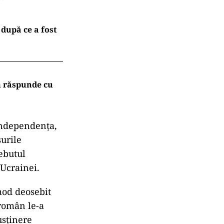
după ce a fost
m răspunde cu
 independenţa,
surile
ebutul
 Ucrainei.
mod deosebit
 român le-a
usţinere