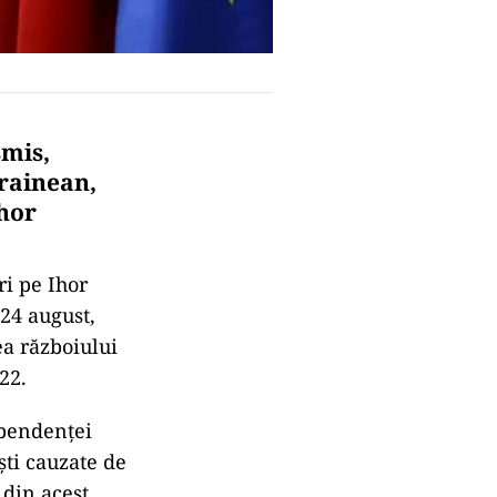
smis,
crainean,
Ihor
i pe Ihor
24 august,
ea războiului
22.
ependenţei
şti cauzate de
 din acest