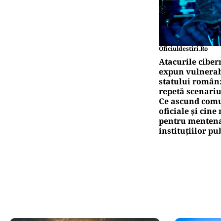
Oficiuldestiri.ro
Atacurile ciber
expun vulnerabi
statului român
repetă scenariu
Ce ascund comu
oficiale și cin
pentru mentena
instituțiilor pu