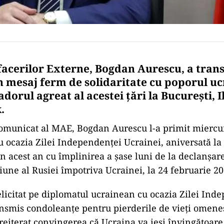
facerilor Externe, Bogdan Aurescu, a tran
n mesaj ferm de solidaritate cu poporul u
orul agreat al acestei ţări la Bucureşti, 
.
comunicat al MAE, Bogdan Aurescu l-a primit miercur
 ocazia Zilei Independenţei Ucrainei, aniversată la 
în acest an cu împlinirea a şase luni de la declanşar
siune al Rusiei împotriva Ucrainei, la 24 februarie 20
felicitat pe diplomatul ucrainean cu ocazia Zilei Ind
ansmis condoleanţe pentru pierderile de vieţi omene
 reiterat convingerea că Ucraina va ieşi învingătoare