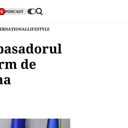
PODCAST
TERNAȚIONAL
LIFESTYLE
basadorul
erm de
na