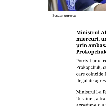
Bogdan Aurescu
Ministrul A
miercuri, u
prin ambasad
Prokopchuk
Potrivit unui 
Prokopchuk, cu
care coincide 
ilegal de agre
Ministrul l-a 
Ucrainei, a tr
agresiune şi a