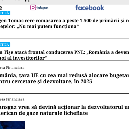
ITICĂ
en Tomac cere comasarea a peste 1.500 de primării și 
ețelor: „Nu mai putem funcționa”
ITICĂ
n Tișe atacă frontal conducerea PNL: „România a deveni
oi al investitorilor”
rea Financiara
mânia, țara UE cu cea mai redusă alocare bugetar
ntru cercetare și dezvoltare, în 2025
rea Financiara
ansgaz vrea să devină acționar la dezvoltatorul u
erican de gaze naturale lichefiate