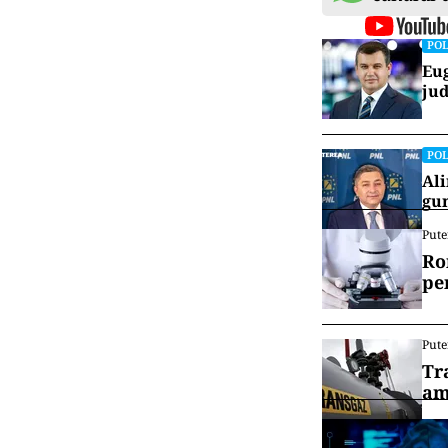
POL
Eug
jud
POL
Ali
gun
Pute
Ro
pe
Pute
Tr
am