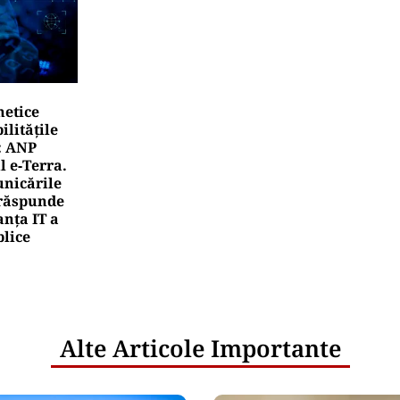
netice
litățile
: ANP
l e‑Terra.
nicările
e răspunde
nța IT a
blice
Alte Articole Importante