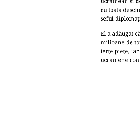
ucrainean şi d
cu toată deschi
şeful diploma
El a adăugat c
milioane de to
terţe pieţe, ia
ucrainene cont