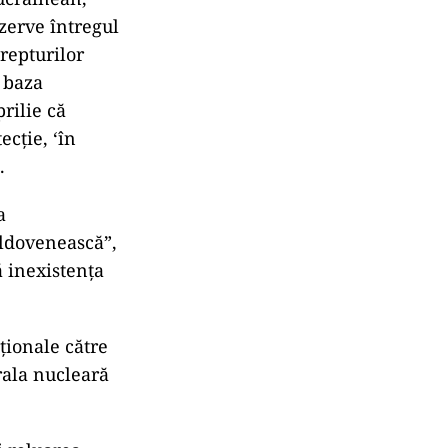
ezerve întregul
repturilor
e baza
rilie că
ecţie, ‘în
.
a
oldovenească”,
ă inexistenţa
ţionale către
rala nucleară