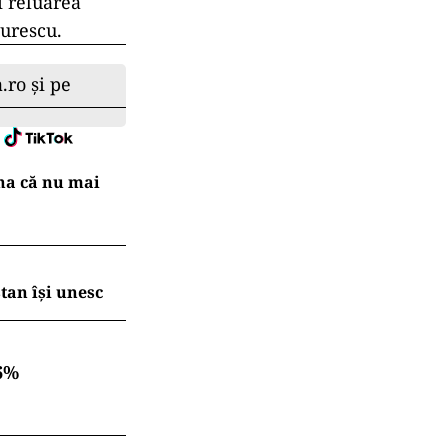
i reluarea
Aurescu.
.ro și pe
na că nu mai
tan își unesc
6%