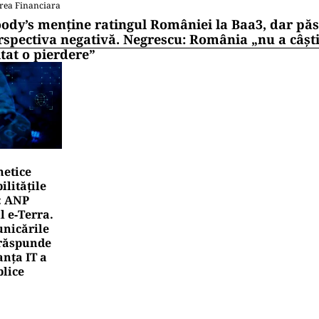
rea Financiara
ody’s menține ratingul României la Baa3, dar pă
rspectiva negativă. Negrescu: România „nu a câști
itat o pierdere”
netice
litățile
: ANP
l e‑Terra.
nicările
e răspunde
nța IT a
blice