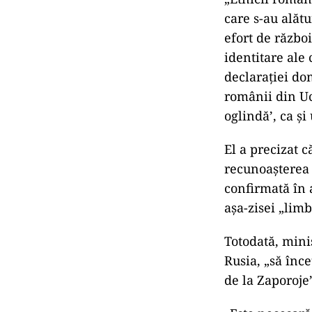
care s-au alătu
efort de războ
identitare ale
declaraţiei do
românii din Uc
oglindă’, ca ş
El a precizat c
recunoaşterea 
confirmată în 
aşa-zisei „lim
Totodată, mini
Rusia, „să înc
de la Zaporoje