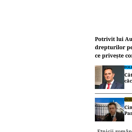
Potrivit lui A
drepturilor pe
ce priveşte c
POLI
Cât
căc
INT
Cin
Par
„Etnicii români