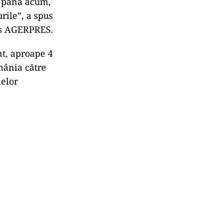
i până acum,
rile”, a spus
is AGERPRES.
nt, aproape 4
mânia către
nelor