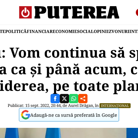
TE
POLITICĂ
FINANCIAR
ECONOMIE
SOCIAL
OPINII
ZVONURI
IN
: Vom continua să s
a ca şi până acum, c
iderea, pe toate pla
Publicat: 15 sept. 2022, 20:44, de
Aurel Drăgan
, în
INTERNAȚIONAL
Adaugă-ne ca sursă preferată în Google