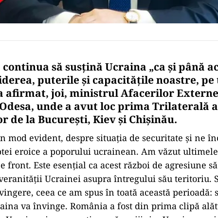
continua să susţină Ucraina „ca şi până a
derea, puterile şi capacităţile noastre, pe
a afirmat, joi, ministrul Afacerilor Extern
Odesa, unde a avut loc prima Trilaterală a 
r de la Bucureşti, Kiev şi Chişinău.
în mod evident, despre situaţia de securitate şi ne în
uptei eroice a poporului ucrainean. Am văzut ultimele
e front. Este esenţial ca acest război de agresiune să
veranităţii Ucrainei asupra întregului său teritoriu.
vingere, ceea ce am spus în toată această perioadă: 
aina va învinge. România a fost din prima clipă ală