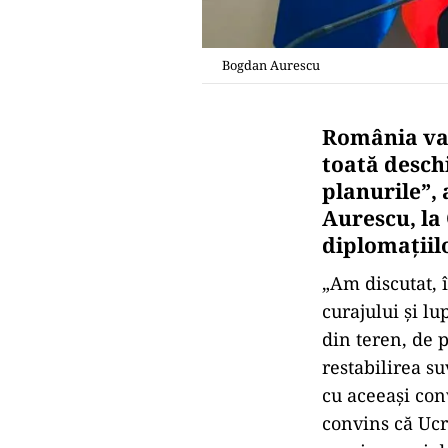
Bogdan Aurescu
România va 
toată deschi
planurile”, 
Aurescu, la 
diplomaţiilo
„Am discutat, 
curajului şi l
din teren, de p
restabilirea su
cu aceeaşi con
convins că Ucr