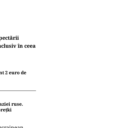
pectării
clusiv în ceea
nt 2 euro de
aziei ruse.
orețki
 ucrainean,