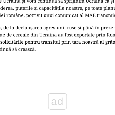
e Ucraina şi vom continua să sprijinim Ucraina ca ş
derea, puterile şi capacităţile noastre, pe toate planu
ţiei române, potrivit unui comunicat al MAE transm
ă, de la declanşarea agresiunii ruse şi până în preze
ne de cereale din Ucraina au fost exportate prin Ro
r solicitările pentru tranzitul prin ţara noastră al grâ
inuă să crească.
Play