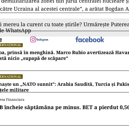
 demilitarizarea zonei din jurul centralei nucleare ş
 către Ucraina al acestei centrale”, a arătat Bogdan 
ii mereu la curent cu toate știrile? Urmărește Puterea
 de WhatsApp
TERNAȚIONAL
ba, prinsă în menghină. Marco Rubio avertizează Hava
stă nicio „supapă de scăpare”
TERNAȚIONAL
naște un „NATO sunnit”: Arabia Saudită, Turcia și Pakis
țele militare
rea Financiara
B încheie săptămâna pe minus. BET a pierdut 0,5