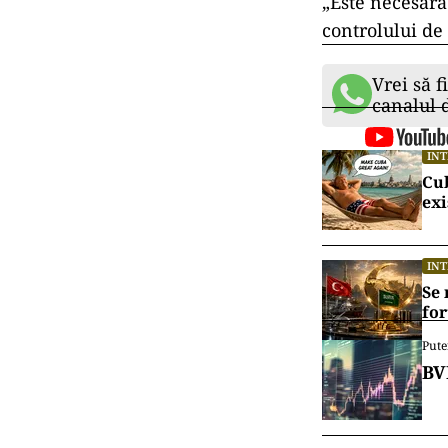
„Este necesară
controlului de
Vrei să f
canalul
IN
Cu
exi
IN
Se 
for
Pute
BV