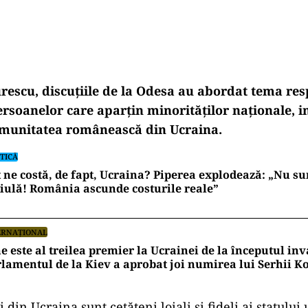
urescu, discuţiile de la Odesa au abordat tema res
rsoanelor care aparţin minorităţilor naţionale, in
omunitatea românească din Ucraina.
TICĂ
 ne costă, de fapt, Ucraina? Piperea explodează: „Nu su
iulă! România ascunde costurile reale”
ERNAȚIONAL
e este al treilea premier la Ucrainei de la începutul inv
lamentul de la Kiev a aprobat joi numirea lui Serhii K
 din Ucraina sunt cetăţeni loiali şi fideli ai statului