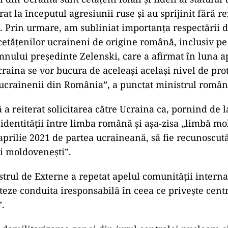
rat la începutul agresiunii ruse şi au sprijinit fără r
i. Prin urmare, am subliniat importanţa respectării d
 cetăţenilor ucraineni de origine română, inclusiv p
mnului preşedinte Zelenski, care a afirmat în luna ap
raina se vor bucura de aceleaşi acelaşi nivel de prot
i ucrainenii din România”, a punctat ministrul român
ă a reiterat solicitarea către Ucraina ca, pornind de l
identităţii între limba română şi aşa-zisa „limbă m
aprilie 2021 de partea ucraineană, să fie recunoscut
bi moldoveneşti”.
strul de Externe a repetat apelul comunităţii interna
eteze conduita iresponsabilă în ceea ce priveşte cent
”.