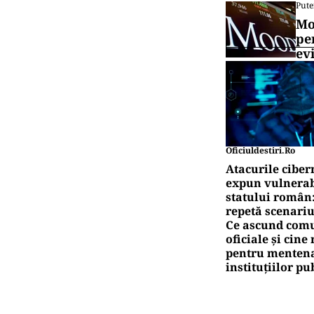
Pute
Mo
pe
ev
Oficiuldestiri.ro
Atacurile ciber
expun vulnerabi
statului român
repetă scenariu
Ce ascund comu
oficiale și cin
pentru mentena
instituțiilor pu