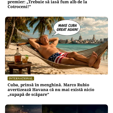
premier: „Trebuie să iasă fum alb de la
Cotroceni!”
INTERNAȚIONAL
Cuba, prinsă în menghină. Marco Rubio
avertizează Havana că nu mai există nicio
„supapă de scăpare”