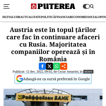
DEZVALUIRI
ACTUALITATE
POLITICĂ
FINANCIAR
ECONOMIE
SOCIAL
OPIN
Austria este în topul țărilor
care fac în continuare afaceri
cu Rusia. Majoritatea
companiilor operează și în
România
Publicat: 12 dec. 2022, 09:02, de
Cezar Amariei
, în
NEWS
Adaugă-ne ca sursă preferată în Google