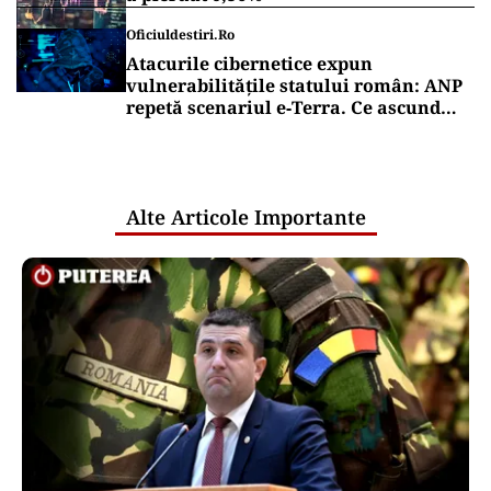
Oficiuldestiri.ro
Atacurile cibernetice expun
vulnerabilitățile statului român: ANP
repetă scenariul e‑Terra. Ce ascund
comunicările oficiale și cine răspunde
pentru mentenanța IT a instituțiilor
publice
Alte Articole Importante