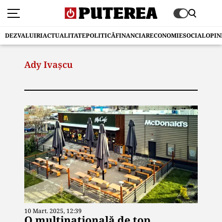
DEZVALUIRI
ACTUALITATE
POLITICĂ
FINANCIAR
ECONOMIE
SOCIAL
OPIN
Ady Ivașcu
10 Mart. 2025, 12:39
O multinaţională de top