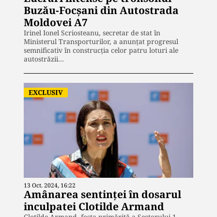
Buzău-Focșani din Autostrada
Moldovei A7
Irinel Ionel Scriosteanu, secretar de stat în
Ministerul Transporturilor, a anunțat progresul
semnificativ în construcția celor patru loturi ale
autostrăzii…
EXCLUSIV
13 Oct. 2024, 16:22
Amânarea sentinței în dosarul
inculpatei Clotilde Armand
Clotilde Armand, fosta primăriță a Sectorului 1,