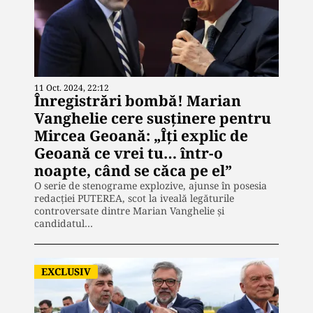
11 Oct. 2024, 22:12
Înregistrări bombă! Marian
Vanghelie cere susținere pentru
Mircea Geoană: „Îți explic de
Geoană ce vrei tu… într-o
noapte, când se căca pe el”
O serie de stenograme explozive, ajunse în posesia
redacției PUTEREA, scot la iveală legăturile
controversate dintre Marian Vanghelie și
candidatul…
EXCLUSIV