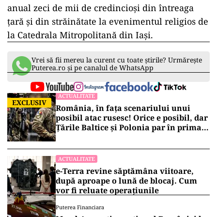
anual zeci de mii de credincioși din întreaga
țară și din străinătate la evenimentul religios de
la Catedrala Mitropolitană din Iași.
Vrei să fii mereu la curent cu toate știrile? Urmărește
Puterea.ro și pe canalul de WhatsApp
ACTUALITATE
EXCLUSIV
România, în fața scenariului unui
posibil atac rusesc! Orice e posibil, dar
Țările Baltice și Polonia par în prima
linie!
ACTUALITATE
e-Terra revine săptămâna viitoare,
după aproape o lună de blocaj. Cum
vor fi reluate operațiunile
Puterea Financiara