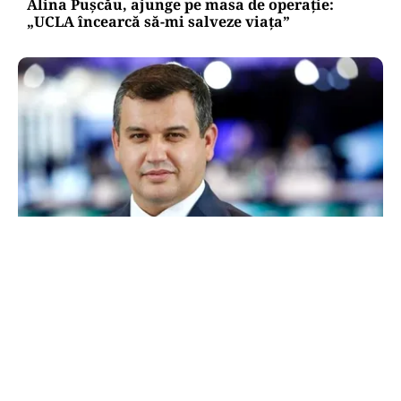
Alina Pușcău, ajunge pe masa de operație:
„UCLA încearcă să-mi salveze viața”
POLITICĂ
Eugen Tomac cere comasarea a peste 1.500 de
primării și reorganizarea județelor: „Nu mai
putem funcționa”