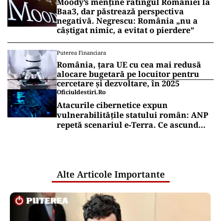
Moody’s menține ratingul României la
Baa3, dar păstrează perspectiva
negativă. Negrescu: România „nu a
câștigat nimic, a evitat o pierdere”
Puterea Financiara
România, țara UE cu cea mai redusă
alocare bugetară pe locuitor pentru
cercetare și dezvoltare, în 2025
Oficiuldestiri.ro
Atacurile cibernetice expun
vulnerabilitățile statului român: ANP
repetă scenariul e‑Terra. Ce ascund
comunicările oficiale și cine răspunde
pentru mentenanța IT a instituțiilor
publice
Alte Articole Importante