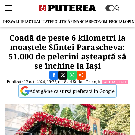
DEZVALUIRI
ACTUALITATE
POLITICĂ
FINANCIAR
ECONOMIE
SOCIAL
OPIN
Coadă de peste 6 kilometri la
moaștele Sfintei Parascheva:
51.000 de pelerini așteaptă să
se închine la Iași
Publicat: 12 oct. 2024, 19:32, de
Vlad Stefan Orjan
, în
ACTUALITATE
Adaugă-ne ca sursă preferată în Google