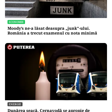
ECONOMIE
Moody’s ne-a lăsat deasupra „junk”-ului.
România a trecut examenul cu nota minimă
ENERGIE
Dunărea seacă, Cernavodă se apropie de