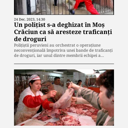
24 Dec. 2023, 14:30
Un poliţist s-a deghizat în Moş
Crăciun ca să aresteze traficanţi
de droguri
Polițiștii peruvieni au orchestrat o operațiune
neconvențională împotriva unei bande de traficanți
de droguri, iar unul dintre membrii echipei a…