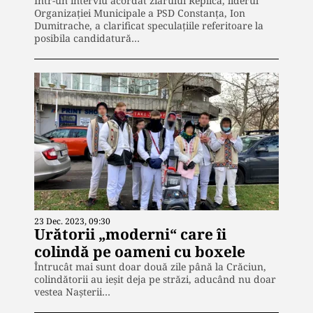
Într-un interviu acordat ziarului Replica, liderul
Organizației Municipale a PSD Constanța, Ion
Dumitrache, a clarificat speculațiile referitoare la
posibila candidatură…
23 Dec. 2023, 09:30
Urătorii „moderni“ care îi
colindă pe oameni cu boxele
Întrucât mai sunt doar două zile până la Crăciun,
colindătorii au ieșit deja pe străzi, aducând nu doar
vestea Nașterii…