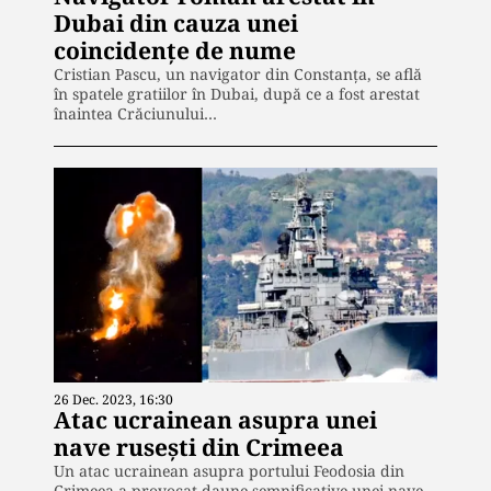
Dubai din cauza unei
coincidențe de nume
Cristian Pascu, un navigator din Constanța, se află
în spatele gratiilor în Dubai, după ce a fost arestat
înaintea Crăciunului…
26 Dec. 2023, 16:30
Atac ucrainean asupra unei
nave rusești din Crimeea
Un atac ucrainean asupra portului Feodosia din
Crimeea a provocat daune semnificative unei nave