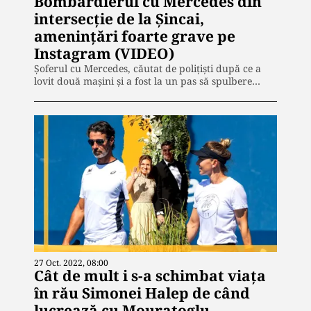
Bombardierul cu Mercedes din
intersecție de la Șincai,
amenințări foarte grave pe
Instagram (VIDEO)
Şoferul cu Mercedes, căutat de poliţişti după ce a
lovit două maşini şi a fost la un pas să spulbere…
27 Oct. 2022, 08:00
Cât de mult i s-a schimbat viața
în rău Simonei Halep de când
lucrează cu Mouratoglu