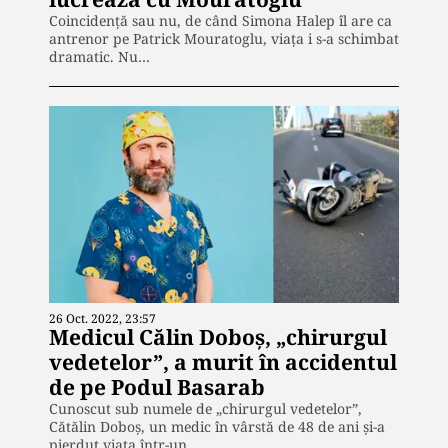
Coincidență sau nu, de când Simona Halep îl are ca
antrenor pe Patrick Mouratoglu, viața i s-a schimbat
dramatic. Nu…
26 Oct. 2022, 23:57
Medicul Călin Doboş, „chirurgul
vedetelor”, a murit în accidentul
de pe Podul Basarab
Cunoscut sub numele de „chirurgul vedetelor”,
Cătălin Doboș, un medic în vârstă de 48 de ani și-a
pierdut viața într-un…