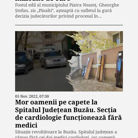
Fostul edil al municipiului Piatra Neamț, Gheorghe
Ștefan, zis „Pinalti”, așteaptă cu sufletul la gură
decizia judecătorilor privind procesul în…
05 Nov. 2022, 07:30
Mor oamenii pe capete la
Spitalul Județean Buzău. Secția
de cardiologie funcționează fără
medici
Situație revoltătoare la Buzău. Spitalul județean a
rămas fără cei doi medici cardiologi, iar oamenii