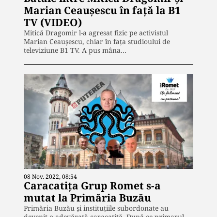
Marian Ceaușescu în față la B1
TV (VIDEO)
Mitică Dragomir l-a agresat fizic pe activistul
Marian Ceaușescu, chiar în fața studioului de
televiziune B1 TV. A pus mâna…
08 Nov. 2022, 08:54
Caracatița Grup Romet s-a
mutat la Primăria Buzău
Primăria Buzău și instituțiile subordonate au
devenit o adevărată caracatiță. După ce primarul