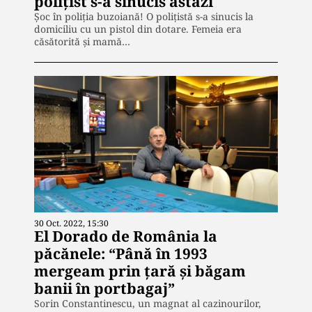
polițist s-a sinucis astăzi
Șoc în poliția buzoiană! O polițistă s-a sinucis la
domiciliu cu un pistol din dotare. Femeia era
căsătorită și mamă…
30 Oct. 2022, 15:30
El Dorado de România la
păcănele: “Până în 1993
mergeam prin țară și băgam
banii în portbagaj”
Sorin Constantinescu, un magnat al cazinourilor,