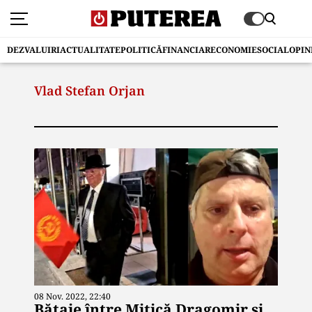
DEZVALUIRI
ACTUALITATE
POLITICĂ
FINANCIAR
ECONOMIE
SOCIAL
OPIN
Vlad Stefan Orjan
08 Nov. 2022, 22:40
Bătaie între Mitică Dragomir și