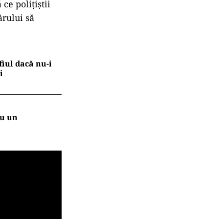
ce poliţiştii
ărului să
fiul dacă nu-i
i
ru un