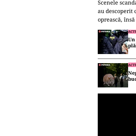
Scenele scanda
au descoperit c
oprească, însă
ACT
Un 
plă
ACT
Neg
buc