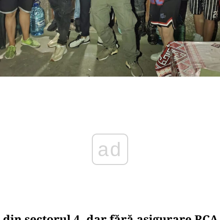
ad
din sectorul 4, dar fără asigurare RCA