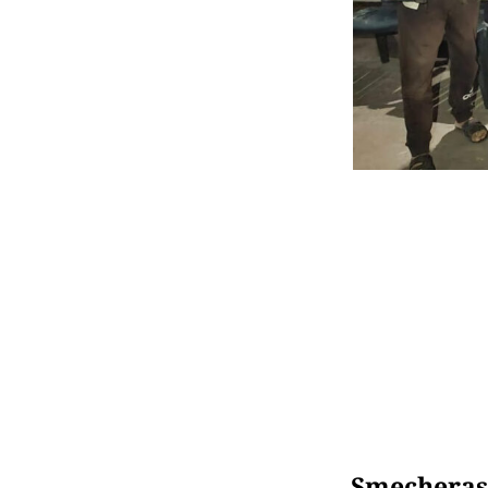
Șmecheraș 