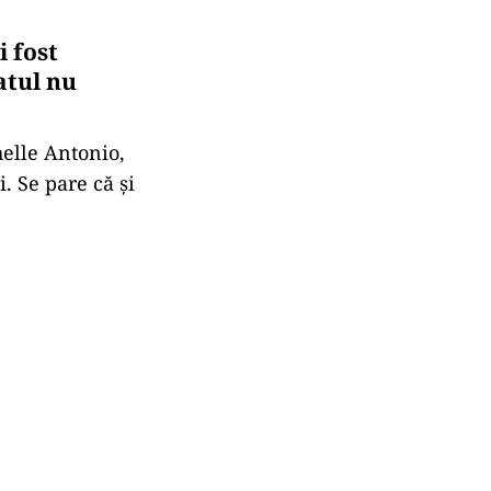
 fost
atul nu
helle Antonio,
. Se pare că și