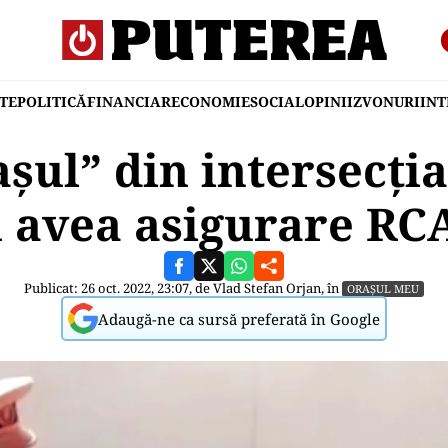
TE
POLITICĂ
FINANCIAR
ECONOMIE
SOCIAL
OPINII
ZVONURI
IN
șul” din intersecți
u avea asigurare RC
Publicat: 26 oct. 2022, 23:07, de
Vlad Stefan Orjan
, în
ORAȘUL MEU
Adaugă-ne ca sursă preferată în Google