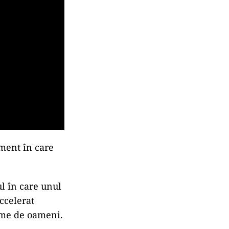
oment în care
ul în care unul
accelerat
ţime de oameni.