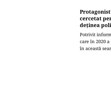
Protagonis
cercetat pe
deținea pol
Potrivit infor
care în 2020 a
în această sea