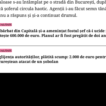
loase s-au întâmplat pe o stradă din Bucureşti, după 
ă şoferul circula haotic. Agenţii i-au făcut semn tân
 nu a răspuns şi şi-a continuat drumul.
UALITATE
bărbat din Capitală și-a amenințat fostul șef că-i ucide 
tește 600.000 de euro. Planul ar fi fost pregătit de doi an
UALITATE
lijența autorităților, plătită scump: 2.000 de euro pent
ureștean atacat de un șobolan