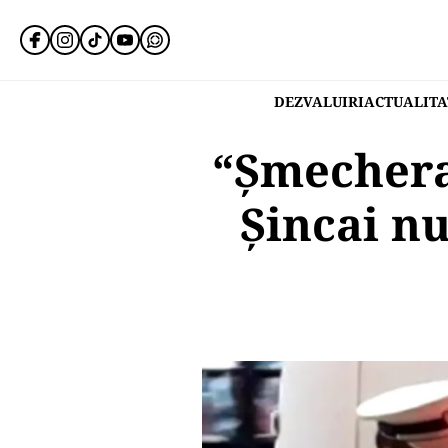
DEZVALUIRI
ACTUALITA
“Șmechera
Șincai n