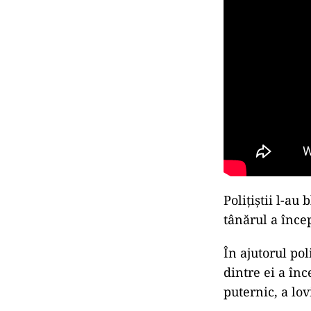
Poliţiştii l-au
tânărul a înce
În ajutorul po
dintre ei a înc
puternic, a lo