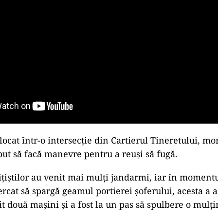
 blocat într-o intersecţie din Cartierul Tineretului, m
put să facă manevre pentru a reuşi să fugă.
liţiştilor au venit mai mulţi jandarmi, iar în moment
ercat să spargă geamul portierei şoferului, acesta a 
vit două maşini şi a fost la un pas să spulbere o mul