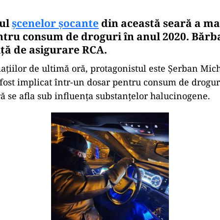
tul
șcenelor șocante
din această seară a mai
ntru consum de droguri în anul 2020. Bărb
iță de asigurare RCA.
mațiilor de ultimă oră, protagonistul este Șerban Mic
 fost implicat într-un dosar pentru consum de droguri
ră se afla sub influența substanțelor halucinogene.