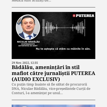
Medicii sunt acuzați de…
29 Nov. 2022, 12:35
Bădălău, amenințări în stil
mafiot către jurnaliștii PUTEREA
(AUDIO EXCLUSIV)
Cu puțin timp înainte să fie săltat de procurorii
DNA, Niculae Bădălău, vice-președintele Curții de
Conturi, l-a amenințat pe unul…