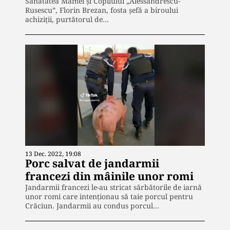
Sănătatea Mamei şi Copilului „Alessandrescu-
Rusescu”, Florin Brezan, fosta şefă a biroului
achiziţii, purtătorul de…
13 Dec. 2022, 19:08
Porc salvat de jandarmii
francezi din mâinile unor romi
Jandarmii francezi le-au stricat sărbătorile de iarnă
unor romi care intenționau să taie porcul pentru
Crăciun. Jandarmii au condus porcul…