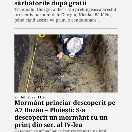
sărbătorile după gratii
Tribunalul Giurgiu a decis să-i prelungească arestul
preventiv baronului de Giurgiu, Niculae Bădălău,
până când acesta va primi o condamnare…
20 Dec. 2022, 11:20
Mormânt princiar descoperit pe
A7 Buzău – Ploiești: S-a
descoperit un mormânt cu un
prinț din sec. al IV-lea
Descoperire arheologică impresionantă pe lotul