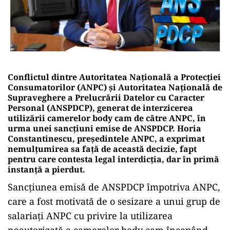
Conflictul dintre Autoritatea Națională a Protecției
Consumatorilor (ANPC) și Autoritatea Națională de
Supraveghere a Prelucrării Datelor cu Caracter
Personal (ANSPDCP), generat de interzicerea
utilizării camerelor body cam de către ANPC, în
urma unei sancțiuni emise de ANSPDCP. Horia
Constantinescu, președintele ANPC, a exprimat
nemulțumirea sa față de această decizie, fapt
pentru care contesta legal interdicția, dar în primă
instanță a pierdut.
Sancțiunea emisă de ANSPDCP împotriva ANPC,
care a fost motivată de o sesizare a unui grup de
salariați ANPC cu privire la utilizarea
neautorizată a camerelor body cam începând