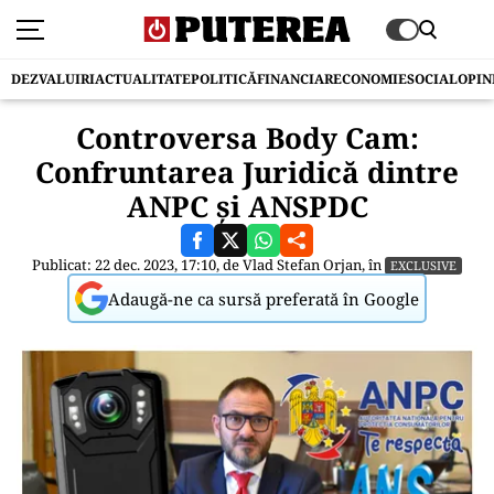
DEZVALUIRI
ACTUALITATE
POLITICĂ
FINANCIAR
ECONOMIE
SOCIAL
OPIN
Controversa Body Cam:
Confruntarea Juridică dintre
ANPC și ANSPDC
Publicat: 22 dec. 2023, 17:10, de
Vlad Stefan Orjan
, în
EXCLUSIVE
Adaugă-ne ca sursă preferată în Google