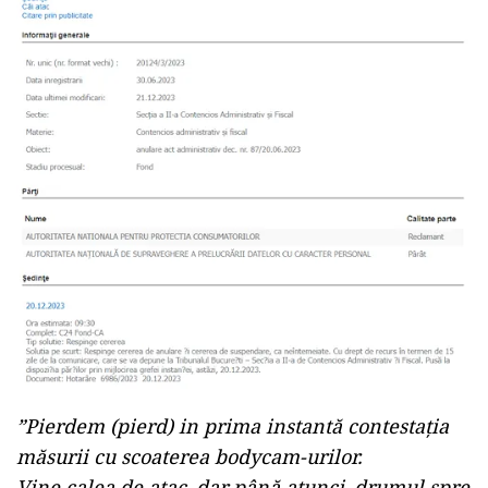
”Pierdem (pierd) in prima instantă contestația
măsurii cu scoaterea bodycam-urilor.
Vine calea de atac, dar până atunci, drumul spre