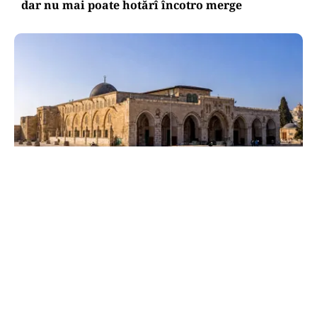
dar nu mai poate hotărî încotro merge
INTERNAȚIONAL
Al-Aqsa, fitilul Ierusalimului: o luptă pentru
câteva hectare aprinde lumea musulmană
TOS
Politica Cookies
Protecția Datelor Personale
Despre Noi
Publicitate
Echipa