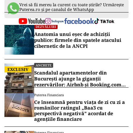
Vrei să fii mereu la curent cu toate știrile? Urmărește
Puterea.ro și pe canalul de WhatsApp
DEZVĂLUIRI
Anatomia unui eșec de achiziții
publice: firmele din spatele atacului
cibernetic de la ANCPI
ANCHETE
EXCLUSIV
Scandalul apartamentelor din
București ajunge la giganții
rezervărilor: Airbnb și Booking.com
anunță măsuri și cer respectarea legii
Puterea Financiara
Ce înseamnă pentru viața de zi cu zi a
românilor ratingul „Baa3 cu
perspectivă negativă” acordat de
agențiile financiare
Puterea Financiara