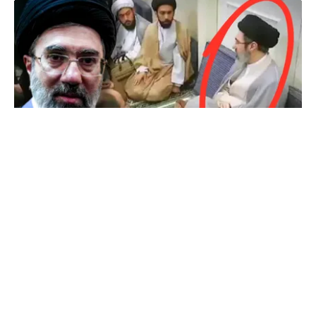
INTERNAȚIONAL
Primele imagini cu Mojtaba Khamenei. Liderul
Iranului nu a mai fost văzut de aproape 5 luni
TOS
Politica Cookies
Protecția Datelor Personale
Despre Noi
Publicitate
Echipa
© 2026, toate drepturile rezervate puterea.ro