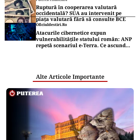
Ruptură în cooperarea valutară
occidentală? SUA au intervenit pe
piața valutară fără să consulte BCE
Oficiuldestiri.ro
Atacurile cibernetice expun
vulnerabilitățile statului român: ANP
repetă scenariul e‑Terra. Ce ascund
comunicările oficiale și cine răspunde
pentru mentenanța IT a instituțiilor
publice
Alte Articole Importante