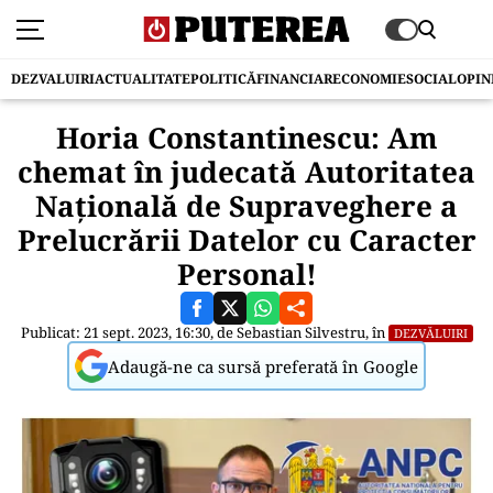
DEZVALUIRI
ACTUALITATE
POLITICĂ
FINANCIAR
ECONOMIE
SOCIAL
OPIN
Horia Constantinescu: Am
chemat în judecată Autoritatea
Națională de Supraveghere a
Prelucrării Datelor cu Caracter
Personal!
Publicat: 21 sept. 2023, 16:30, de
Sebastian Silvestru
, în
DEZVĂLUIRI
Adaugă-ne ca sursă preferată în Google