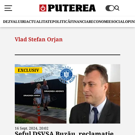
DEZVALUIRI
ACTUALITATE
POLITICĂ
FINANCIAR
ECONOMIE
SOCIAL
OPIN
Vlad Stefan Orjan
EXCLUSIV
16 Sept. 2024, 20:02
Șeful DSVSA Buzău, reclamație