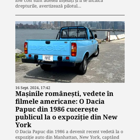
low cost sunt adesea înșelați și li se încalcă
drepturile, avertizează pilotul…
16 Sept. 2024, 17:42
Mașinile românești, vedete în
filmele americane: O Dacia
Papuc din 1986 cucerește
publicul la o expoziție din New
York
O Dacia Papuc din 1986 a devenit recent vedetă la o
expoziție auto din Manhattan, New York, captând