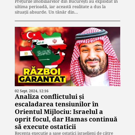
Prețurile imobiliarelor din București au explodat în
ultima perioadă, iar această realitate a dus la
situații absurde. Un tânăr din…
02 Sept. 2024, 12:16
Analiza conflictului și
escaladarea tensiunilor în
Orientul Mijlociu: Israelul a
oprit focul, dar Hamas continuă
să execute ostaticii
Recenta execuție a șase ostatici israelieni de către