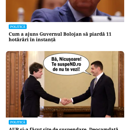
POLITICĂ
Cum a ajuns Guvernul Bolojan să piardă 11
hotărâri în instanță
POLITICĂ
AUR și-a făcut site de suspendare. Deocamdată,