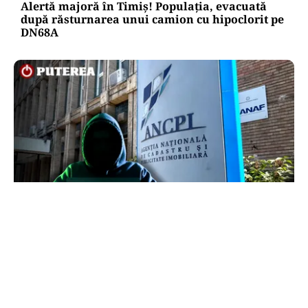
Alertă majoră în Timiș! Populația, evacuată
după răsturnarea unui camion cu hipoclorit pe
DN68A
ECONOMIE
Peste 5.000 de români nu își mai pot cumpăra
casa. Efectul atacului cibernetic de la ANCPI
explicat de un broker