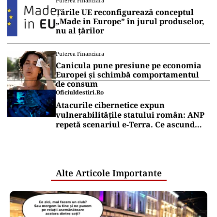
Puterea Financiara
Țările UE reconfigurează conceptul
„Made in Europe” în jurul produselor,
nu al țărilor
Puterea Financiara
Canicula pune presiune pe economia
Europei și schimbă comportamentul
de consum
Oficiuldestiri.ro
Atacurile cibernetice expun
vulnerabilitățile statului român: ANP
repetă scenariul e‑Terra. Ce ascund
comunicările oficiale și cine răspunde
pentru mentenanța IT a instituțiilor
publice
Alte Articole Importante