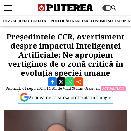
DEZVALUIRI
ACTUALITATE
POLITICĂ
FINANCIAR
ECONOMIE
SOCIAL
OPIN
Președintele CCR, avertisment
despre impactul Inteligenței
Artificiale: Ne apropiem
vertiginos de o zonă critică în
evoluția speciei umane
Publicat: 01 sept. 2024, 14:51, de
Vlad Stefan Orjan
, în
ACTUALITATE
Adaugă-ne ca sursă preferată în Google