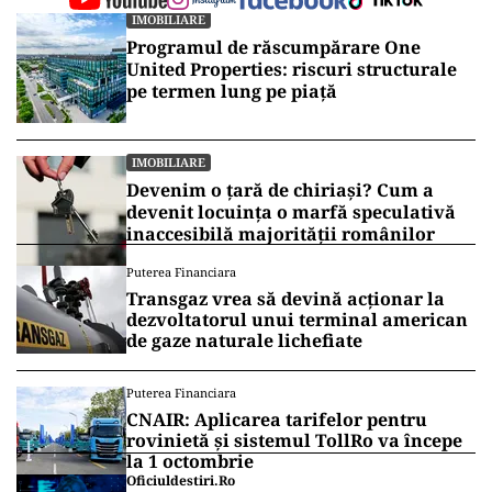
IMOBILIARE
Programul de răscumpărare One
United Properties: riscuri structurale
pe termen lung pe piață
IMOBILIARE
Devenim o țară de chiriași? Cum a
devenit locuința o marfă speculativă
inaccesibilă majorității românilor
Puterea Financiara
Transgaz vrea să devină acționar la
dezvoltatorul unui terminal american
de gaze naturale lichefiate
Puterea Financiara
CNAIR: Aplicarea tarifelor pentru
rovinietă și sistemul TollRo va începe
la 1 octombrie
Oficiuldestiri.ro