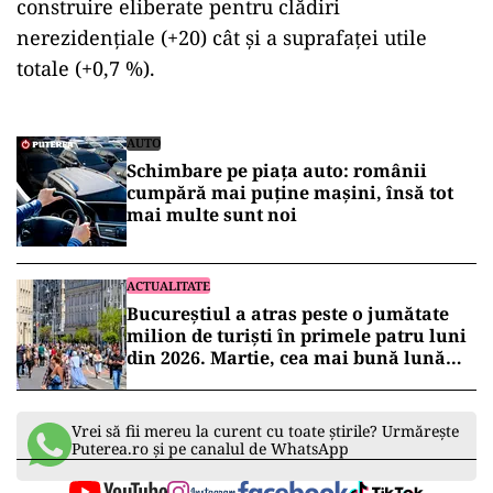
construire eliberate pentru clădiri
nerezidenţiale (+20) cât şi a suprafaței utile
totale (+0,7 %).
AUTO
Schimbare pe piața auto: românii
cumpără mai puține mașini, însă tot
mai multe sunt noi
ACTUALITATE
Bucureștiul a atras peste o jumătate
milion de turiști în primele patru luni
din 2026. Martie, cea mai bună lună
pentru turismul Capitalei
Vrei să fii mereu la curent cu toate știrile? Urmărește
Puterea.ro și pe canalul de WhatsApp