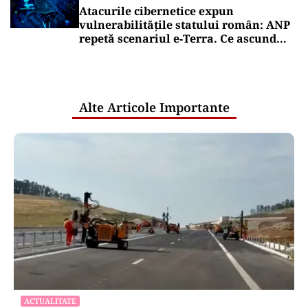
Atacurile cibernetice expun
vulnerabilitățile statului român: ANP
repetă scenariul e‑Terra. Ce ascund
comunicările oficiale și cine răspunde
pentru mentenanța IT a instituțiilor
publice
Alte Articole Importante
ACTUALITATE