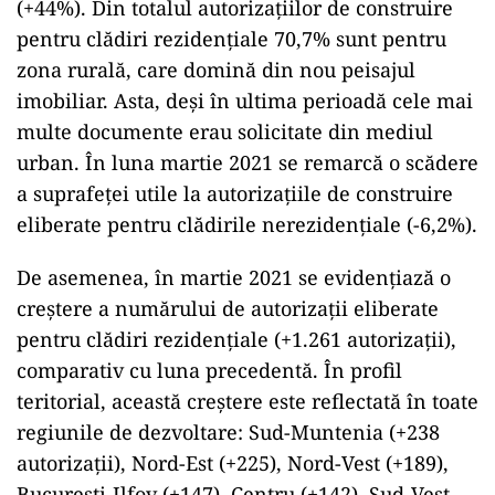
(+44%). Din totalul autorizațiilor de construire
pentru clădiri rezidenţiale 70,7% sunt pentru
zona rurală, care domină din nou peisajul
imobiliar. Asta, deși în ultima perioadă cele mai
multe documente erau solicitate din mediul
urban. În luna martie 2021 se remarcă o scădere
a suprafeţei utile la autorizaţiile de construire
eliberate pentru clădirile nerezidenţiale (-6,2%).
De asemenea, în martie 2021 se evidenţiază o
creştere a numărului de autorizaţii eliberate
pentru clădiri rezidenţiale (+1.261 autorizaţii),
comparativ cu luna precedentă. În profil
teritorial, această creştere este reflectată în toate
regiunile de dezvoltare: Sud-Muntenia (+238
autorizaţii), Nord-Est (+225), Nord-Vest (+189),
Bucuresti-Ilfov (+147), Centru (+142), Sud-Vest