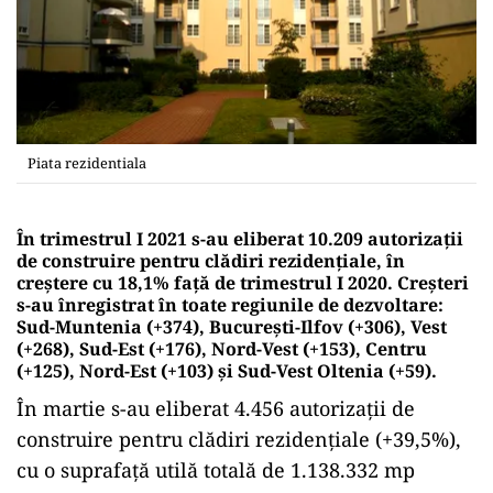
Piata rezidentiala
În trimestrul I 2021 s-au eliberat 10.209 autorizaţii
de construire pentru clădiri rezidenţiale, în
creştere cu 18,1% faţă de trimestrul I 2020. Creşteri
s-au înregistrat în toate regiunile de dezvoltare:
Sud-Muntenia (+374), Bucureşti-Ilfov (+306), Vest
(+268), Sud-Est (+176), Nord-Vest (+153), Centru
(+125), Nord-Est (+103) şi Sud-Vest Oltenia (+59).
În martie s-au eliberat 4.456 autorizaţii de
construire pentru clădiri rezidenţiale (+39,5%),
cu o suprafață utilă totală de 1.138.332 mp