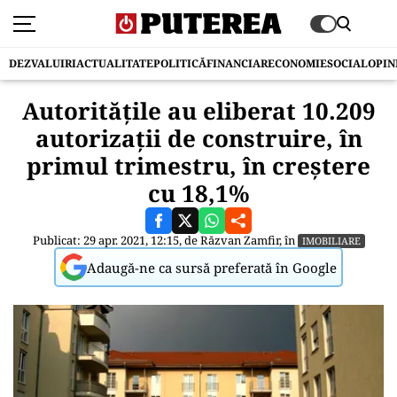
DEZVALUIRI
ACTUALITATE
POLITICĂ
FINANCIAR
ECONOMIE
SOCIAL
OPIN
Autoritățile au eliberat 10.209
autorizații de construire, în
primul trimestru, în creștere
cu 18,1%
Publicat: 29 apr. 2021, 12:15, de
Răzvan Zamfir
, în
IMOBILIARE
Adaugă-ne ca sursă preferată în Google