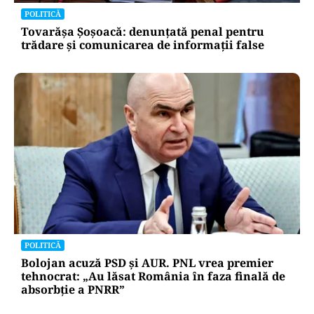
POLITICĂ
Tovarășa Șoșoacă: denunțată penal pentru
trădare și comunicarea de informații false
POLITICĂ
Bolojan acuză PSD și AUR. PNL vrea premier
tehnocrat: „Au lăsat România în faza finală de
absorbţie a PNRR”