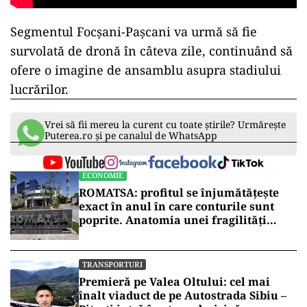
Segmentul Focșani-Pașcani va urmă să fie
survolată de dronă în câteva zile, continuând să
ofere o imagine de ansamblu asupra stadiului
lucrărilor.
Vrei să fii mereu la curent cu toate știrile? Urmărește
Puterea.ro și pe canalul de WhatsApp
ECONOMIE
ROMATSA: profitul se înjumătățește
exact în anul în care conturile sunt
poprite. Anatomia unei fragilități
anunțate
TRANSPORTURI
Premieră pe Valea Oltului: cel mai
înalt viaduct de pe Autostrada Sibiu –