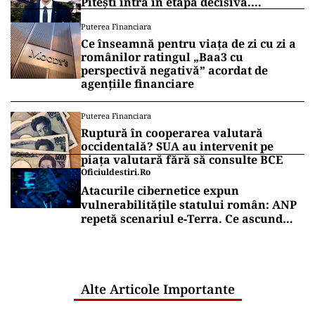
Pitești intră în etapa decisivă.
Secretarul de stat Horațiu Cosma
Puterea Financiara
anunță unde s-a ajuns cu lucrările
Ce înseamnă pentru viața de zi cu zi a
(VIDEO)
românilor ratingul „Baa3 cu
perspectivă negativă” acordat de
agențiile financiare
Puterea Financiara
Ruptură în cooperarea valutară
occidentală? SUA au intervenit pe
piața valutară fără să consulte BCE
Oficiuldestiri.ro
Atacurile cibernetice expun
vulnerabilitățile statului român: ANP
repetă scenariul e‑Terra. Ce ascund
comunicările oficiale și cine răspunde
pentru mentenanța IT a instituțiilor
publice
Alte Articole Importante