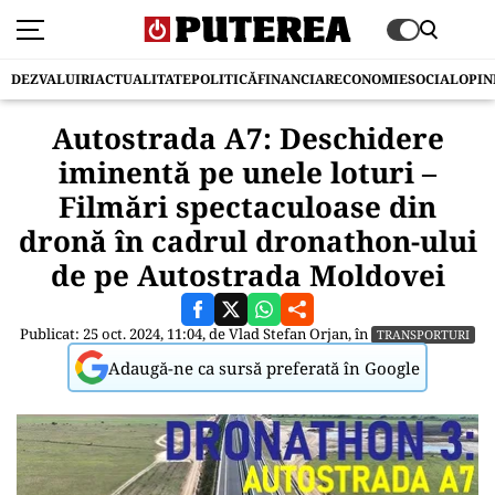
DEZVALUIRI
ACTUALITATE
POLITICĂ
FINANCIAR
ECONOMIE
SOCIAL
OPIN
Autostrada A7: Deschidere
iminentă pe unele loturi –
Filmări spectaculoase din
dronă în cadrul dronathon-ului
de pe Autostrada Moldovei
Publicat: 25 oct. 2024, 11:04, de
Vlad Stefan Orjan
, în
TRANSPORTURI
Adaugă-ne ca sursă preferată în Google