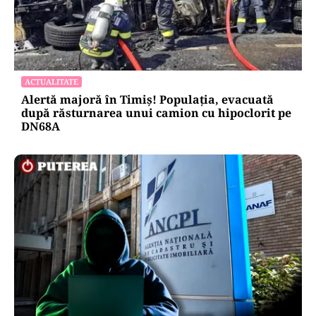
ACTUALITATE
Alertă majoră în Timiș! Populația, evacuată
după răsturnarea unui camion cu hipoclorit pe
DN68A