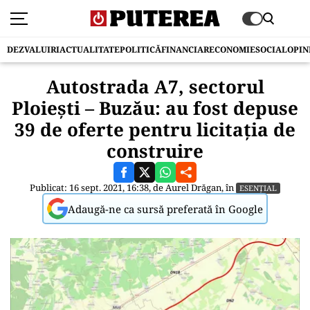
DEZVALUIRI
ACTUALITATE
POLITICĂ
FINANCIAR
ECONOMIE
SOCIAL
OPIN
Autostrada A7, sectorul
Ploiești – Buzău: au fost depuse
39 de oferte pentru licitația de
construire
Publicat: 16 sept. 2021, 16:38, de
Aurel Drăgan
, în
ESENȚIAL
Adaugă-ne ca sursă preferată în Google