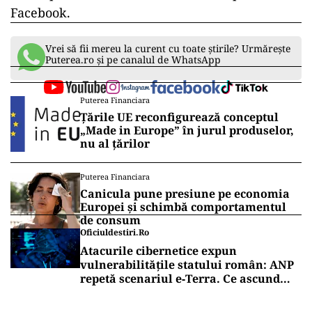
Facebook.
Vrei să fii mereu la curent cu toate știrile? Urmărește
Puterea.ro și pe canalul de WhatsApp
Puterea Financiara
Țările UE reconfigurează conceptul
„Made in Europe” în jurul produselor,
nu al țărilor
Puterea Financiara
Canicula pune presiune pe economia
Europei și schimbă comportamentul
de consum
Oficiuldestiri.ro
Atacurile cibernetice expun
vulnerabilitățile statului român: ANP
repetă scenariul e‑Terra. Ce ascund
comunicările oficiale și cine răspunde
pentru mentenanța IT a instituțiilor