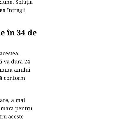
iune. Soluția
ea întregii
e în 34 de
acestea,
să va dura 24
toamna anului
ază conform
oare, a mai
demara pentru
tru aceste