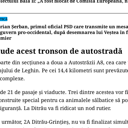
iectului Bala II: „A fost blocat de Comisia Europeană,
TICĂ
rian Șerban, primul oficial PSD care transmite un mes
guvern pro-occidental, după desemnarea lui Veștea în 
emier
lude acest tronson de autostradă
parte din secțiunea a doua a Autostrăzii A8, cea care
jului de Leghin. Pe cei 14,4 kilometri sunt prevăzut
 complexe.
de 21 de pasaje și viaducte. Trei dintre acestea vor f
onstruite special pentru ca animalele sălbatice să po
iguranță. La Ditrău va fi ridicat un nod rutier.
 următor, 2A Ditrău-Grințieș, nu va fi finalizat simul