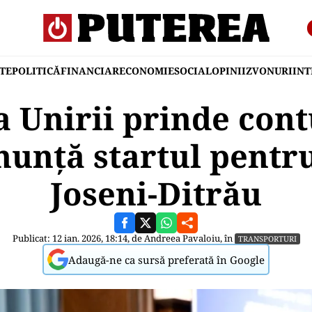
TE
POLITICĂ
FINANCIAR
ECONOMIE
SOCIAL
OPINII
ZVONURI
IN
 Unirii prinde cont
unță startul pentru
Joseni-Ditrău
Publicat: 12 ian. 2026, 18:14, de
Andreea Pavaloiu
, în
TRANSPORTURI
Adaugă-ne ca sursă preferată în Google