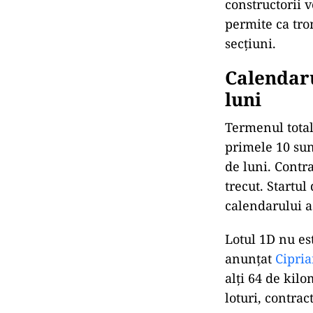
constructorii 
permite ca tro
secțiuni.
Calendaru
luni
Termenul total
primele 10 sun
de luni. Contr
trecut. Startu
calendarului 
Lotul 1D nu es
anunțat
Cipri
alți 64 de kil
loturi, contrac