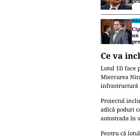
pro
POLI
Cip
un 
pr
Ce va inc
Lotul 1D face 
Miercurea Nira
infrastructură
Proiectul inclu
adică poduri c
autostrada în s
Pentru că lotul