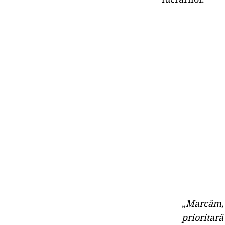
„
Marcăm, a
prioritară