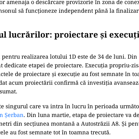
vor amenaja o descărcare provizorie în zona de conex
nsonul să funcționeze independent până la finalizar
l lucrărilor: proiectare și execuți
 pentru realizarea lotului 1D este de 34 de luni. Din 
t dedicate etapei de proiectare. Execuția propriu-zi
actele de proiectare și execuție au fost semnate în 
l dat acum proiectării confirmă că investiția avanse
asumat.
te singurul care va intra în lucru în perioada următ
an Șerban
. Din luna martie, etapa de proiectare va 
ometri din secțiunea montană a Autostrăzii A8. Și pen
tele au fost semnate tot în toamna trecută.