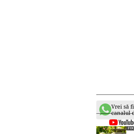
Vrei să f
canalul
FO