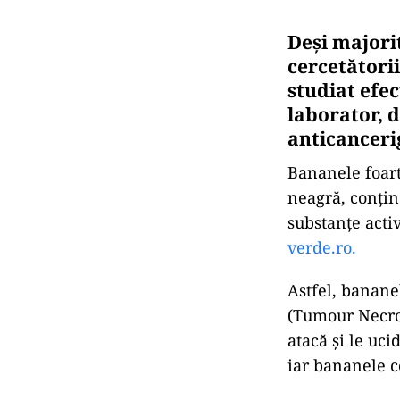
Deși majori
cercetătorii
studiat efe
laborator, 
anticanceri
Bananele foart
neagră, conţin
substanţe acti
verde.ro.
Astfel, banane
(Tumour Necros
atacă şi le uci
iar bananele c