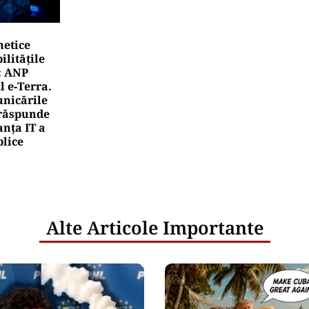
netice
litățile
: ANP
l e‑Terra.
nicările
e răspunde
nța IT a
blice
Alte Articole Importante