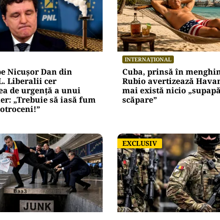
INTERNAȚIONAL
pe Nicușor Dan din
Cuba, prinsă în menghi
. Liberalii cer
Rubio avertizează Hava
a de urgență a unui
mai există nicio „supap
er: „Trebuie să iasă fum
scăpare”
Cotroceni!”
EXCLUSIV
EXCLUSIV