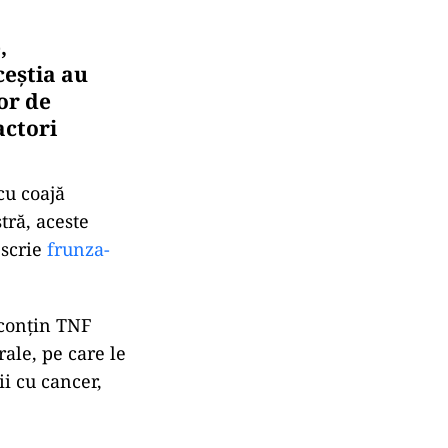
,
ceștia au
or de
actori
cu coajă
tră, aceste
 scrie
frunza-
 conţin TNF
ale, pe care le
ii cu cancer,