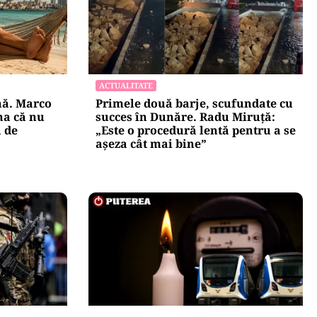
ACTUALITATE
nă. Marco
Primele două barje, scufundate cu
na că nu
succes în Dunăre. Radu Miruță:
ă de
„Este o procedură lentă pentru a se
așeza cât mai bine”