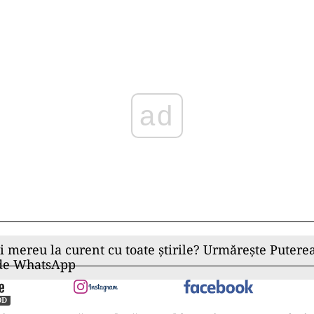
Play
ii mereu la curent cu toate știrile? Urmărește Puterea
 de WhatsApp
OD