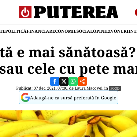
TE
POLITICĂ
FINANCIAR
ECONOMIE
SOCIAL
OPINII
ZVONURI
IN
tă e mai sănătoasă
 sau cele cu pete ma
Publicat: 07 dec. 2021, 07:30, de
Laura Macovei
, în
FOOD
Adaugă-ne ca sursă preferată în Google