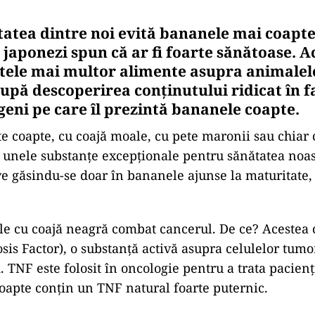
tatea dintre noi evită bananele mai coapte
 japonezi spun că ar fi foarte sănătoase. A
ctele mai multor alimente asupra animalel
după descoperirea conţinutului ridicat în f
geni pe care îl prezintă bananele coapte.
e coapte, cu coajă moale, cu pete maronii sau chiar 
 unele substanţe excepţionale pentru sănătatea noas
ve găsindu-se doar în bananele ajunse la maturitate,
le cu coajă neagră combat cancerul. De ce? Acestea
is Factor), o substanţă activă asupra celulelor tumor
d. TNF este folosit în oncologie pentru a trata pacienţ
oapte conţin un TNF natural foarte puternic.