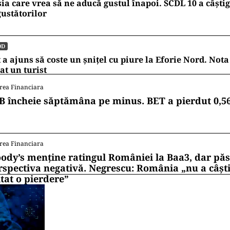
ia care vrea să ne aducă gustul înapoi. SCDL 10 a câștig
ustătorilor
OD
 a ajuns să coste un șnițel cu piure la Eforie Nord. Nota
at un turist
rea Financiara
B încheie săptămâna pe minus. BET a pierdut 0,5
rea Financiara
ody’s menține ratingul României la Baa3, dar pă
rspectiva negativă. Negrescu: România „nu a câști
itat o pierdere”