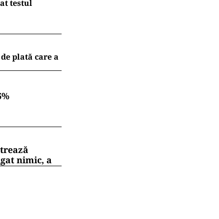
at testul
 de plată care a
6%
strează
gat nimic, a