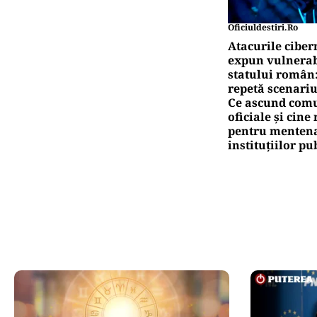
Oficiuldestiri.ro
Atacurile ciber
expun vulnerabi
statului român
repetă scenariu
Ce ascund comu
oficiale și cin
pentru mentena
instituțiilor pu