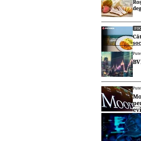
Roș
deg
FO
Cât
șoc
Pute
BV
Pute
Mo
pe
ev