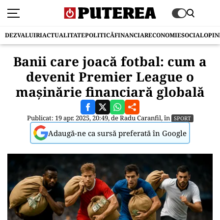
DEZVALUIRI
ACTUALITATE
POLITICĂ
FINANCIAR
ECONOMIE
SOCIAL
OPIN
Banii care joacă fotbal: cum a
devenit Premier League o
mașinărie financiară globală
Publicat: 19 apr. 2025, 20:49, de
Radu Caranfil
, în
SPORT
Adaugă-ne ca sursă preferată în Google