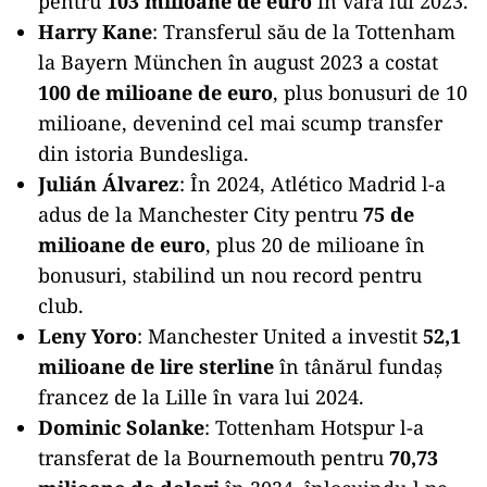
pentru
103 milioane de euro
în vara lui 2023.
Harry Kane
: Transferul său de la Tottenham
la Bayern München în august 2023 a costat
100 de milioane de euro
, plus bonusuri de 10
milioane, devenind cel mai scump transfer
din istoria Bundesliga.
Julián Álvarez
: În 2024, Atlético Madrid l-a
adus de la Manchester City pentru
75 de
milioane de euro
, plus 20 de milioane în
bonusuri, stabilind un nou record pentru
club.
Leny Yoro
: Manchester United a investit
52,1
milioane de lire sterline
în tânărul fundaș
francez de la Lille în vara lui 2024.
Dominic Solanke
: Tottenham Hotspur l-a
transferat de la Bournemouth pentru
70,73