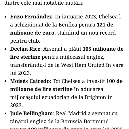
dintre cele mai notabile mutări:
Enzo Fernández
: În ianuarie 2023, Chelsea l-
a achiziționat de la Benfica pentru
121 de
milioane de euro
, stabilind un nou record
pentru club.
Declan Rice
: Arsenal a plătit
105 milioane de
lire sterline
pentru mijlocașul englez,
transferându-l de la West Ham United în vara
lui 2023.
Moisés Caicedo
: Tot Chelsea a investit
100 de
milioane de lire sterline
în aducerea
mijlocașului ecuadorian de la Brighton în
2023.
Jude Bellingham
: Real Madrid a semnat cu
tânărul englez de la Borussia Dortmund