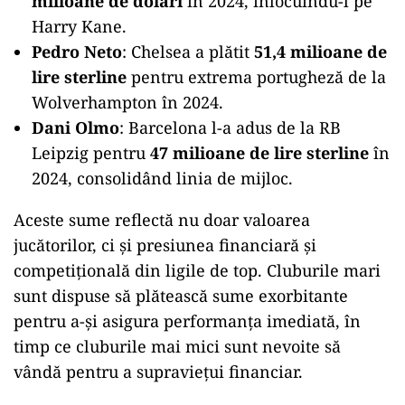
milioane de dolari
în 2024, înlocuindu-l pe
Harry Kane.
Pedro Neto
: Chelsea a plătit
51,4 milioane de
lire sterline
pentru extrema portugheză de la
Wolverhampton în 2024.
Dani Olmo
: Barcelona l-a adus de la RB
Leipzig pentru
47 milioane de lire sterline
în
2024, consolidând linia de mijloc.
Aceste sume reflectă nu doar valoarea
jucătorilor, ci și presiunea financiară și
competițională din ligile de top. Cluburile mari
sunt dispuse să plătească sume exorbitante
pentru a-și asigura performanța imediată, în
timp ce cluburile mai mici sunt nevoite să
vândă pentru a supraviețui financiar.