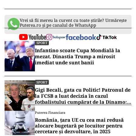
Vrei să fii mereu la curent cu toate știrile? Urmărește
Puterea.ro și pe canalul de WhatsApp
SPORT
Infantino scoate Cupa Mondială la
mezat. Dinastia Trump a mirosit
imediat unde sunt banii
SPORT
Gigi Becali, gata cu Politic! Patronul de
la FCSB a luat decizia în cazul
fotbalistului cumpărat de la Dinamo:
„Fac curățenie! Nu e de echipa asta”
Puterea Financiara
România, țara UE cu cea mai redusă
alocare bugetară pe locuitor pentru
cercetare și dezvoltare, în 2025