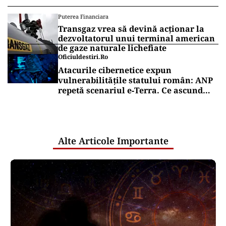
Puterea Financiara
Transgaz vrea să devină acționar la
dezvoltatorul unui terminal american
de gaze naturale lichefiate
Oficiuldestiri.ro
Atacurile cibernetice expun
vulnerabilitățile statului român: ANP
repetă scenariul e‑Terra. Ce ascund
comunicările oficiale și cine răspunde
pentru mentenanța IT a instituțiilor
publice
Alte Articole Importante