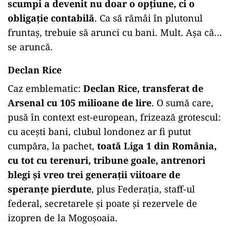
scumpi a devenit nu doar o opțiune, ci o
obligație contabilă
. Ca să rămâi în plutonul
fruntaș, trebuie să arunci cu bani. Mult. Așa că…
se aruncă.
Declan Rice
Caz emblematic:
Declan Rice, transferat de
Arsenal cu 105 milioane de lire
. O sumă care,
pusă în context est-european, frizează grotescul:
cu acești bani, clubul londonez ar fi putut
cumpăra, la pachet,
toată Liga 1 din România,
cu tot cu terenuri, tribune goale, antrenori
blegi și vreo trei generații viitoare de
speranțe pierdute
, plus Federația, staff-ul
federal, secretarele și poate și rezervele de
izopren de la Mogoșoaia.