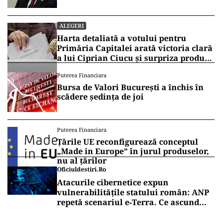
ALEGERI
Harta detaliată a votului pentru
Primăria Capitalei arată victoria clară
a lui Ciprian Ciucu și surpriza produsă
de Anca Alexandrescu
Puterea Financiara
Bursa de Valori București a închis în
scădere ședința de joi
Puterea Financiara
Țările UE reconfigurează conceptul
„Made in Europe” în jurul produselor,
nu al țărilor
Oficiuldestiri.ro
Atacurile cibernetice expun
vulnerabilitățile statului român: ANP
repetă scenariul e‑Terra. Ce ascund
comunicările oficiale și cine răspunde