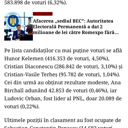
583.898 de voturi (6,32%).
DEZVĂLUIRI
Afacerea „sediul BEC”: Autoritatea
Electorală Permanentă a dat 2
milioane de lei către Romexpo fără
aprobare bugetară!
Pe lista candidaților cu mai puține voturi se află
Hunor Kelemen (416.353 de voturi, 4,50%),
Cristian Diaconescu (286.842 de voturi, 3,10%) și
Cristian-Vasile Terheș (95.782 de voturi, 1,04%).
Cei din urmă au obținut rezultate modeste, Ana
Birchall adunând 42.853 de voturi (0,46%), iar
Ludovic Orban, fost lider al PNL, doar 20.089 de
voturi (0,22%).
Ultimele poziții în clasament au fost ocupate de