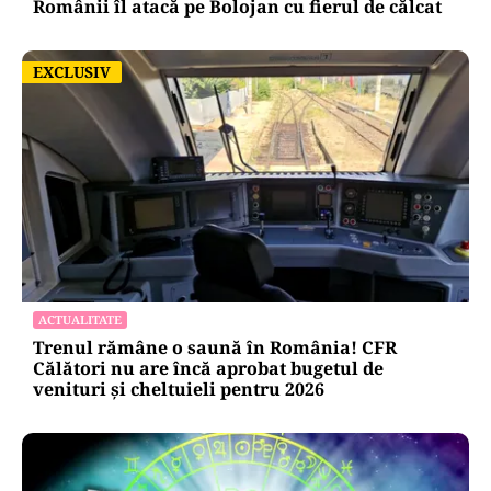
Românii îl atacă pe Bolojan cu fierul de călcat
EXCLUSIV
EXCLUSIV
ACTUALITATE
Trenul rămâne o saună în România! CFR
Călători nu are încă aprobat bugetul de
venituri și cheltuieli pentru 2026