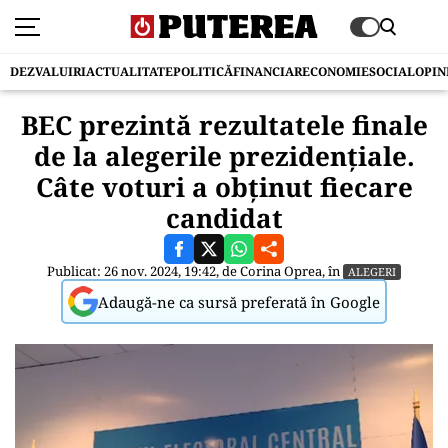
DEZVALUIRI
ACTUALITATE
POLITICĂ
FINANCIAR
ECONOMIE
SOCIAL
OPIN
BEC prezintă rezultatele finale
de la alegerile prezidențiale.
Câte voturi a obținut fiecare
candidat
Publicat: 26 nov. 2024, 19:42, de
Corina Oprea
, în
ALEGERI
Adaugă-ne ca sursă preferată în Google