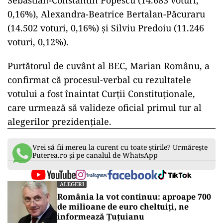
Sebastian-Constantin Popescu (14.683 voturi,
0,16%), Alexandra-Beatrice Bertalan-Păcuraru
(14.502 voturi, 0,16%) și Silviu Predoiu (11.246
voturi, 0,12%).
Purtătorul de cuvânt al BEC, Marian Românu, a
confirmat că procesul-verbal cu rezultatele
votului a fost înaintat Curții Constituționale,
care urmează să valideze oficial primul tur al
alegerilor prezidențiale.
Vrei să fii mereu la curent cu toate știrile? Urmărește
Puterea.ro și pe canalul de WhatsApp
ALEGERI
România la vot continuu: aproape 700
de milioane de euro cheltuiți, ne
informează Țuțuianu