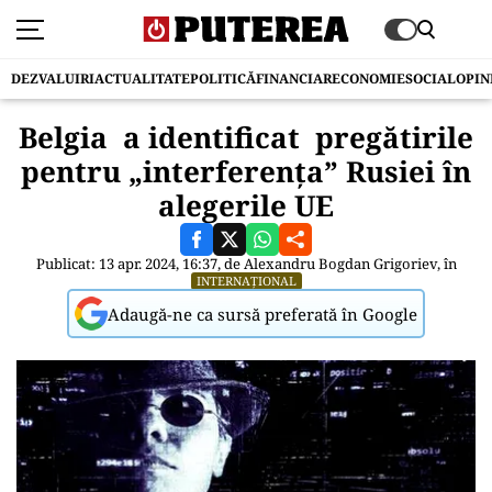
DEZVALUIRI
ACTUALITATE
POLITICĂ
FINANCIAR
ECONOMIE
SOCIAL
OPIN
Belgia a identificat pregătirile
pentru „interferența” Rusiei în
alegerile UE
Publicat: 13 apr. 2024, 16:37, de
Alexandru Bogdan Grigoriev
, în
INTERNAȚIONAL
Adaugă-ne ca sursă preferată în Google