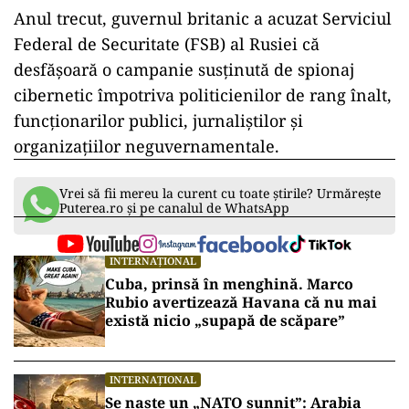
Anul trecut, guvernul britanic a acuzat Serviciul
Federal de Securitate (FSB) al Rusiei că
desfășoară o campanie susținută de spionaj
cibernetic împotriva politicienilor de rang înalt,
funcționarilor publici, jurnaliștilor și
organizațiilor neguvernamentale.
Vrei să fii mereu la curent cu toate știrile? Urmărește
Puterea.ro și pe canalul de WhatsApp
INTERNAȚIONAL
Cuba, prinsă în menghină. Marco
Rubio avertizează Havana că nu mai
există nicio „supapă de scăpare”
INTERNAȚIONAL
Se naște un „NATO sunnit”: Arabia