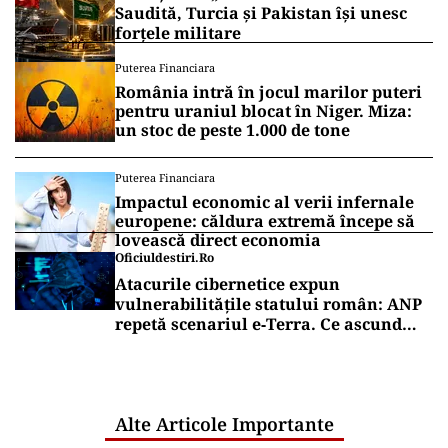
Saudită, Turcia și Pakistan își unesc
forțele militare
Puterea Financiara
România intră în jocul marilor puteri
pentru uraniul blocat în Niger. Miza:
un stoc de peste 1.000 de tone
Puterea Financiara
Impactul economic al verii infernale
europene: căldura extremă începe să
lovească direct economia
Oficiuldestiri.ro
Atacurile cibernetice expun
vulnerabilitățile statului român: ANP
repetă scenariul e‑Terra. Ce ascund
comunicările oficiale și cine răspunde
pentru mentenanța IT a instituțiilor
publice
Alte Articole Importante