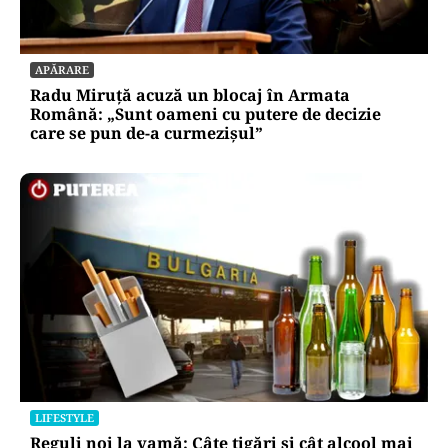
APĂRARE
Radu Miruță acuză un blocaj în Armata
Română: „Sunt oameni cu putere de decizie
care se pun de-a curmezișul”
LIFESTYLE
Reguli noi la vamă: Câte țigări și cât alcool mai