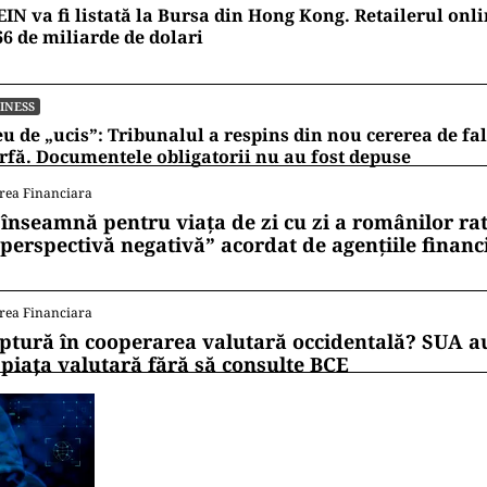
IN va fi listată la Bursa din Hong Kong. Retailerul onli
66 de miliarde de dolari
INESS
u de „ucis”: Tribunalul a respins din nou cererea de fa
fă. Documentele obligatorii nu au fost depuse
rea Financiara
 înseamnă pentru viața de zi cu zi a românilor ra
 perspectivă negativă” acordat de agențiile financ
rea Financiara
ptură în cooperarea valutară occidentală? SUA au
 piața valutară fără să consulte BCE