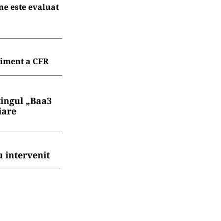
ne este evaluat
liment a CFR
tingul „Baa3
iare
 intervenit