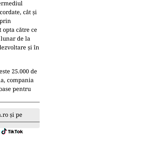
termediul
ordate, cât și
 prin
 opta către ce
 lunar de la
dezvoltare și în
este 25.000 de
nia, compania
joase pentru
.ro și pe