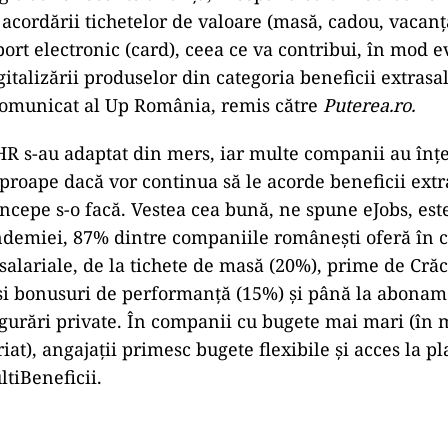
 acordării tichetelor de valoare (masă, cadou, vacanț
ort electronic (card), ceea ce va contribui, în mod e
italizării produselor din categoria beneficii extrasal
comunicat al Up România, remis către
Puterea.ro.
 HR s-au adaptat din mers, iar multe companii au înțe
proape dacă vor continua să le acorde beneficii extr
începe s-o facă. Vestea cea bună, ne spune eJobs, este
ndemiei, 87% dintre companiile românești oferă în 
asalariale, de la tichete de masă (20%), prime de Crăc
 și bonusuri de performanță (15%) și până la aboname
igurări private. În companii cu bugete mai mari (în
iat), angajații primesc bugete flexibile și acces la p
tiBeneficii.
Play