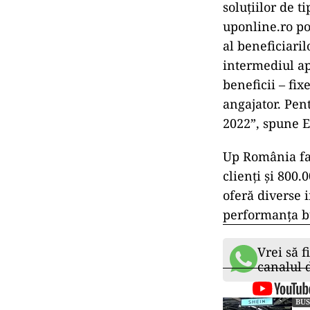
soluțiilor de t
uponline.ro po
al beneficiaril
intermediul ap
beneficii – fix
angajator. Pent
2022”, spune E
Up România fac
clienți și 800
oferă diverse 
performanța b
Vrei să f
canalul
BUS