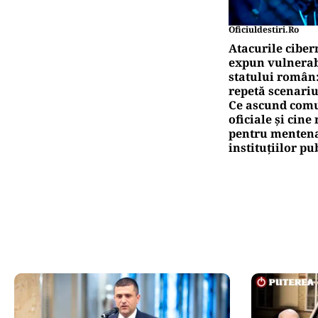
Oficiuldestiri.ro
Atacurile ciber
expun vulnerabi
statului român
repetă scenariu
Ce ascund comu
oficiale și cin
pentru mentena
instituțiilor pu