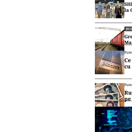
SHE
la 
BUS
Gre
Mar
Pute
Ce
cu
Pute
Ru
pe