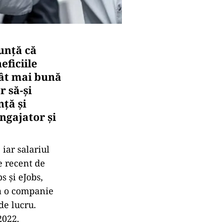
unță că
eficiile
cât mai bună
r să-și
nță și
angajator și
iar salariul
e recent de
s și eJobs,
la o companie
de lucru.
2022,