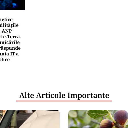
netice
litățile
: ANP
l e‑Terra.
nicările
e răspunde
nța IT a
blice
Alte Articole Importante