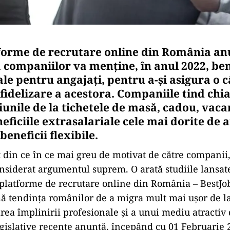
forme de recrutare online din România an
 companiilor va menține, în anul 2022, ben
ale pentru angajați, pentru a-și asigura o 
fidelizare a acestora. Companiile tind chia
unile de la tichetele de masă, cadou, vaca
eficiile extrasalariale cele mai dorite de 
beneficii flexibile.
t din ce în ce mai greu de motivat de către companii, 
nsiderat argumentul suprem. O arată studiile lansat
platforme de recrutare online din România – BestJob
ă tendința românilor de a migra mult mai ușor de 
area împlinirii profesionale și a unui mediu atractiv 
gislative recente anunță, începând cu 01 Februarie 