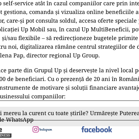
ip self-service atât în cazul companiilor care prin in
t gestiona, comanda și vizualiza online beneficiile ac
or, care-și pot consulta soldul, accesa oferte speciale
licației Up Mobil sau, în cazul Up MultiBeneficii, pot
e și/sau flexibile – să redirecționeze bugetele primite
ru noi, digitalizarea rămâne centrul strategiilor de 
lena Pap, director regional Up Group.
e parte din Grupul Up și deservește la nivel local p
.000 de beneficiari. Cu o prezență de 20 ani în Româ
instrumente de motivare și soluții financiare avanta
usinessului companiilor:
ii mereu la curent cu toate știrile? Urmărește Puterea
 de WhatsApp
INESS