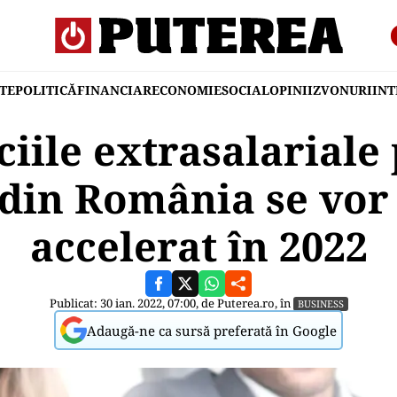
TE
POLITICĂ
FINANCIAR
ECONOMIE
SOCIAL
OPINII
ZVONURI
IN
ciile extrasalariale
 din România se vor 
accelerat în 2022
Publicat: 30 ian. 2022, 07:00, de
Puterea.ro
, în
BUSINESS
Adaugă-ne ca sursă preferată în Google