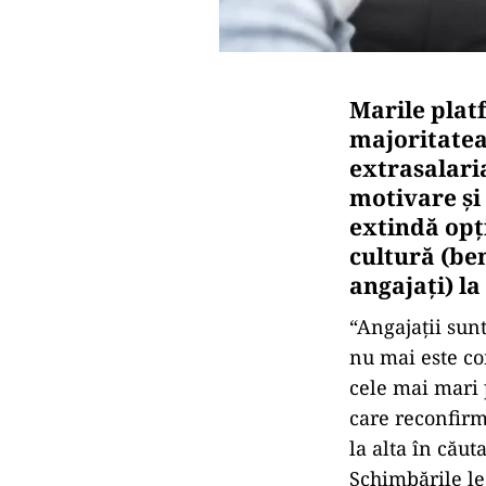
Marile plat
majoritatea
extrasalari
motivare și 
extindă opți
cultură (ben
angajați) la 
“Angajații sun
nu mai este co
cele mai mari 
care reconfirm
la alta în căut
Schimbările le