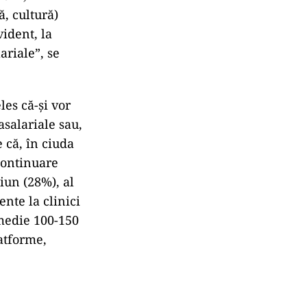
ă, cultură)
vident, la
ariale”, se
les că-și vor
asalariale sau,
 că, în ciuda
continuare
iun (28%), al
nte la clinici
 medie 100-150
latforme,