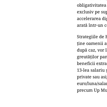
obligativitatea
exclusiv pe sup
accelerarea dig
arată într-un 
Strategiile de
ține oamenii a
după caz, vor 
greutăților pa
beneficii extr
13-lea salariu
private sau as
euro/luna/salar
precum Up Mul