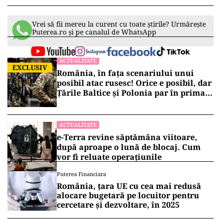
Vrei să fii mereu la curent cu toate știrile? Urmărește
Puterea.ro și pe canalul de WhatsApp
ACTUALITATE
EXCLUSIV
România, în fața scenariului unui
posibil atac rusesc! Orice e posibil, dar
Țările Baltice și Polonia par în prima
linie!
ACTUALITATE
e-Terra revine săptămâna viitoare,
după aproape o lună de blocaj. Cum
vor fi reluate operațiunile
Puterea Financiara
România, țara UE cu cea mai redusă
alocare bugetară pe locuitor pentru
cercetare și dezvoltare, în 2025