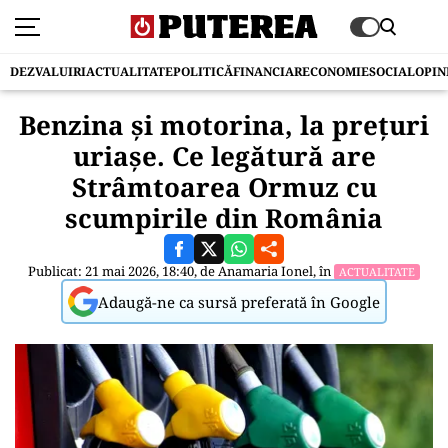
DEZVALUIRI
ACTUALITATE
POLITICĂ
FINANCIAR
ECONOMIE
SOCIAL
OPIN
Benzina și motorina, la prețuri
uriașe. Ce legătură are
Strâmtoarea Ormuz cu
scumpirile din România
Publicat: 21 mai 2026, 18:40, de
Anamaria Ionel
, în
ACTUALITATE
Adaugă-ne ca sursă preferată în Google