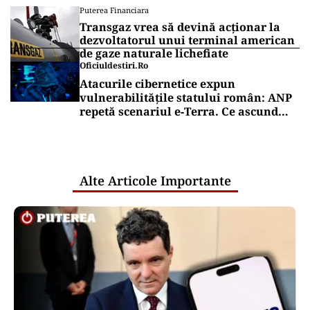
Puterea Financiara
Transgaz vrea să devină acționar la
dezvoltatorul unui terminal american
de gaze naturale lichefiate
Oficiuldestiri.ro
Atacurile cibernetice expun
vulnerabilitățile statului român: ANP
repetă scenariul e‑Terra. Ce ascund
comunicările oficiale și cine răspunde
pentru mentenanța IT a instituțiilor
publice
Alte Articole Importante