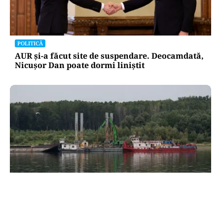
POLITICĂ
AUR și-a făcut site de suspendare. Deocamdată,
Nicușor Dan poate dormi liniștit
ACTUALITATE
Două azi, două mâine: de ce barjele nu sunt