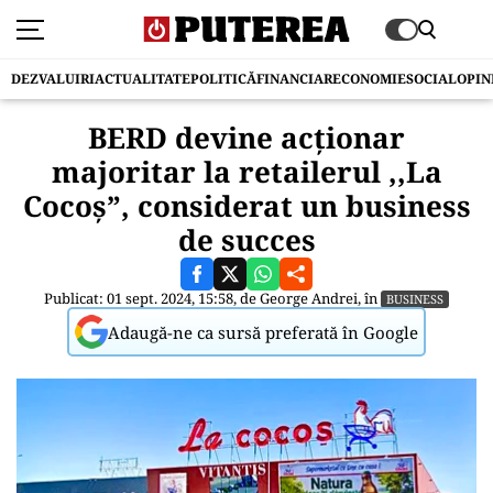
DEZVALUIRI
ACTUALITATE
POLITICĂ
FINANCIAR
ECONOMIE
SOCIAL
OPIN
BERD devine acționar
majoritar la retailerul ,,La
Cocoș”, considerat un business
de succes
Publicat: 01 sept. 2024, 15:58, de
George Andrei
, în
BUSINESS
Adaugă-ne ca sursă preferată în Google