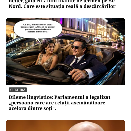
Retter, gata cu 7 luni înainte de termen pe A0
Nord. Care este situația reală a descărcărilor
CULTURĂ
Dileme lingvistice: Parlamentul a legalizat
„persoana care are relații asemănătoare
acelora dintre soți”.