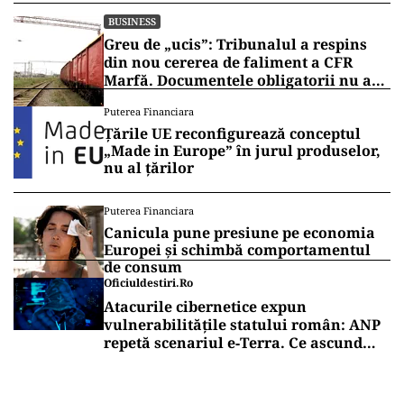
BUSINESS
Greu de „ucis”: Tribunalul a respins
din nou cererea de faliment a CFR
Marfă. Documentele obligatorii nu au
fost depuse
Puterea Financiara
Țările UE reconfigurează conceptul
„Made in Europe” în jurul produselor,
nu al țărilor
Puterea Financiara
Canicula pune presiune pe economia
Europei și schimbă comportamentul
de consum
Oficiuldestiri.ro
Atacurile cibernetice expun
vulnerabilitățile statului român: ANP
repetă scenariul e‑Terra. Ce ascund
comunicările oficiale și cine răspunde
pentru mentenanța IT a instituțiilor
publice