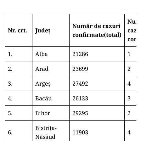
Num
Număr de cazuri
Nr. crt.
Județ
cazu
confirmate(total)
conf
1.
Alba
21286
1
2.
Arad
23699
2
3.
Argeș
27492
4
4.
Bacău
26123
3
5.
Bihor
29295
2
Bistrița-
6.
11903
4
Năsăud