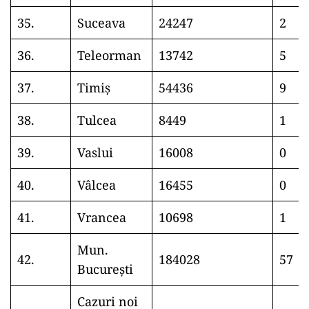
35.
Suceava
24247
2
36.
Teleorman
13742
5
37.
Timiș
54436
9
38.
Tulcea
8449
1
39.
Vaslui
16008
0
40.
Vâlcea
16455
0
41.
Vrancea
10698
1
Mun.
42.
184028
57
București
Cazuri noi