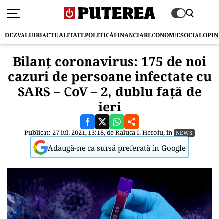
DEZVALUIRI
ACTUALITATE
POLITICĂ
FINANCIAR
ECONOMIE
SOCIAL
OPIN
Bilanț coronavirus: 175 de noi
cazuri de persoane infectate cu
SARS – CoV – 2, dublu față de
ieri
Publicat: 27 iul. 2021, 13:18, de
Raluca I. Heroiu
, în
NEWS
Adaugă-ne ca sursă preferată în Google