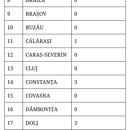
8
BRĂILA
0
9
BRAŞOV
0
10
BUZĂU
0
11
CĂLĂRAŞI
1
12
CARAŞ-SEVERIN
0
13
CLUJ
0
14
CONSTANŢA
3
15
COVASNA
0
16
DÂMBOVIŢA
0
17
DOLJ
3