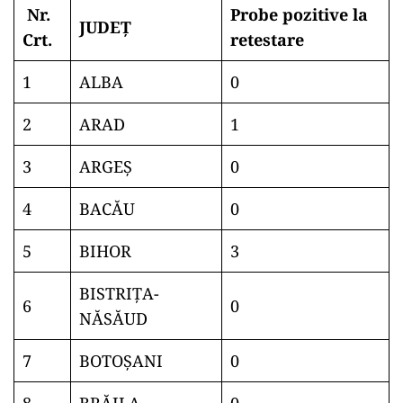
Nr.
Probe pozitive la
JUDEȚ
Crt.
retestare
1
ALBA
0
2
ARAD
1
3
ARGEŞ
0
4
BACĂU
0
5
BIHOR
3
BISTRIŢA-
6
0
NĂSĂUD
7
BOTOŞANI
0