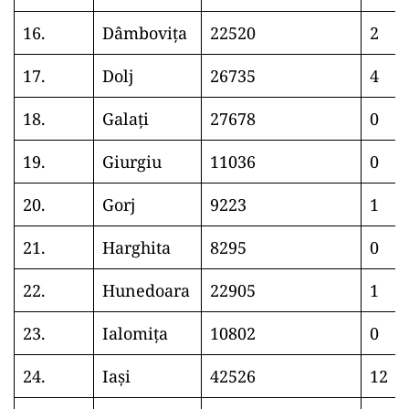
16.
Dâmbovița
22520
2
17.
Dolj
26735
4
18.
Galați
27678
0
19.
Giurgiu
11036
0
20.
Gorj
9223
1
21.
Harghita
8295
0
22.
Hunedoara
22905
1
23.
Ialomița
10802
0
24.
Iași
42526
12