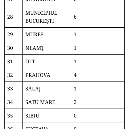
MUNICIPIUL
28
6
BUCUREŞTI
29
MUREŞ
1
30
NEAMŢ
1
31
OLT
1
32
PRAHOVA
4
33
SĂLAJ
1
34
SATU MARE
2
35
SIBIU
0