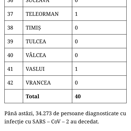
36
SUCEAVA
0
37
TELEORMAN
1
38
TIMIŞ
0
39
TULCEA
0
40
VÂLCEA
0
41
VASLUI
1
42
VRANCEA
0
Total
40
Până astăzi, 34.273 de persoane diagnosticate cu
infecție cu SARS – CoV – 2 au decedat.