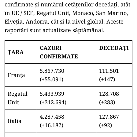
confirmate și numărul cetățenilor decedați, atât
în UE / SEE, Regatul Unit, Monaco, San Marino,
Elveția, Andorra, cât și la nivel global. Aceste
raportări sunt actualizate săptămânal.
CAZURI
DECEDAȚI
ŢARA
CONFIRMATE
5.867.730
111.501
Franţa
(+55.091)
(+147)
Regatul
5.433.939
128.708
Unit
(+312.694)
(+283)
4.287.458
127.867
Italia
(+16.182)
(+92)