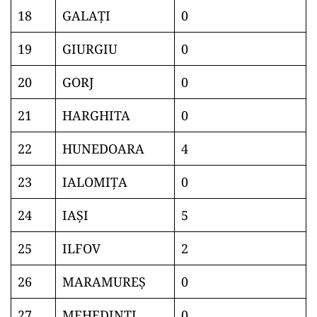
18
GALAŢI
0
19
GIURGIU
0
20
GORJ
0
21
HARGHITA
0
22
HUNEDOARA
4
23
IALOMIŢA
0
24
IAŞI
5
25
ILFOV
2
26
MARAMUREŞ
0
27
MEHEDINŢI
0