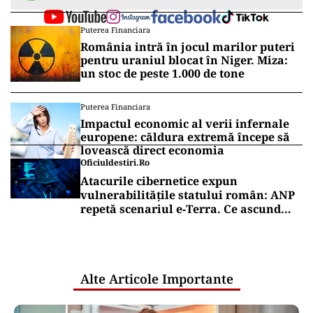
Puterea Financiara
România intră în jocul marilor puteri
pentru uraniul blocat în Niger. Miza:
un stoc de peste 1.000 de tone
Puterea Financiara
Impactul economic al verii infernale
europene: căldura extremă începe să
lovească direct economia
Oficiuldestiri.ro
Atacurile cibernetice expun
vulnerabilitățile statului român: ANP
repetă scenariul e‑Terra. Ce ascund
comunicările oficiale și cine răspunde
pentru mentenanța IT a instituțiilor
publice
Alte Articole Importante