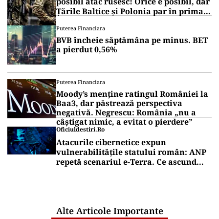
posibil atac rusesc! Orice e posibil, dar
Țările Baltice și Polonia par în prima
linie!
Puterea Financiara
BVB încheie săptămâna pe minus. BET
a pierdut 0,56%
Puterea Financiara
Moody’s menține ratingul României la
Baa3, dar păstrează perspectiva
negativă. Negrescu: România „nu a
câștigat nimic, a evitat o pierdere”
Oficiuldestiri.ro
Atacurile cibernetice expun
vulnerabilitățile statului român: ANP
repetă scenariul e‑Terra. Ce ascund
comunicările oficiale și cine răspunde
pentru mentenanța IT a instituțiilor
publice
Alte Articole Importante