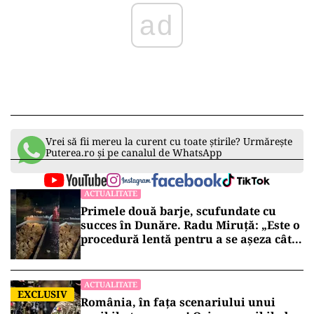
ad
Vrei să fii mereu la curent cu toate știrile? Urmărește
Puterea.ro și pe canalul de WhatsApp
ACTUALITATE
Primele două barje, scufundate cu
succes în Dunăre. Radu Miruță: „Este o
procedură lentă pentru a se așeza cât
mai bine”
ACTUALITATE
EXCLUSIV
România, în fața scenariului unui