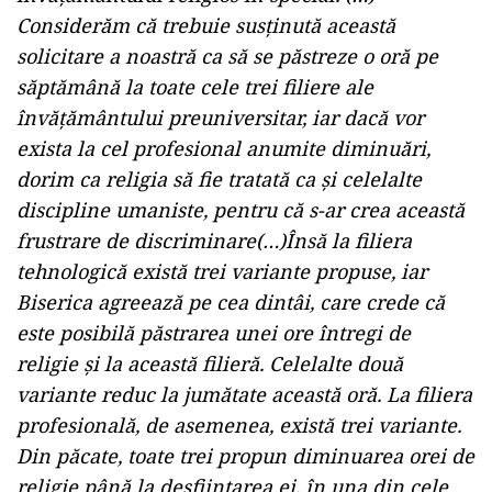
Considerăm că trebuie susţinută această
solicitare a noastră ca să se păstreze o oră pe
săptămână la toate cele trei filiere ale
învăţământului preuniversitar, iar dacă vor
exista la cel profesional anumite diminuări,
dorim ca religia să fie tratată ca şi celelalte
discipline umaniste, pentru că s-ar crea această
frustrare de discriminare(…)Însă la filiera
tehnologică există trei variante propuse, iar
Biserica agreează pe cea dintâi, care crede că
este posibilă păstrarea unei ore întregi de
religie şi la această filieră. Celelalte două
variante reduc la jumătate această oră. La filiera
profesională, de asemenea, există trei variante.
Din păcate, toate trei propun diminuarea orei de
religie până la desfiinţarea ei, în una din cele