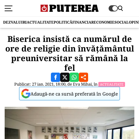
DEZVALUIRI
ACTUALITATE
POLITICĂ
FINANCIAR
ECONOMIE
SOCIAL
OPIN
Biserica insistă ca numărul de
ore de religie din învăţământul
preuniversitar să rămână la
fel
Publicat: 27 ian. 2021, 18:00, de
Eva Mihai
, în
ACTUALITATE
Adaugă-ne ca sursă preferată în Google