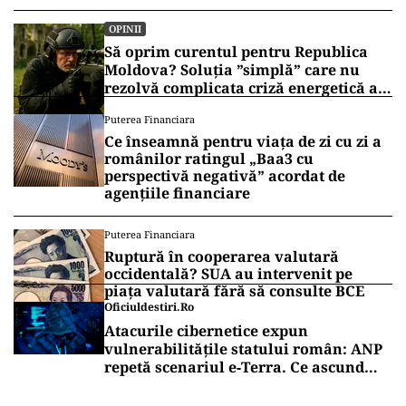
OPINII
Să oprim curentul pentru Republica
Moldova? Soluția ”simplă” care nu
rezolvă complicata criză energetică a
României
Puterea Financiara
Ce înseamnă pentru viața de zi cu zi a
românilor ratingul „Baa3 cu
perspectivă negativă” acordat de
agențiile financiare
Puterea Financiara
Ruptură în cooperarea valutară
occidentală? SUA au intervenit pe
piața valutară fără să consulte BCE
Oficiuldestiri.ro
Atacurile cibernetice expun
vulnerabilitățile statului român: ANP
repetă scenariul e‑Terra. Ce ascund
comunicările oficiale și cine răspunde
pentru mentenanța IT a instituțiilor