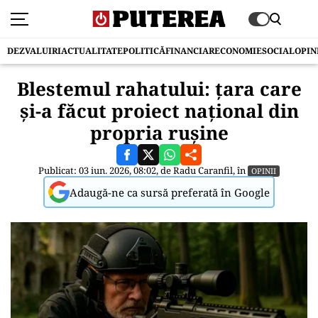
DEZVALUIRI
ACTUALITATE
POLITICĂ
FINANCIAR
ECONOMIE
SOCIAL
OPIN
Blestemul rahatului: țara care
și-a făcut proiect național din
propria rușine
Publicat: 03 iun. 2026, 08:02, de
Radu Caranfil
, în
OPINII
Adaugă-ne ca sursă preferată în Google