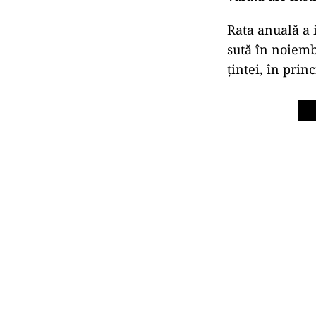
Rata anuală a i
sută în noiemb
țintei, în prin