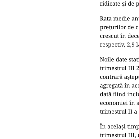
ridicate și de
Rata medie anu
prețurilor de 
crescut în dece
respectiv, 2,9 
Noile date stat
trimestrul III 2
contrară aștep
agregată în ace
dată fiind incl
economiei în s
trimestrul II 
În același tim
trimestrul III,