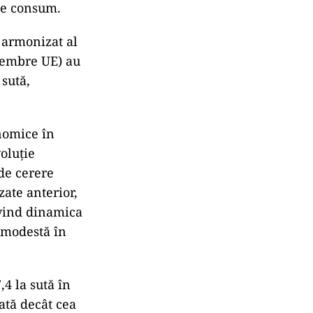
de consum.
i armonizat al
 membre UE) au
 sută,
onomice în
voluție
de cerere
zate anterior,
rivind dinamica
 modestă în
4 la sută în
uată decât cea