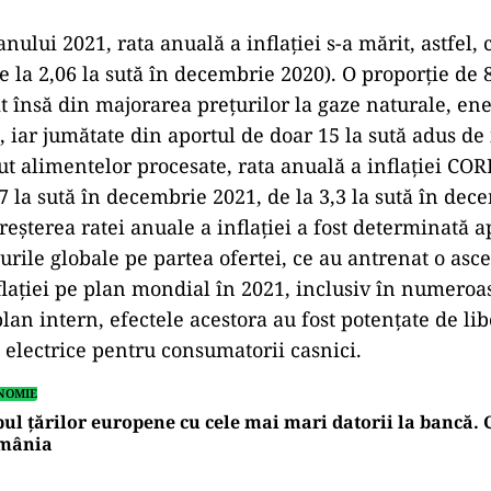
ului 2021, rata anuală a inflației s-a mărit, astfel,
e la 2,06 la sută în decembrie 2020). O proporție de 8
t însă din majorarea prețurilor la gaze naturale, ene
, iar jumătate din aportul de doar 15 la sută adus de 
ut alimentelor procesate, rata anuală a inflației COR
7 la sută în decembrie 2021, de la 3,3 la sută în dec
reșterea ratei anuale a inflației a fost determinată 
curile globale pe partea ofertei, ce au antrenat o asc
flației pe plan mondial în 2021, inclusiv în numeroas
lan intern, efectele acestora au fost potențate de li
i electrice pentru consumatorii casnici.
NOMIE
ul țărilor europene cu cele mai mari datorii la bancă. 
mânia