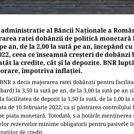
e administraţie al Băncii Naţionale a Român
rarea ratei dobânzii de politică monetară l
 pe an, de la 2,00 la sută pe an, începând cu
022, ceea ce înseamnă creșteri de dobânzi
 atât la credite, cât și la depozite. BNR lupt
orare, împotriva inflației.
NR a decis majorarea ratei dobânzii pentru facilita
ard) la 3,50 la sută pe an, de la 3,00 la sută pe an ș
la facilitatea de depozit la 1,50 la sută, de la 1,00 la 
ta de 10 februarie 2022, ca și păstrarea controlului
e pe piața monetară. Totodată, s-a hotărât menținerea 
elor rezervelor minime obligatorii pentru pasivele în 
tuțiilor de credit.