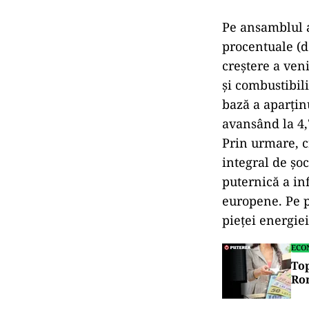
Pe ansamblul an
procentuale (d
creștere a veni
și combustibili
bază a aparțin
avansând la 4,
Prin urmare, c
integral de șo
puternică a in
europene. Pe p
pieței energie
ECO
Top
Ro