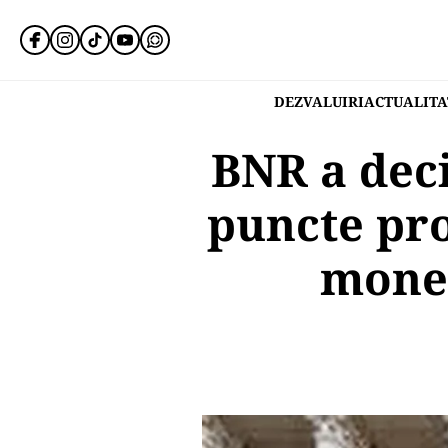
DEZVALUIRI
ACTUALITA
BNR a deci
puncte pro
monet