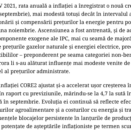
V 2021, rata anuală a inflației a înregistrat o nouă cr
 septembrie), mai modestă totuși decât în intervalul a
fonării și compensării prețurilor la energie pentru po
na noiembrie. Ascensiunea a fost antrenată, și de ac
componente exogene ale IPC, mai cu seamă de majoră
prețurile gazelor naturale și energiei electrice, pr
ibililor – preponderent pe seama categoriei non-be
rora li s-au alăturat influențe mai modeste venite d
l al prețurilor administrate.
nflației CORE2 ajustat și-a accelerat ușor creșterea î
în raport cu previziunile, mărindu-se la 4,7 la sută 
tă în septembrie. Evoluția ei continuă să reflecte efec
urilor agroalimentare și a costurilor cu energia și tr
ențele blocajelor persistente în lanțurile de producț
 potențate de așteptările inflaționiste pe termen scur