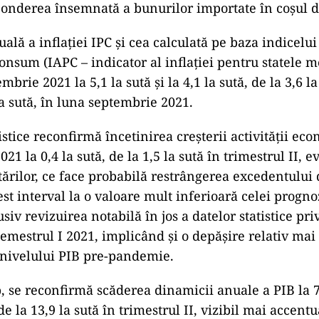
 ponderea însemnată a bunurilor importate în coșul 
ală a inflației IPC și cea calculată pe baza indicelu
consum (IAPC – indicator al inflației pentru statele
mbrie 2021 la 5,1 la sută și la 4,1 la sută, de la 3,6 la
la sută, în luna septembrie 2021.
istice reconfirmă încetinirea creșterii activității ec
021 la 0,4 la sută, de la 1,5 la sută în trimestrul II, e
tărilor, ce face probabilă restrângerea excedentului 
st interval la o valoare mult inferioară celei progno
usiv revizuirea notabilă în jos a datelor statistice p
emestrul I 2021, implicând și o depășire relativ mai
a nivelului PIB pre-pandemie.
p, se reconfirmă scăderea dinamicii anuale a PIB la 7,
 de la 13,9 la sută în trimestrul II, vizibil mai accent