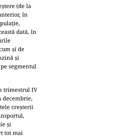
eștere (de la
nterior, în
pulație,
eastă dată, în
rile
ecum și de
nzină și
e pe segmentul
n trimestrul IV
în decembrie,
tele creșterii
ansportul,
ie și
t tot mai