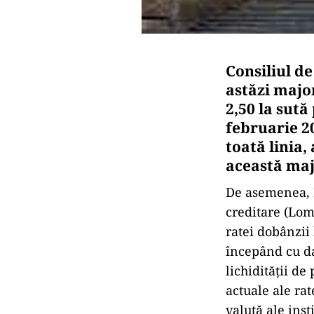
Consiliul d
astăzi majo
2,50 la sută
februarie 2
toată linia,
această maj
De asemenea, B
creditare (Lomb
ratei dobânzii 
începând cu da
lichidității d
actuale ale rat
valută ale insti