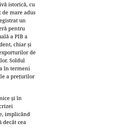
vă istorică, cu
it de mare adus
egistrat un
ieră pentru
uală a PIB a
dent, chiar și
exporturilor de
lor. Soldul
ea în termeni
le a prețurilor
mice și în
crizei
re, implicând
ă decât cea