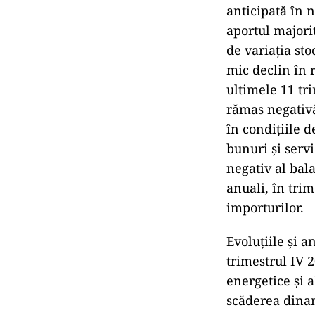
anticipată în n
aportul majori
de variația sto
mic declin în 
ultimele 11 tr
rămas negativă
în condițiile 
bunuri și servi
negativ al bal
anuali, în trim
importurilor.
Evoluțiile și a
trimestrul IV 2
energetice și a
scăderea dinam