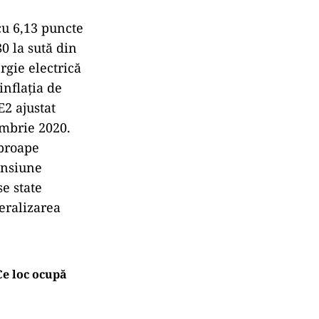
 cu 6,13 puncte
0 la sută din
rgie electrică
inflația de
E2 ajustat
embrie 2020.
aproape
ensiune
e state
beralizarea
Ce loc ocupă