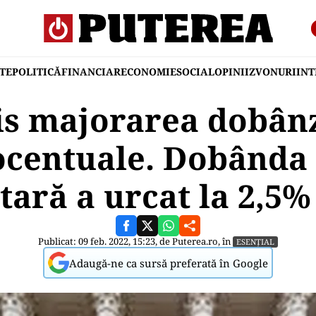
TE
POLITICĂ
FINANCIAR
ECONOMIE
SOCIAL
OPINII
ZVONURI
IN
s majorarea dobânz
centuale. Dobânda 
ară a urcat la 2,5%
Publicat: 09 feb. 2022, 15:23, de
Puterea.ro
, în
ESENȚIAL
Adaugă-ne ca sursă preferată în Google