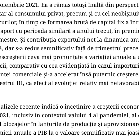
oiembrie 2021. Ea a rămas totuși înaltă din perspecti
tar al consumului privat, precum și cu cel neobișnu
curilor, în timp ce formarea brută de capital fix a înr
raport cu perioada similară a anului trecut, în prem
imestre. Și contribuția exportului net la dinamica an
, dar s-a redus semnificativ față de trimestrul prece
descreșterii ceva mai pronunțate a variației anuale a 
cii, comparativ cu cea evidențiată în cazul importuri
anței comerciale și-a accelerat însă puternic creșter
estrul III, ca efect al evoluției relativ mai nefavorabi
nalizele recente indică o încetinire a creșterii econo
021, inclusiv în contextul valului 4 al pandemiei, al 
l blocajelor în lanțurile de producție și aproviziona
icii anuale a PIB la o valoare semnificativ mai joas