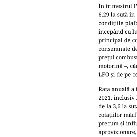
În trimestrul I
6,29 la sută în
condițiile pla
începând cu lu
principal de 
consemnate de 
prețul combust
motorină –, că
LFO și de pe ce
Rata anuală a i
2021, inclusiv 
de la 3,6 la su
cotațiilor mărf
precum și influ
aprovizionare,