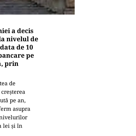
iei a decis
a nivelul de
 data de 10
 bancare pe
ă, prin
tea de
i creșterea
sută pe an,
 ferm asupra
nivelurilor
lei și în