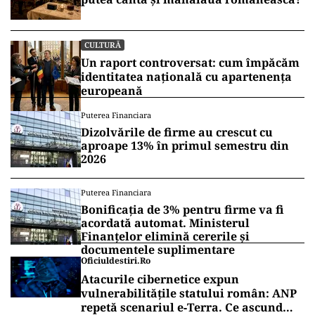
CULTURĂ
Un raport controversat: cum împăcăm
identitatea națională cu apartenența
europeană
Puterea Financiara
Dizolvările de firme au crescut cu
aproape 13% în primul semestru din
2026
Puterea Financiara
Bonificația de 3% pentru firme va fi
acordată automat. Ministerul
Finanțelor elimină cererile și
documentele suplimentare
Oficiuldestiri.ro
Atacurile cibernetice expun
vulnerabilitățile statului român: ANP
repetă scenariul e‑Terra. Ce ascund