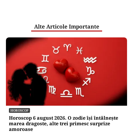
comunicările oficiale și cine răspunde
pentru mentenanța IT a instituțiilor
publice
Alte Articole Importante
HOROSCOP
Horoscop 6 august 2026. O zodie își întâlnește
marea dragoste, alte trei primesc surprize
amoroase