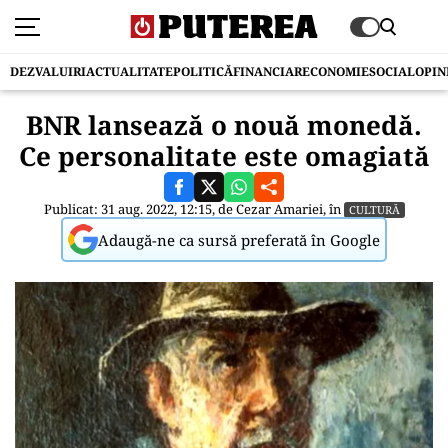
DEZVALUIRI
ACTUALITATE
POLITICĂ
FINANCIAR
ECONOMIE
SOCIAL
OPIN
BNR lansează o nouă monedă.
Ce personalitate este omagiată
Publicat: 31 aug. 2022, 12:15, de
Cezar Amariei
, în
CULTURĂ
Adaugă-ne ca sursă preferată în Google