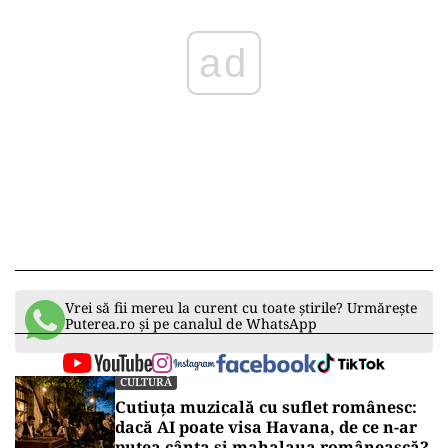
ad
Vrei să fii mereu la curent cu toate știrile? Urmărește
Puterea.ro și pe canalul de WhatsApp
CULTURĂ
Cutiuța muzicală cu suflet românesc:
dacă AI poate visa Havana, de ce n-ar
putea cânta și mahalaua românească?