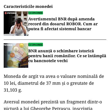
Caracteristicile monedei
ECONOMIE
Avertismentul BNR după amenda
record din dosarul ROBOR. Cum ar
putea fi afectat sistemul bancar
ECONOMIE
BNR anunță o schimbare istorică
pentru banii românilor. Ce se întâmplă
cu bancnotele vechi
Moneda de argit va avea o valoare nominală de
10 lei, diametrul de 37 mm și o greutate de
31,103 g.
Aversul monedei prezintă un fragment dintr-o
pictură a lui Gheorghe Petrașcu, inscripția