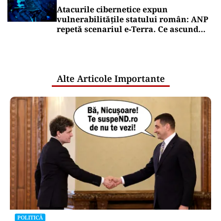
Atacurile cibernetice expun
vulnerabilitățile statului român: ANP
repetă scenariul e‑Terra. Ce ascund
comunicările oficiale și cine răspunde
pentru mentenanța IT a instituțiilor
publice
Alte Articole Importante
POLITICĂ