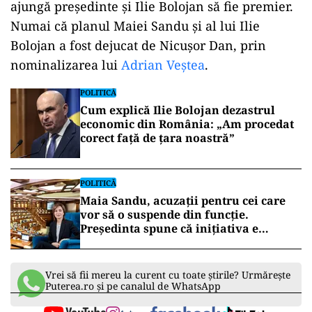
ajungă președinte și Ilie Bolojan să fie premier.
Numai că planul Maiei Sandu și al lui Ilie
Bolojan a fost dejucat de Nicușor Dan, prin
nominalizarea lui
Adrian Veștea
.
POLITICĂ
Cum explică Ilie Bolojan dezastrul
economic din România: „Am procedat
corect față de țara noastră”
POLITICĂ
Maia Sandu, acuzații pentru cei care
vor să o suspende din funcție.
Președinta spune că inițiativa e
coordonată de Rusia
Vrei să fii mereu la curent cu toate știrile? Urmărește
Puterea.ro și pe canalul de WhatsApp