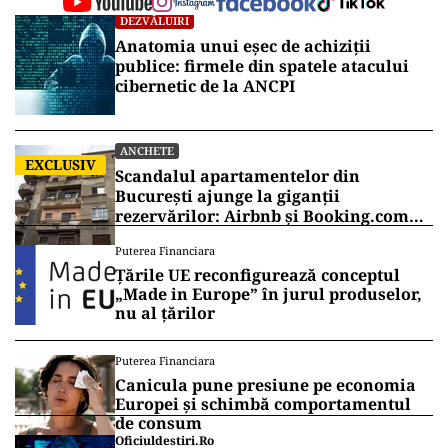
DEZVĂLUIRI
Anatomia unui eșec de achiziții
publice: firmele din spatele atacului
cibernetic de la ANCPI
ANCHETE
EXCLUSIV
Scandalul apartamentelor din
București ajunge la giganții
rezervărilor: Airbnb și Booking.com
anunță măsuri și cer respectarea legii
Puterea Financiara
Țările UE reconfigurează conceptul
„Made in Europe” în jurul produselor,
nu al țărilor
Puterea Financiara
Canicula pune presiune pe economia
Europei și schimbă comportamentul
de consum
Oficiuldestiri.ro