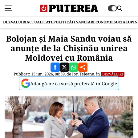
DEZVALUIRI
ACTUALITATE
POLITICĂ
FINANCIAR
ECONOMIE
SOCIAL
OPIN
Bolojan și Maia Sandu voiau să
anunțe de la Chișinău unirea
Moldovei cu România
Publicat: 15 iun. 2026, 08:39, de
Ion Teleanu
, în
DEZVĂLUIRI
Adaugă-ne ca sursă preferată în Google