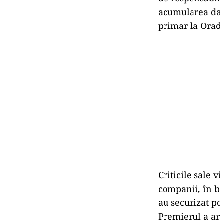
acumularea dat
primar la Orad
Criticile sale 
companii, în ba
au securizat p
Premierul a ară