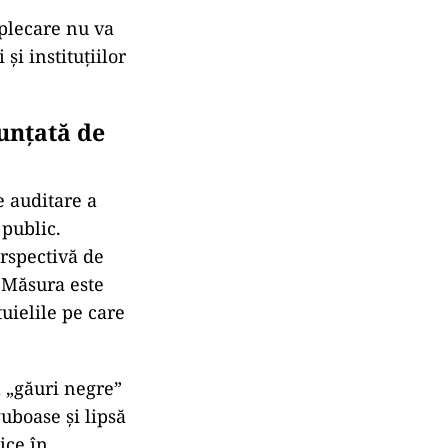
 plecare nu va
și instituțiilor
unțată de
 auditare a
 public.
erspectivă de
. Măsura este
tuielile pe care
a „găuri negre”
uboase și lipsă
ice în