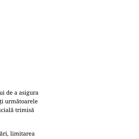
ui de a asigura
eți următoarele
icială trimisă
ri, limitarea