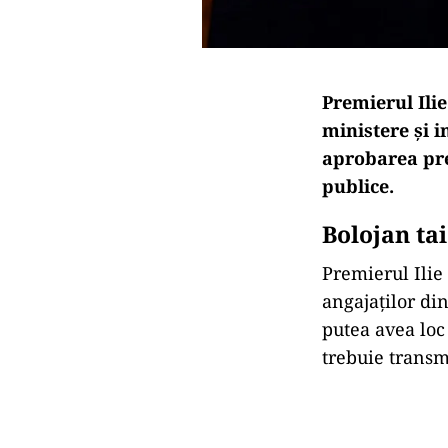
Premierul Ilie
ministere și i
aprobarea pre
publice.
Bolojan ta
Premierul Ilie
angajaților din
putea avea loc 
trebuie transmi