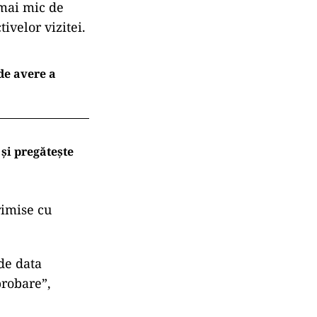
 mai mic de
ivelor vizitei.
 de avere a
și pregătește
rimise cu
de data
probare”,