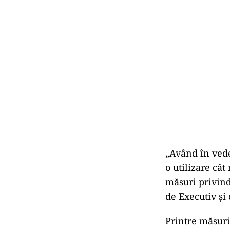
„Având în vede
o utilizare cât
măsuri privind 
de Executiv şi
Printre măsuri