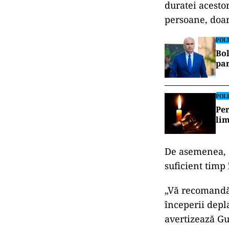
duratei acesto
persoane, doar 
POLI
Bol
par
POLI
Per
lim
De asemenea, d
suficient timp 
„Vă recomandă
începerii depl
avertizează Gu