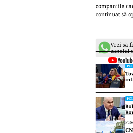
companiile car
continuat să o
Vrei să f
canalul
POL
Tov
inf
POL
Bol
Rom
Pute
CN