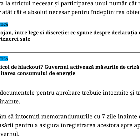
ra la strictul necesar și participarea unui număr cât
atât cât e absolut necesar pentru îndeplinirea obiect
TICĂ
ojan, între lege și discreție: ce spune despre declarația
tenerei sale
TICĂ
icol de blackout? Guvernul activează măsurile de criză 
itarea consumului de energie
ocumentele pentru aprobare trebuie întocmite și t
înainte.
m să întocmiți memorandumurile cu 7 zile înainte 
asării pentru a asigura înregistrarea acestora spre a
vernul.