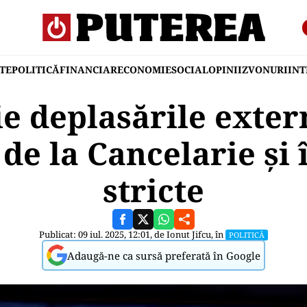
TE
POLITICĂ
FINANCIAR
ECONOMIE
SOCIAL
OPINII
ZVONURI
IN
ie deplasările exter
de la Cancelarie și î
stricte
Publicat: 09 iul. 2025, 12:01, de
Ionut Jifcu
, în
POLITICĂ
Adaugă-ne ca sursă preferată în Google