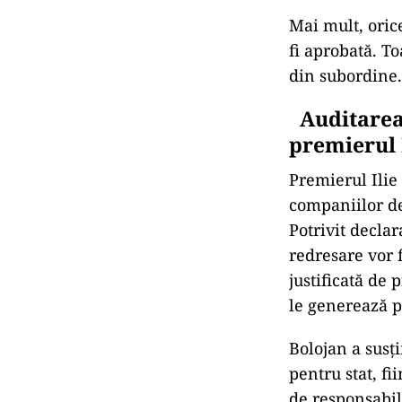
Mai mult, oric
fi aprobată. To
din subordine.
Auditarea 
premierul 
Premierul Ilie
companiilor de
Potrivit declar
redresare vor f
justificată de 
le generează p
Bolojan a susț
pentru stat, f
de responsabili