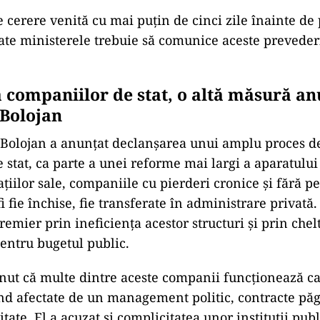
e cerere venită cu mai puțin de cinci zile înainte de
ate ministerele trebuie să comunice aceste prevederi 
companiilor de stat, o altă măsură an
Bolojan
 Bolojan a anunțat declanșarea unui amplu proces de
 stat, ca parte a unei reforme mai largi a aparatului
ațiilor sale, companiile cu pierderi cronice și fără p
i fie închise, fie transferate în administrare privată
premier prin ineficiența acestor structuri și prin chel
entru bugetul public.
inut că multe dintre aceste companii funcționează c
iind afectate de un management politic, contracte păg
tate. El a acuzat și complicitatea unor instituții publ