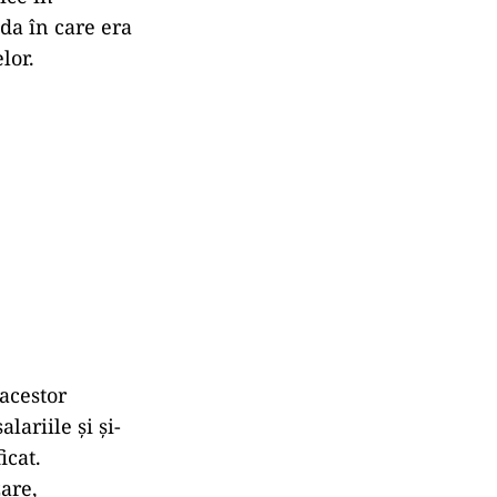
da în care era
lor.
 acestor
lariile și și-
icat.
zare,