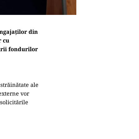
ngajaților din
r cu
rii fondurilor
străinătate ale
 externe vor
olicitările