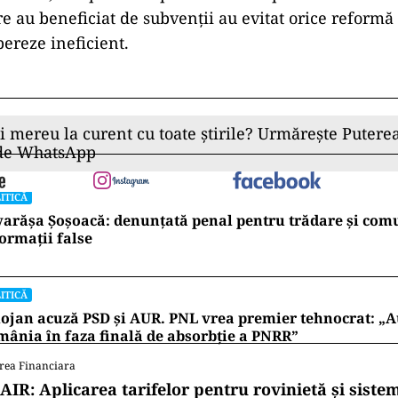
e au beneficiat de subvenții au evitat orice reformă 
pereze ineficient.
ii mereu la curent cu toate știrile? Urmărește Puterea
 de WhatsApp
ITICĂ
arășa Șoșoacă: denunțată penal pentru trădare și com
ormații false
ITICĂ
ojan acuză PSD și AUR. PNL vrea premier tehnocrat: „A
ânia în faza finală de absorbţie a PNRR”
rea Financiara
AIR: Aplicarea tarifelor pentru rovinietă și siste