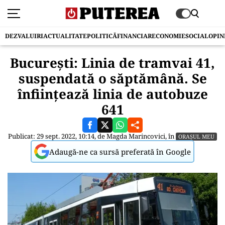
DEZVALUIRI
ACTUALITATE
POLITICĂ
FINANCIAR
ECONOMIE
SOCIAL
OPIN
București: Linia de tramvai 41,
suspendată o săptămână. Se
înfiinţează linia de autobuze
641
Publicat: 29 sept. 2022, 10:14, de
Magda Marincovici
, în
ORAȘUL MEU
Adaugă-ne ca sursă preferată în Google