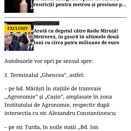
restricții pentru metrou și presiune pe
marii consumatori industriali
TRANSPORTURI
EXCLUSIV
Arată cu degetul către Radu Miruță!
Metrorex, în gaură în ultimele două
luni cu circa patru milioane de euro
Autobuzele vor opri pe sensul spre:
Terminalul „Ghencea”, astfel:
– pe bd. Mărăşti în staţiile de tramvaie
,,Agronomie” şi „Caşin”, amplasate în zona
Institutului de Agronomie, respectiv după
intersecţia cu str. Alexandru Constantinescu;
– pe str. Turda, în noile staţii ,,Bd. Ion