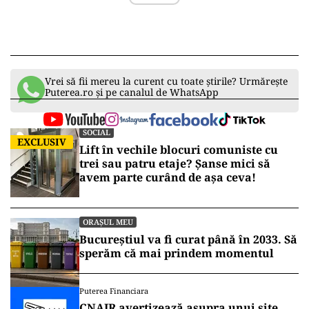
Vrei să fii mereu la curent cu toate știrile? Urmărește
Puterea.ro și pe canalul de WhatsApp
SOCIAL
EXCLUSIV
Lift în vechile blocuri comuniste cu
trei sau patru etaje? Șanse mici să
avem parte curând de așa ceva!
ORAȘUL MEU
Bucureștiul va fi curat până în 2033. Să
sperăm că mai prindem momentul
Puterea Financiara
CNAIR avertizează asupra unui site