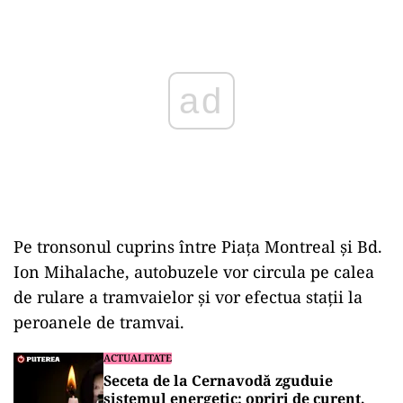
Pe tronsonul cuprins între Piața Montreal şi Bd.
Ion Mihalache, autobuzele vor circula pe calea
de rulare a tramvaielor şi vor efectua stații la
peroanele de tramvai.
ACTUALITATE
Seceta de la Cernavodă zguduie
sistemul energetic: opriri de curent,