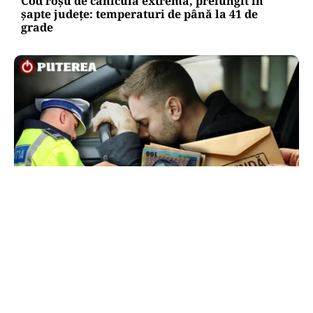
Cod roșu de caniculă extremă, prelungit în
șapte județe: temperaturi de până la 41 de
grade
ACTUALITATE
Ce sumă a încercat să dea șpagă un șofer
polițiștilor ca să scape de amendă
TOS
Politica Cookies
Protecția Datelor Personale