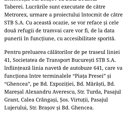
Taberei. Lucrările sunt executate de către
Metrorex, urmare a proiectului întocmit de către
STB S.A. Cu această ocazie, se vor reface și cele
două refugii de tramvai care vor fi, de la data
punerii în funcțiune, cu accesibilitate sporită.
Pentru preluarea călătorilor de pe traseul liniei
41, Societatea de Transport București STB S.A.
înfiinţează linia navetă de autobuze 641, care va
funcţiona între terminalele “Piaţa Presei” şi
“Ghencea”, pe Bd. Expoziţiei, Bd. Mărăşti, Bd.
Mareşal Alexandru Averescu, Str. Turda, Pasajul
Grant, Calea Crângaşi, Şos. Virtuţii, Pasajul
Lujerului, Str. Braşov și Bd. Ghencea.
Play