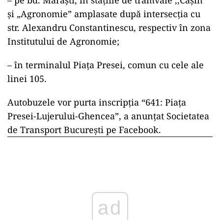
– pe bd. Mărăşti, în stațiile de tramvaie ,,Caşin”
şi „Agronomie” amplasate după intersecţia cu
str. Alexandru Constantinescu, respectiv în zona
Institutului de Agronomie;
– în terminalul Piaţa Presei, comun cu cele ale
linei 105.
Autobuzele vor purta inscripţia “641: Piaţa
Presei-Lujerului-Ghencea”, a anunţat Societatea
de Transport Bucureşti pe Facebook.
ad