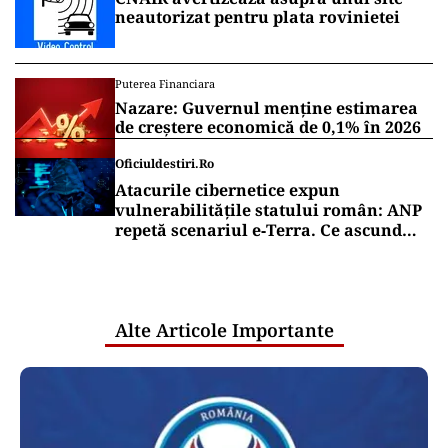
neautorizat pentru plata rovinietei
Puterea Financiara
Nazare: Guvernul menține estimarea
de creștere economică de 0,1% în 2026
Oficiuldestiri.ro
Atacurile cibernetice expun
vulnerabilitățile statului român: ANP
repetă scenariul e‑Terra. Ce ascund
comunicările oficiale și cine răspunde
pentru mentenanța IT a instituțiilor
publice
Alte Articole Importante