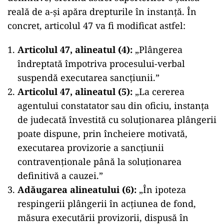
reală de a-și apăra drepturile în instanță. În
concret, articolul 47 va fi modificat astfel:
Articolul 47, alineatul (4):
„Plângerea
îndreptată împotriva procesului-verbal
suspendă executarea sancțiunii.”
Articolul 47, alineatul (5):
„La cererea
agentului constatator sau din oficiu, instanța
de judecată învestită cu soluționarea plângerii
poate dispune, prin încheiere motivată,
executarea provizorie a sancțiunii
contravenționale până la soluționarea
definitivă a cauzei.”
Adăugarea alineatului (6):
„În ipoteza
respingerii plângerii în acțiunea de fond,
măsura executării provizorii, dispusă în