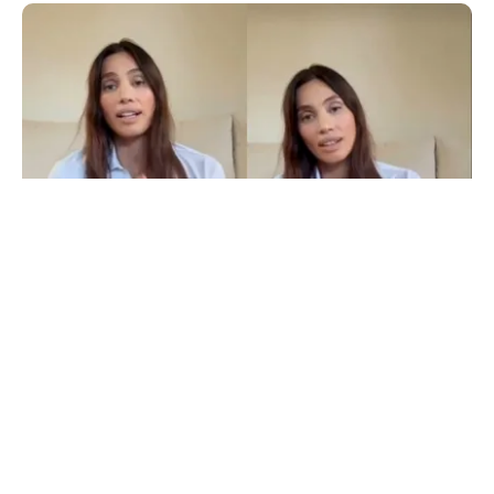
LIFESTYLE
Alina Pușcău, ajunge pe masa de operație:
„UCLA încearcă să-mi salveze viața”
TOS
Politica Cookies
Protecția Datelor Personale
Despre Noi
Publicitate
Echipa
© 2026, toate drepturile rezervate puterea.ro