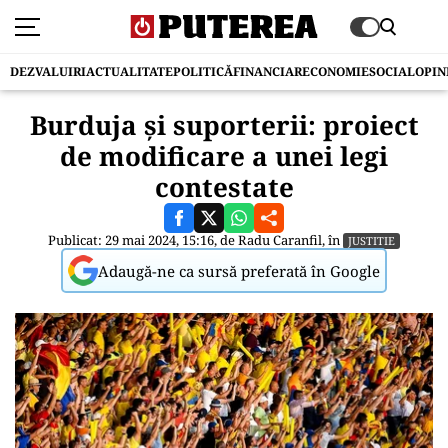
DEZVALUIRI
ACTUALITATE
POLITICĂ
FINANCIAR
ECONOMIE
SOCIAL
OPIN
Burduja și suporterii: proiect
de modificare a unei legi
contestate
Publicat: 29 mai 2024, 15:16, de
Radu Caranfil
, în
JUSTITIE
Adaugă-ne ca sursă preferată în Google