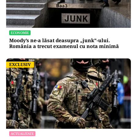
ECONOMIE
Moody’s ne-a lăsat deasupra „junk”-ului.
România a trecut examenul cu nota minimă
EXCLUSIV
EXCLUSIV
ACTUALITATE