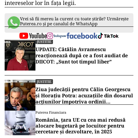
intereselor lor în fața legii.
Vrei să fii mereu la curent cu toate știrile? Urmărește
Puterea.ro și pe canalul de WhatsApp
JUSTITIE
UPDATE: Cătălin Avramescu
reacționează după ce a fost audiat de
DIICOT: „Sunt tot timpul liber”
JUSTITIE
Ziua judecății pentru Călin Georgescu
și Horațiu Potra: acuzațiile din dosarul
acțiunilor împotriva ordinii
constituționale, pe masa judecătorilor
Puterea Financiara
de la Înalta Curte
România, țara UE cu cea mai redusă
alocare bugetară pe locuitor pentru
cercetare și dezvoltare, în 2025