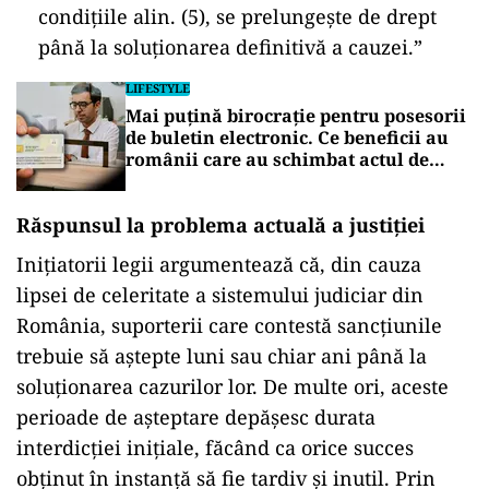
condițiile alin. (5), se prelungește de drept
până la soluționarea definitivă a cauzei.”
LIFESTYLE
Mai puțină birocrație pentru posesorii
de buletin electronic. Ce beneficii au
românii care au schimbat actul de
identitate
Răspunsul la problema actuală a justiției
Inițiatorii legii argumentează că, din cauza
lipsei de celeritate a sistemului judiciar din
România, suporterii care contestă sancțiunile
trebuie să aștepte luni sau chiar ani până la
soluționarea cazurilor lor. De multe ori, aceste
perioade de așteptare depășesc durata
interdicției inițiale, făcând ca orice succes
obținut în instanță să fie tardiv și inutil. Prin