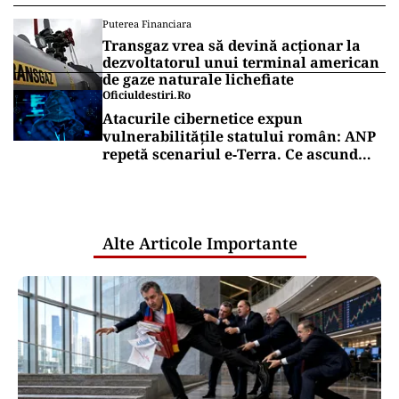
Puterea Financiara
Transgaz vrea să devină acționar la
dezvoltatorul unui terminal american
de gaze naturale lichefiate
Oficiuldestiri.ro
Atacurile cibernetice expun
vulnerabilitățile statului român: ANP
repetă scenariul e‑Terra. Ce ascund
comunicările oficiale și cine răspunde
pentru mentenanța IT a instituțiilor
publice
Alte Articole Importante