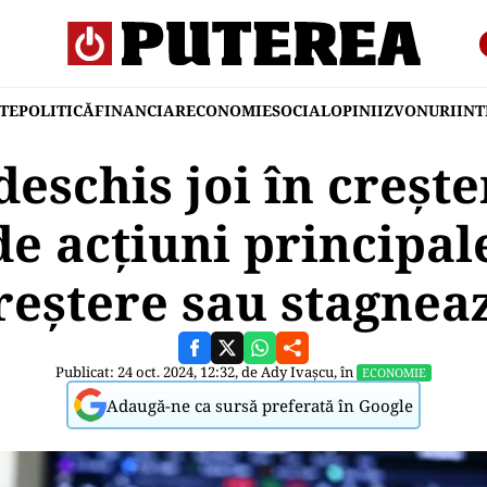
TE
POLITICĂ
FINANCIAR
ECONOMIE
SOCIAL
OPINII
ZVONURI
IN
deschis joi în creşte
de acţiuni principal
reştere sau stagnea
Publicat: 24 oct. 2024, 12:32, de
Ady Ivașcu
, în
ECONOMIE
Adaugă-ne ca sursă preferată în Google