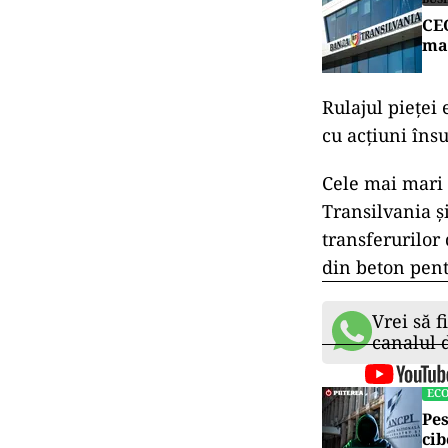
CEO
ma
Rulajul pieţei
cu acţiuni îns
Cele mai mari 
Transilvania ş
transferurilor
din beton pent
Vrei să f
canalul
EC
Pes
cib