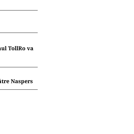
mul TollRo va
ătre Naspers