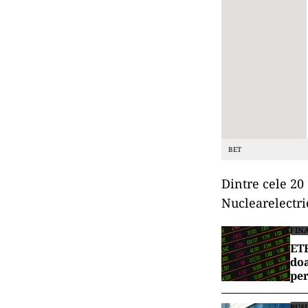
BET
Dintre cele 20 
Nuclearelectri
FIN
ETF
doa
per
BUS