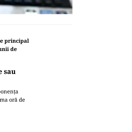
le principal
unii de
e sau
mponenţa
ima oră de