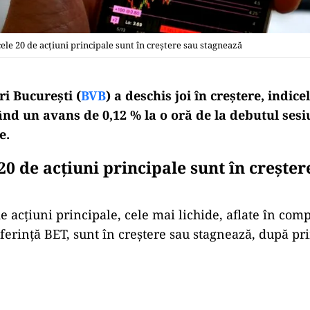
 cele 20 de acţiuni principale sunt în creştere sau stagnează
i Bucureşti (
BVB
) a deschis joi în creştere, indice
ând un avans de 0,12 % la o oră de la debutul sesi
e.
20 de acţiuni principale sunt în creşter
de acţiuni principale, cele mai lichide, aflate în co
eferinţă BET, sunt în creştere sau stagnează, după pr
Play