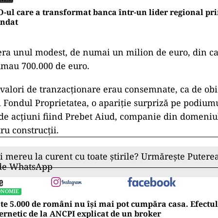
-ul care a transformat banca într-un lider regional pr
ndat
 era unul modest, de numai un milion de euro, din ca
umau 700.000 de euro.
valori de tranzacţionare erau consemnate, ca de obi
i Fondul Proprietatea, o apariţie surpriză pe podiumu
 de acţiuni fiind Prebet Aiud, companie din domeniu
ru construcţii.
ii mereu la curent cu toate știrile? Urmărește Puterea
 de WhatsApp
ONOMIE
te 5.000 de români nu își mai pot cumpăra casa. Efectul
ernetic de la ANCPI explicat de un broker