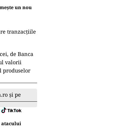
imește un nou
re tranzacţiile
cei, de Banca
l valorii
l produselor
.ro și pe
 atacului