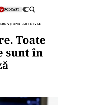
PODCAST
TERNAȚIONAL
LIFESTYLE
re. Toate
e sunt în
ză