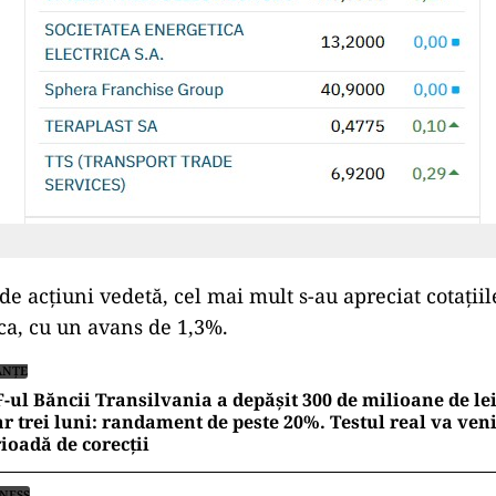
de acţiuni vedetă, cel mai mult s-au apreciat cotaţii
ca, cu un avans de 1,3%.
ANȚE
-ul Băncii Transilvania a depășit 300 de milioane de lei
r trei luni: randament de peste 20%. Testul real va veni
ioadă de corecții
INESS