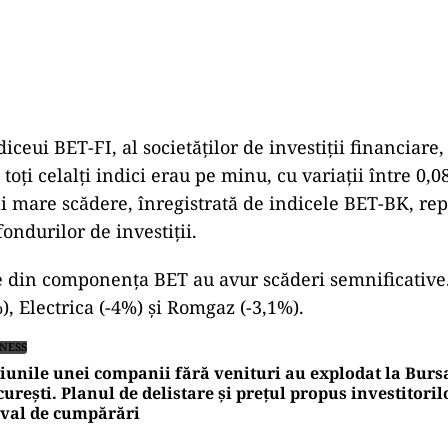
iceui BET-FI, al societăților de investiții financiare
 toți celalți indici erau pe minu, cu variații între 0,08
ai mare scădere, înregistrată de indicele BET-BK, re
ondurilor de investiții.
e din componența BET au avur scăderi semnificative
), Electrica (-4%) şi Romgaz (-3,1%).
INESS
iunile unei companii fără venituri au explodat la Burs
urești. Planul de delistare și prețul propus investitori
 val de cumpărări