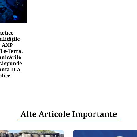
netice
litățile
: ANP
l e‑Terra.
nicările
e răspunde
nța IT a
blice
Alte Articole Importante