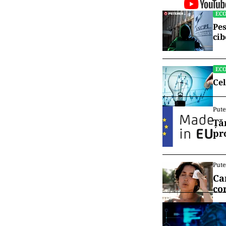
EC
Pes
cib
EC
Cel
Pute
Ță
pr
Pute
Ca
co