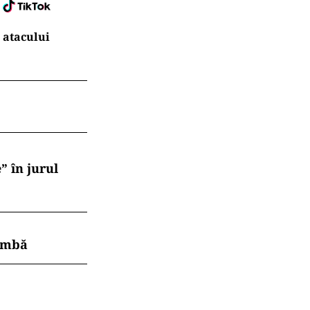
 atacului
” în jurul
himbă