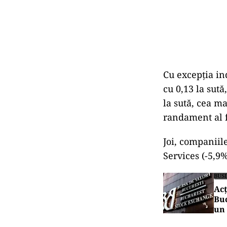
Cu excepția ind
cu 0,13 la sută,
la sută, cea m
randament al f
Joi, companiil
Services (-5,9%
BUS
Acț
Buc
un