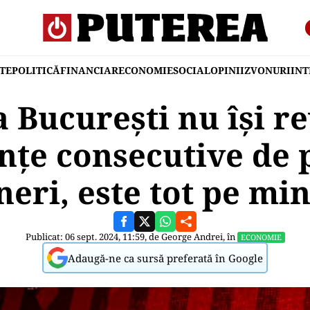
TE
POLITICĂ
FINANCIAR
ECONOMIE
SOCIAL
OPINII
ZVONURI
IN
a București nu își r
nțe consecutive de 
neri, este tot pe mi
Publicat: 06 sept. 2024, 11:59, de
George Andrei
, în
ECONOMIE
Adaugă-ne ca sursă preferată în Google