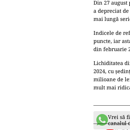
Din 27 august 
a depreciat de 
mai lungă seri
Indicele de ref
puncte, iar as
din februarie 
Lichiditatea d
2024, cu şedin
milioane de le
mult mai ridic
Vrei să f
canalul