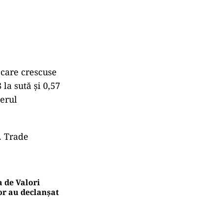
, care crescuse
 la sută și 0,57
perul
. Trade
a de Valori
lor au declanșat