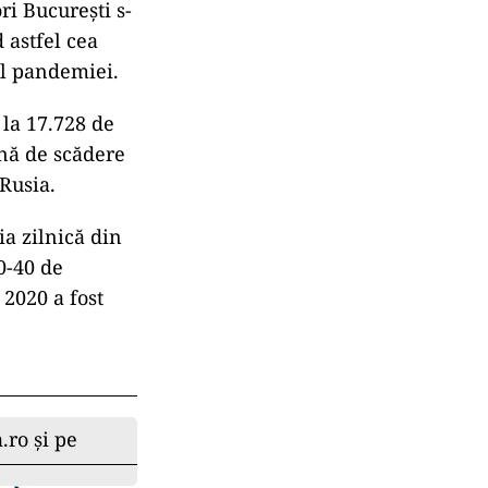
ri Bucureşti s-
 astfel cea
ul pandemiei.
 la 17.728 de
ună de scădere
Rusia.
ia zilnică din
0-40 de
 2020 a fost
.ro și pe