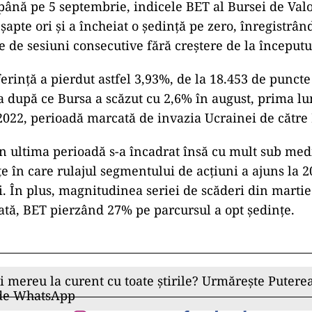
până pe 5 septembrie, indicele BET al Bursei de Valo
şapte ori şi a încheiat o şedinţă pe zero, înregistrând
e de sesiuni consecutive fără creştere de la început
erinţă a pierdut astfel 3,93%, de la 18.453 de puncte
ta după ce Bursa a scăzut cu 2,6% în august, prima l
2022, perioadă marcată de invazia Ucrainei de către 
in ultima perioadă s-a încadrat însă cu mult sub med
ţe în care rulajul segmentului de acţiuni a ajuns la 2
i. În plus, magnitudinea seriei de scăderi din martie
ată, BET pierzând 27% pe parcursul a opt şedinţe.
ii mereu la curent cu toate știrile? Urmărește Puterea
 de WhatsApp