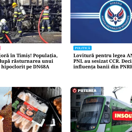
POLITICĂ
oră în Timiș! Populația,
Lovitură pentru legea AN
după răsturnarea unui
PNL au sesizat CCR. Deci
 hipoclorit pe DN68A
influența banii din PNR