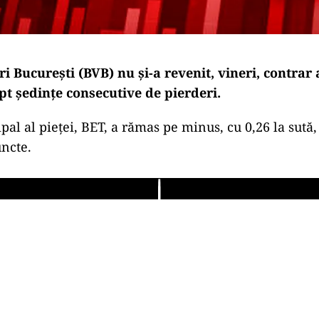
i București (BVB) nu și-a revenit, vineri, contrar 
pt ședințe consecutive de pierderi.
ipal al pieței, BET, a rămas pe minus, cu 0,26 la sut
uncte.
Play