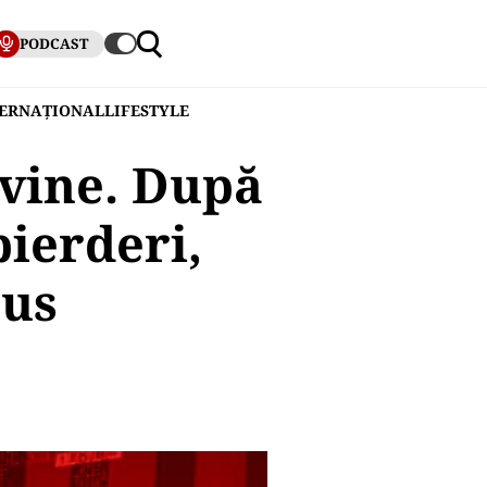
PODCAST
TERNAȚIONAL
LIFESTYLE
evine. După
pierderi,
nus