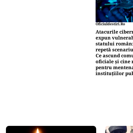
Oficiuldestiri.ro
Atacurile ciber
expun vulnerabi
statului român
repetă scenariu
Ce ascund comu
oficiale și cin
pentru mentena
instituțiilor pu