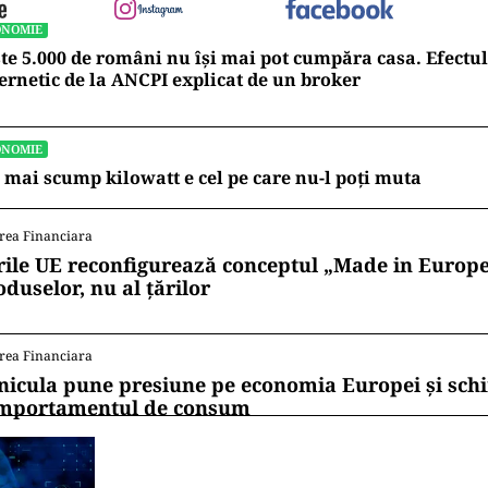
ONOMIE
te 5.000 de români nu își mai pot cumpăra casa. Efectul
ernetic de la ANCPI explicat de un broker
ONOMIE
 mai scump kilowatt e cel pe care nu-l poți muta
rea Financiara
rile UE reconfigurează conceptul „Made in Europe
oduselor, nu al țărilor
rea Financiara
nicula pune presiune pe economia Europei și sc
mportamentul de consum