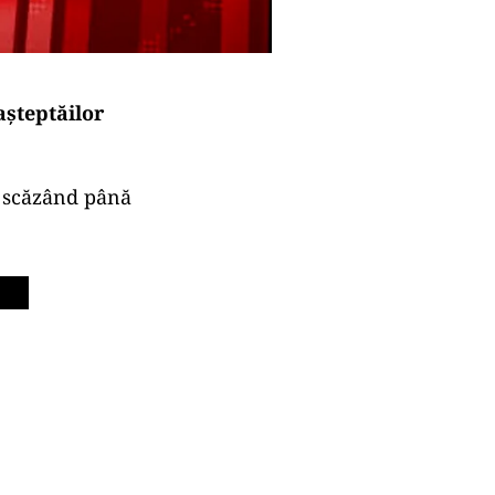
așteptăilor
ă, scăzând până