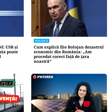
POLITICĂ
I: USR și
Cum explică Ilie Bolojan dezastrul
zia poate
economic din România: „Am
R
procedat corect față de țara
noastră”