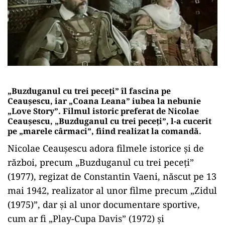
„Buzduganul cu trei peceți” îl fascina pe
Ceaușescu, iar „Coana Leana” iubea la nebunie
„Love Story”. Filmul istoric preferat de Nicolae
Ceaușescu, „Buzduganul cu trei peceți”, l-a cucerit
pe „marele cârmaci”, fiind realizat la comandă.
Nicolae Ceaușescu adora filmele istorice și de
război, precum „Buzduganul cu trei peceți”
(1977), regizat de Constantin Vaeni, născut pe 13
mai 1942, realizator al unor filme precum „Zidul
(1975)”, dar și al unor documentare sportive,
cum ar fi „Play-Cupa Davis” (1972) și