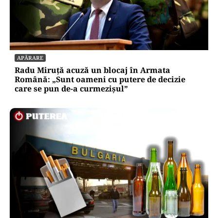
APĂRARE
Radu Miruță acuză un blocaj în Armata
Română: „Sunt oameni cu putere de decizie
care se pun de-a curmezișul”