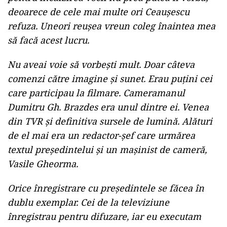
deoarece de cele mai multe ori Ceauşescu
refuza. Uneori reuşea vreun coleg înaintea mea
să facă acest lucru.
Nu aveai voie să vorbeşti mult. Doar câteva
comenzi către imagine şi sunet. Erau puţini cei
care participau la filmare. Cameramanul
Dumitru Gh. Brazdes era unul dintre ei. Venea
din TVR şi definitiva sursele de lumină. Alături
de el mai era un redactor-şef care urmărea
textul preşedintelui şi un maşinist de cameră,
Vasile Gheorma.
Orice înregistrare cu preşedintele se făcea în
dublu exemplar. Cei de la televiziune
înregistrau pentru difuzare, iar eu executam