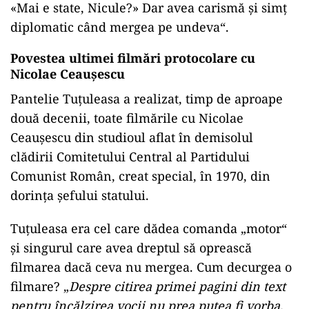
«Mai e state, Nicule?» Dar avea carismă şi simţ
diplomatic când mergea pe undeva“.
Povestea ultimei filmări protocolare cu
Nicolae Ceauşescu
Pantelie Tuţuleasa a realizat, timp de aproape
două decenii, toate filmările cu Nicolae
Ceauşescu din studioul aflat în demisolul
clădirii Comitetului Central al Partidului
Comunist Român, creat special, în 1970, din
dorinţa şefului statului.
Tuţuleasa era cel care dădea comanda „motor“
şi singurul care avea dreptul să oprească
filmarea dacă ceva nu mergea. Cum decurgea o
filmare? „
Despre citirea primei pagini din text
pentru încălzirea vocii nu prea putea fi vorba,