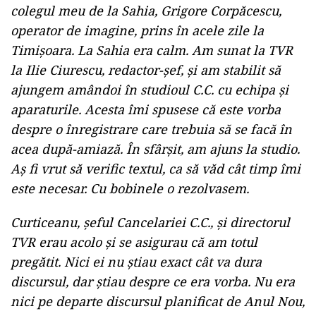
colegul meu de la Sahia, Grigore Corpăcescu,
operator de imagine, prins în acele zile la
Timişoara. La Sahia era calm. Am sunat la TVR
la Ilie Ciurescu, redactor-şef, şi am stabilit să
ajungem amândoi în studioul C.C. cu echipa şi
aparaturile. Acesta îmi spusese că este vorba
despre o înregistrare care trebuia să se facă în
acea după-amiază. În sfârşit, am ajuns la studio.
Aş fi vrut să verific textul, ca să văd cât timp îmi
este necesar. Cu bobinele o rezolvasem.
Curticeanu, şeful Cancelariei C.C., şi directorul
TVR erau acolo şi se asigurau că am totul
pregătit. Nici ei nu ştiau exact cât va dura
discursul, dar ştiau despre ce era vorba. Nu era
nici pe departe discursul planificat de Anul Nou,