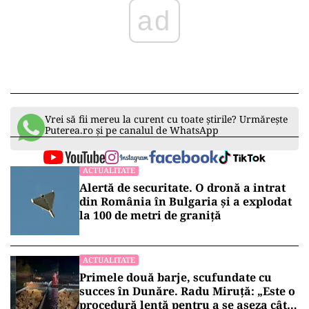
ad
Vrei să fii mereu la curent cu toate știrile? Urmărește
Puterea.ro și pe canalul de WhatsApp
ACTUALITATE
Alertă de securitate. O dronă a intrat
din România în Bulgaria şi a explodat
la 100 de metri de graniţă
ACTUALITATE
Primele două barje, scufundate cu
succes în Dunăre. Radu Miruță: „Este o
procedură lentă pentru a se așeza cât