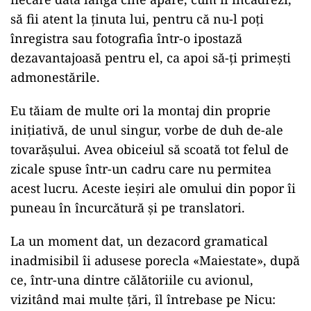
să fii atent la ţinuta lui, pentru că nu-l poţi
înregistra sau fotografia într-o ipostază
dezavantajoasă pentru el, ca apoi să-ţi primeşti
admonestările.
Eu tăiam de multe ori la montaj din proprie
iniţiativă, de unul singur, vorbe de duh de-ale
tovarăşului. Avea obiceiul să scoată tot felul de
zicale spuse într-un cadru care nu permitea
acest lucru. Aceste ieşiri ale omului din popor îi
puneau în încurcătură şi pe translatori.
La un moment dat, un dezacord gramatical
inadmisibil îi adusese porecla «Maiestate», după
ce, într-una dintre călătoriile cu avionul,
vizitând mai multe ţări, îl întrebase pe Nicu: