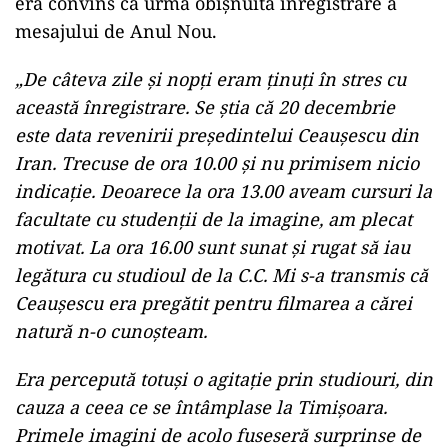
era convins că urma obişnuita înregistrare a
mesajului de Anul Nou.
„De câteva zile şi nopţi eram ţinuţi în stres cu
această înregistrare. Se ştia că 20 decembrie
este data revenirii preşedintelui Ceauşescu din
Iran. Trecuse de ora 10.00 şi nu primisem nicio
indicaţie. Deoarece la ora 13.00 aveam cursuri la
facultate cu studenţii de la imagine, am plecat
motivat. La ora 16.00 sunt sunat şi rugat să iau
legătura cu studioul de la C.C. Mi s-a transmis că
Ceauşescu era pregătit pentru filmarea a cărei
natură n-o cunoşteam.
Era percepută totuşi o agitaţie prin studiouri, din
cauza a ceea ce se întâmplase la Timişoara.
Primele imagini de acolo fuseseră surprinse de