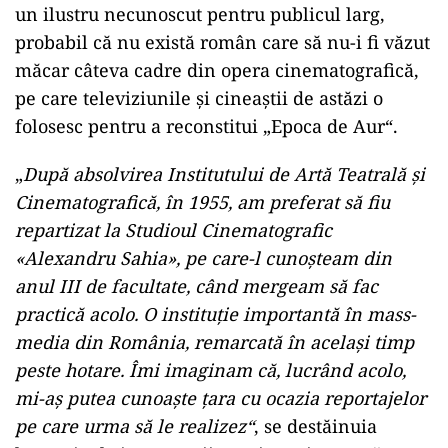
un ilustru necunoscut pentru publicul larg,
probabil că nu există român care să nu-i fi văzut
măcar câteva cadre din opera cinematografică,
pe care televiziunile şi cineaştii de astăzi o
folosesc pentru a reconstitui „Epoca de Aur“.
„
După absolvirea Institutului de Artă Teatrală şi
Cinematografică, în 1955, am preferat să fiu
repartizat la Studioul Cinematografic
«Alexandru Sahia», pe care-l cunoşteam din
anul III de facultate, când mergeam să fac
practică acolo. O instituţie importantă în mass-
media din România, remarcată în acelaşi timp
peste hotare. Îmi imaginam că, lucrând acolo,
mi-aş putea cunoaşte ţara cu ocazia reportajelor
pe care urma să le realizez“
, se destăinuia