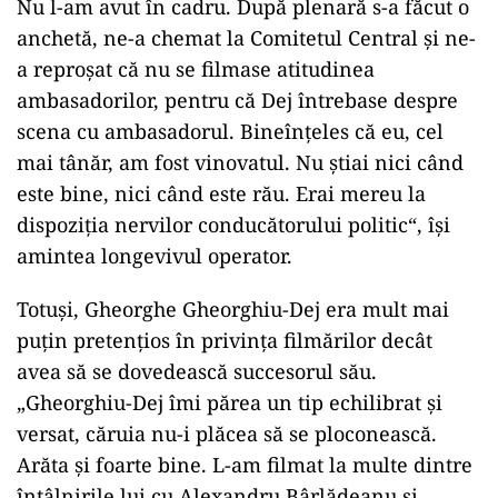
Nu l-am avut în cadru. După plenară s-a făcut o
anchetă, ne-a chemat la Comitetul Central şi ne-
a reproşat că nu se filmase atitudinea
ambasadorilor, pentru că Dej întrebase despre
scena cu ambasadorul. Bineînţeles că eu, cel
mai tânăr, am fost vinovatul. Nu ştiai nici când
este bine, nici când este rău. Erai mereu la
dispoziţia nervilor conducătorului politic“, îşi
amintea longevivul operator.
Totuşi, Gheorghe Gheorghiu-Dej era mult mai
puţin pretenţios în privinţa filmărilor decât
avea să se dovedească succesorul său.
„Gheorghiu-Dej îmi părea un tip echilibrat şi
versat, căruia nu-i plăcea să se ploconească.
Arăta şi foarte bine. L-am filmat la multe dintre
întâlnirile lui cu Alexandru Bârlădeanu şi