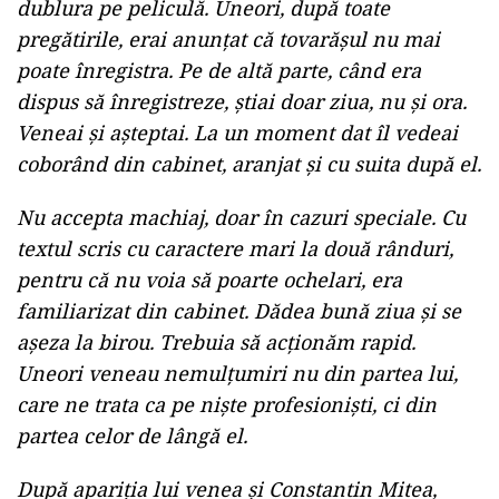
dublura pe peliculă. Uneori, după toate
pregătirile, erai anunţat că tovarăşul nu mai
poate înregistra. Pe de altă parte, când era
dispus să înregistreze, ştiai doar ziua, nu şi ora.
Veneai şi aşteptai. La un moment dat îl vedeai
coborând din cabinet, aranjat şi cu suita după el.
Nu accepta machiaj, doar în cazuri speciale. Cu
textul scris cu caractere mari la două rânduri,
pentru că nu voia să poarte ochelari, era
familiarizat din cabinet. Dădea bună ziua şi se
aşeza la birou. Trebuia să acţionăm rapid.
Uneori veneau nemulţumiri nu din partea lui,
care ne trata ca pe nişte profesionişti, ci din
partea celor de lângă el.
După apariţia lui venea şi Constantin Mitea,