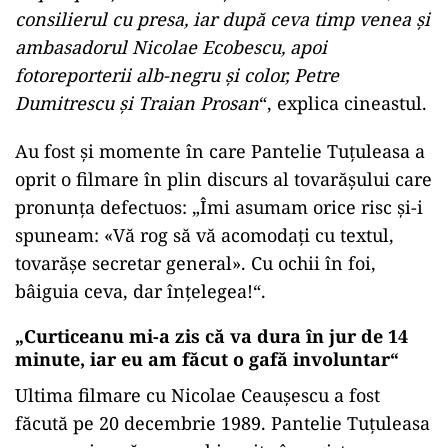
consilierul cu presa, iar după ceva timp venea şi
ambasadorul Nicolae Ecobescu, apoi
fotoreporterii alb-negru şi color, Petre
Dumitrescu şi Traian Prosan
“, explica cineastul.
Au fost şi momente în care Pantelie Tuţuleasa a
oprit o filmare în plin discurs al tovarăşului care
pronunţa defectuos: „Îmi asumam orice risc şi-i
spuneam: «Vă rog să vă acomodaţi cu textul,
tovarăşe secretar general». Cu ochii în foi,
bâiguia ceva, dar înţelegea!“.
„Curticeanu mi-a zis că va dura în jur de 14
minute, iar eu am făcut o gafă involuntar“
Ultima filmare cu Nicolae Ceauşescu a fost
făcută pe 20 decembrie 1989. Pantelie Tuţuleasa