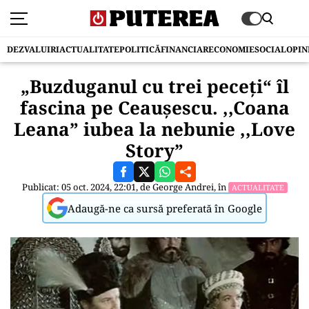
DEZVALUIRI
ACTUALITATE
POLITICĂ
FINANCIAR
ECONOMIE
SOCIAL
OPIN
„Buzduganul cu trei peceţi“ îl
fascina pe Ceaușescu. ,,Coana
Leana” iubea la nebunie ,,Love
Story”
Publicat: 05 oct. 2024, 22:01, de
George Andrei
, în
ACTUALITATE
Adaugă-ne ca sursă preferată în Google