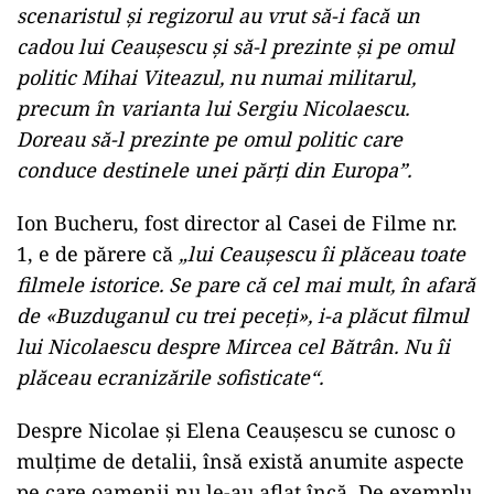
scenaristul şi regizorul au vrut să-i facă un
cadou lui Ceauşescu şi să-l prezinte şi pe omul
politic Mihai Viteazul, nu numai militarul,
precum în varianta lui Sergiu Nicolaescu.
Doreau să-l prezinte pe omul politic care
conduce destinele unei părţi din Europa”.
Ion Bucheru, fost director al Casei de Filme nr.
1, e de părere că
„lui Ceauşescu îi plăceau toate
filmele istorice. Se pare că cel mai mult, în afară
de «Buzduganul cu trei peceţi», i-a plăcut filmul
lui Nicolaescu despre Mircea cel Bătrân. Nu îi
plăceau ecranizările sofisticate“.
Despre Nicolae și Elena Ceaușescu se cunosc o
mulțime de detalii, însă există anumite aspecte
pe care oamenii nu le-au aflat încă. De exemplu,