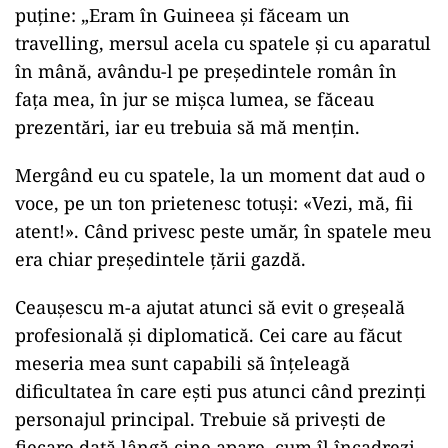
puţine: „Eram în Guineea şi făceam un
travelling, mersul acela cu spatele şi cu aparatul
în mână, avându-l pe preşedintele român în
faţa mea, în jur se mişca lumea, se făceau
prezentări, iar eu trebuia să mă menţin.
Mergând eu cu spatele, la un moment dat aud o
voce, pe un ton prietenesc totuşi: «Vezi, mă, fii
atent!». Când privesc peste umăr, în spatele meu
era chiar preşedintele ţării gazdă.
Ceauşescu m-a ajutat atunci să evit o greşeală
profesională şi diplomatică. Cei care au făcut
meseria mea sunt capabili să înţeleagă
dificultatea în care eşti pus atunci când prezinţi
personajul principal. Trebuie să priveşti de
fiecare dată lângă cine apare, cum îl încadrezi,