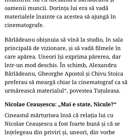
oamenii muncii. Dorinţa lui era să vadă
materialele înainte ca acestea să ajungă în
cinematografe.
Bârlădeanu obişnuia să vină la studio, în sala
principală de vizionare, şi să vadă filmele în
care apărea. Uneori îşi exprima părerea, dar
într-un mod deschis. În schimb, Alexandru
Bârlădeanu, Gheorghe Apostol şi Chivu Stoica
preferau să meargă chiar la cinematograf ca să
urmărească materialul“, povestea Tuţuleasa.
Nicolae Ceauşescu: „Mai e state, Nicule?“
Cineastul mărturisea însă că relaţia lui cu
Nicolae Ceauşescu a fost foarte bună şi că se
înţelegeau din priviri şi, uneori, din vorbe