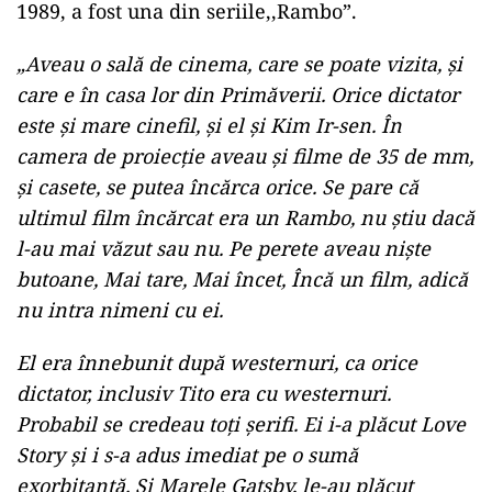
1989, a fost una din seriile,,Rambo”.
„Aveau o sală de cinema, care se poate vizita, și
care e în casa lor din Primăverii. Orice dictator
este și mare cinefil, și el și Kim Ir-sen. În
camera de proiecție aveau și filme de 35 de mm,
și casete, se putea încărca orice. Se pare că
ultimul film încărcat era un Rambo, nu știu dacă
l-au mai văzut sau nu. Pe perete aveau niște
butoane, Mai tare, Mai încet, Încă un film, adică
nu intra nimeni cu ei.
El era înnebunit după westernuri, ca orice
dictator, inclusiv Tito era cu westernuri.
Probabil se credeau toți șerifi. Ei i-a plăcut Love
Story și i s-a adus imediat pe o sumă
exorbitantă. Și Marele Gatsby, le-au plăcut