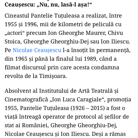
Ceauşescu: „Nu, nu, lasă-l aşa!“
Cineastul Pantelie Tuţuleasa a realizat, între
1955 şi 1996, mii de kilometri de peliculă cu
„actori“ precum Ion Gheorghe Maurer, Chivu
Stoica, Gheorghe Gheorghiu-Dej sau Ion Iliescu.
Pe
Nicolae Ceauşescu
l-a însoţit în permanenţă,
din 1965 şi până la finalul lui 1989, când a
filmat discursul prin care acesta condamna
revolta de la Timişoara.
Absolvent al Institutului de Artă Teatrală şi
Cinematografică „Ion Luca Caragiale“, promoţia
1955, Pantelie Tuţuleasa (1926 – 2015) a fost o
viaţă întreagă operator de protocol al şefilor de
stat ai României, Gheorghe Gheorghiu-Dej,
Nicolae Ceauşescu şi Ion Iliescu. Deşi a rămas