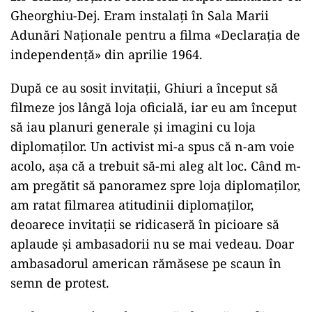
Gheorghiu-Dej. Eram instalaţi în Sala Marii
Adunări Naţionale pentru a filma «Declaraţia de
independenţă» din aprilie 1964.
După ce au sosit invitaţii, Ghiuri a început să
filmeze jos lângă loja oficială, iar eu am început
să iau planuri generale şi imagini cu loja
diplomaţilor. Un activist mi-a spus că n-am voie
acolo, aşa că a trebuit să-mi aleg alt loc. Când m-
am pregătit să panoramez spre loja diplomaţilor,
am ratat filmarea atitudinii diplomaţilor,
deoarece invitaţii se ridicaseră în picioare să
aplaude şi ambasadorii nu se mai vedeau. Doar
ambasadorul american rămăsese pe scaun în
semn de protest.