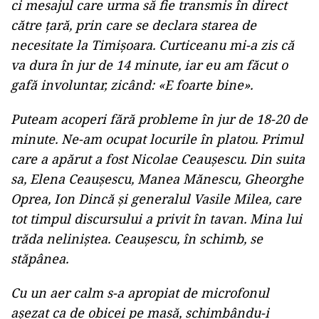
ci mesajul care urma să fie transmis în direct
către ţară, prin care se declara starea de
necesitate la Timişoara. Curticeanu mi-a zis că
va dura în jur de 14 minute, iar eu am făcut o
gafă involuntar, zicând: «E foarte bine».
Puteam acoperi fără probleme în jur de 18-20 de
minute. Ne-am ocupat locurile în platou. Primul
care a apărut a fost Nicolae Ceauşescu. Din suita
sa, Elena Ceauşescu, Manea Mănescu, Gheorghe
Oprea, Ion Dincă şi generalul Vasile Milea, care
tot timpul discursului a privit în tavan. Mina lui
trăda neliniştea. Ceauşescu, în schimb, se
stăpânea.
Cu un aer calm s-a apropiat de microfonul
aşezat ca de obicei pe masă, schimbându-i