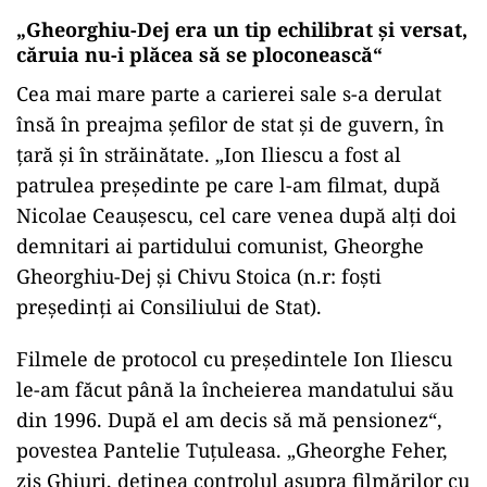
„Gheorghiu-Dej era un tip echilibrat şi versat,
căruia nu-i plăcea să se ploconească“
Cea mai mare parte a carierei sale s-a derulat
însă în preajma şefilor de stat şi de guvern, în
ţară şi în străinătate. „Ion Iliescu a fost al
patrulea preşedinte pe care l-am filmat, după
Nicolae Ceauşescu, cel care venea după alţi doi
demnitari ai partidului comunist, Gheorghe
Gheorghiu-Dej şi Chivu Stoica (n.r: foşti
preşedinţi ai Consiliului de Stat).
Filmele de protocol cu preşedintele Ion Iliescu
le-am făcut până la încheierea mandatului său
din 1996. După el am decis să mă pensionez“,
povestea Pantelie Tuţuleasa. „Gheorghe Feher,
zis Ghiuri, deţinea controlul asupra filmărilor cu