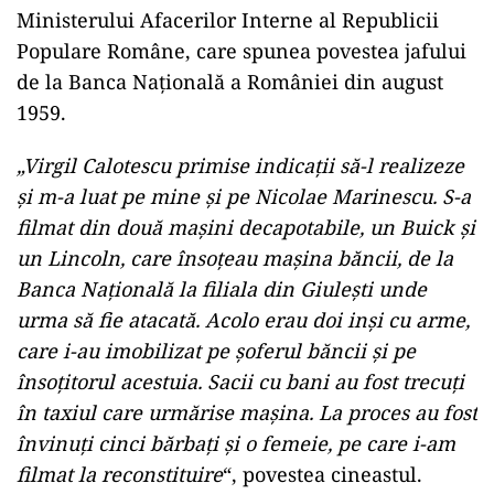
Ministerului Afacerilor Interne al Republicii
Populare Române, care spunea povestea jafului
de la Banca Naţională a României din august
1959.
„Virgil Calotescu primise indicaţii să-l realizeze
şi m-a luat pe mine şi pe Nicolae Marinescu. S-a
filmat din două maşini decapotabile, un Buick şi
un Lincoln, care însoţeau maşina băncii, de la
Banca Naţională la filiala din Giuleşti unde
urma să fie atacată. Acolo erau doi inşi cu arme,
care i-au imobilizat pe şoferul băncii şi pe
însoţitorul acestuia. Sacii cu bani au fost trecuţi
în taxiul care urmărise maşina. La proces au fost
învinuţi cinci bărbaţi şi o femeie, pe care i-am
filmat la reconstituire
“, povestea cineastul.