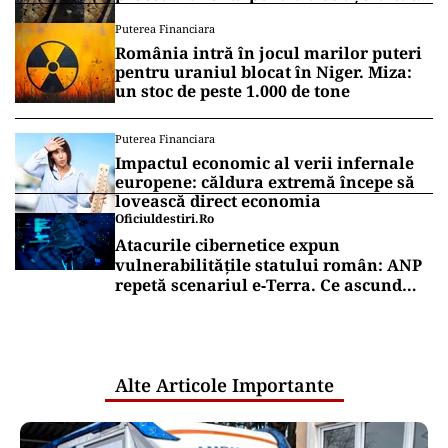
mai bine”
Puterea Financiara
România intră în jocul marilor puteri
pentru uraniul blocat în Niger. Miza:
un stoc de peste 1.000 de tone
Puterea Financiara
Impactul economic al verii infernale
europene: căldura extremă începe să
lovească direct economia
Oficiuldestiri.ro
Atacurile cibernetice expun
vulnerabilitățile statului român: ANP
repetă scenariul e‑Terra. Ce ascund
comunicările oficiale și cine răspunde
pentru mentenanța IT a instituțiilor
publice
Alte Articole Importante