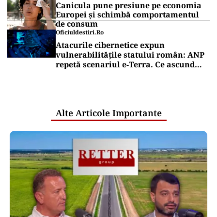
Canicula pune presiune pe economia
Europei și schimbă comportamentul
de consum
Oficiuldestiri.ro
Atacurile cibernetice expun
vulnerabilitățile statului român: ANP
repetă scenariul e‑Terra. Ce ascund
comunicările oficiale și cine răspunde
pentru mentenanța IT a instituțiilor
publice
Alte Articole Importante