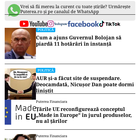
Vrei să fii mereu la curent cu toate știrile? Urmărește
Puterea.ro și pe canalul de WhatsApp
POLITICĂ
Cum a ajuns Guvernul Bolojan să
piardă 11 hotărâri în instanță
POLITICĂ
AUR și-a făcut site de suspendare.
Deocamdată, Nicușor Dan poate dormi
liniștit
Puterea Financiara
Țările UE reconfigurează conceptul
„Made in Europe” în jurul produselor,
nu al țărilor
Puterea Financiara