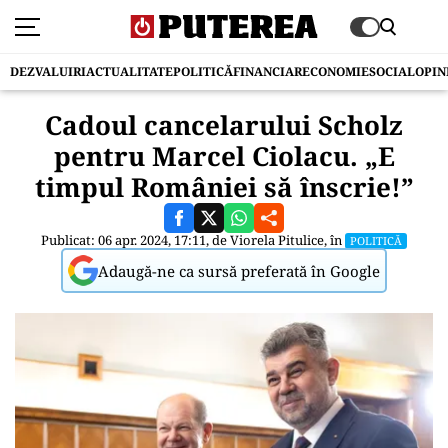
DEZVALUIRI
ACTUALITATE
POLITICĂ
FINANCIAR
ECONOMIE
SOCIAL
OPIN
Cadoul cancelarului Scholz
pentru Marcel Ciolacu. „E
timpul României să înscrie!”
Publicat: 06 apr. 2024, 17:11, de
Viorela Pitulice
, în
POLITICĂ
Adaugă-ne ca sursă preferată în Google