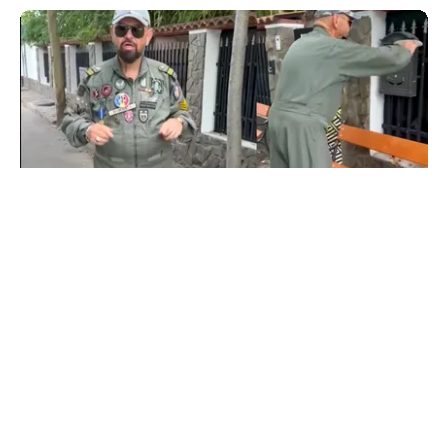
POLITICĂ
Cristian Popescu Piedone, în uniformă militară
pe TikTok: „S-a întors boomerangul, gata de
luptă”
TOS
Politica Cookies
Protecția Datelor Personale
Despre Noi
Publicitate
Echipa