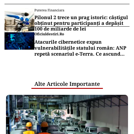
Puterea Financiara
Pilonul 2 trece un prag istoric: câștigul
obținut pentru participanți a depășit
100 de miliarde de lei
Oficiuldestiri.ro
Atacurile cibernetice expun
vulnerabilitățile statului român: ANP
repetă scenariul e‑Terra. Ce ascund
comunicările oficiale și cine răspunde
pentru mentenanța IT a instituțiilor
publice
Alte Articole Importante