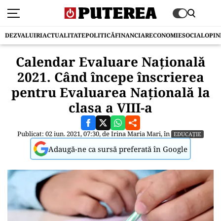
DEZVALUIRI
ACTUALITATE
POLITICĂ
FINANCIAR
ECONOMIE
SOCIAL
OPIN
Calendar Evaluare Națională
2021. Când începe înscrierea
pentru Evaluarea Națională la
clasa a VIII-a
Publicat: 02 iun. 2021, 07:30, de
Irina Maria Mari
, în
EDUCAȚIE
Adaugă-ne ca sursă preferată în Google