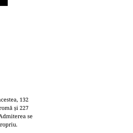
acestea, 132
 romă și 227
 Admiterea se
propriu.