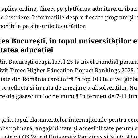
 aplica online, direct pe platforma admitere.unibuc.ro
de înscriere. Informațiile despre fiecare program și
ponibile pe site-urile facultăților.
tea București, în topul universităților
itatea educației
din București ocupă locul 25 la nivel mondial pentru 
rivit Times Higher Education Impact Rankings 2025. T
tate din România care intră în top 100 la nivel globa
se reflectă și în rata de angajare a absolvenților. N
ceștia găsesc un loc de muncă în termen de 7-11 luni
și în topul clasamentelor internaționale pentru cer
erdisciplinară, angajabilitate și accesibilitate pentru 
, potrivit QS World University Rankings și Study Abr