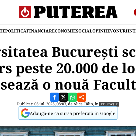
TE
POLITICĂ
FINANCIAR
ECONOMIE
SOCIAL
OPINII
ZVONURI
IN
sitatea București sc
s peste 20.000 de lo
sează o nouă Facul
Publicat: 05 iul. 2025, 08:07, de
Alice Călin
, în
EDUCAȚIE
Adaugă-ne ca sursă preferată în Google