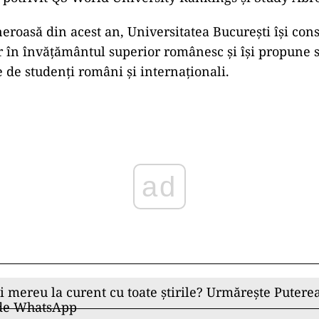
neroasă din acest an, Universitatea București își con
er în învățământul superior românesc și își propune s
 de studenți români și internaționali.
ad
ii mereu la curent cu toate știrile? Urmărește Puterea
 de WhatsApp