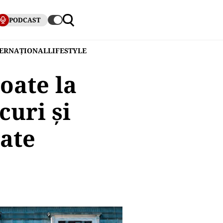
PODCAST
TERNAȚIONAL
LIFESTYLE
oate la
curi și
tate