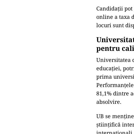
Candidații pot
online a taxa 
locuri sunt dis
Universita
pentru cal
Universitatea 
educației, pot
prima universi
Performanțele 
81,1% dintre a
absolvire.
UB se menține 
științifică int
internaționali