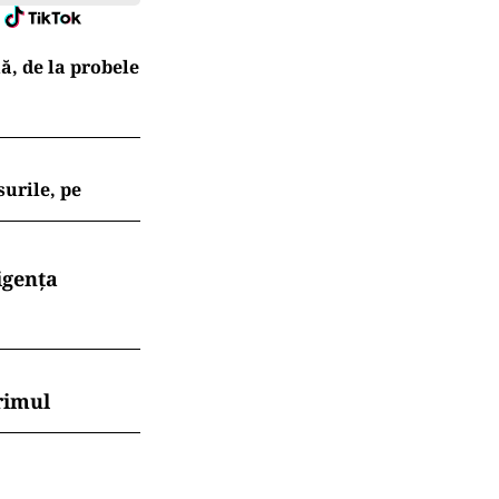
ă, de la probele
surile, pe
igența
rimul