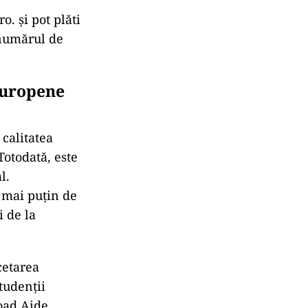
. și pot plăti
 numărul de
 europene
calitatea
otodată, este
l.
u mai puțin de
 de la
cetarea
studenții
oad Aide.