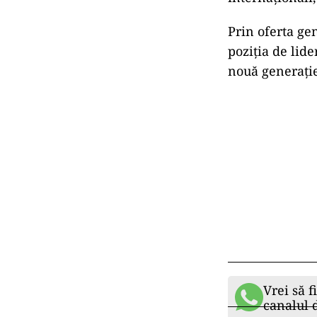
Prin oferta ge
poziția de lid
nouă generație
Vrei să f
canalul