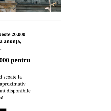
peste 20.000
ia anunță,
.
.000 pentru
i scoate la
, aproximativ
unt disponibile
xă.