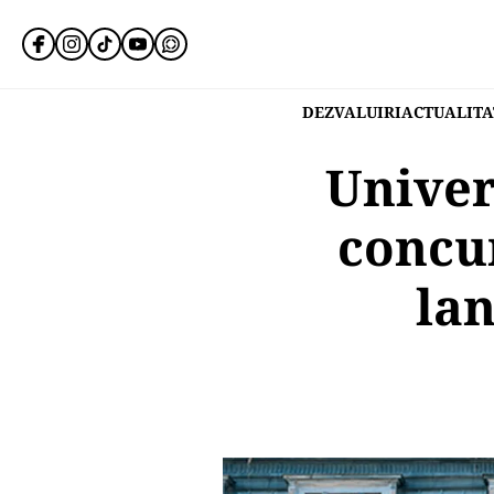
DEZVALUIRI
ACTUALITA
Univer
concur
lan