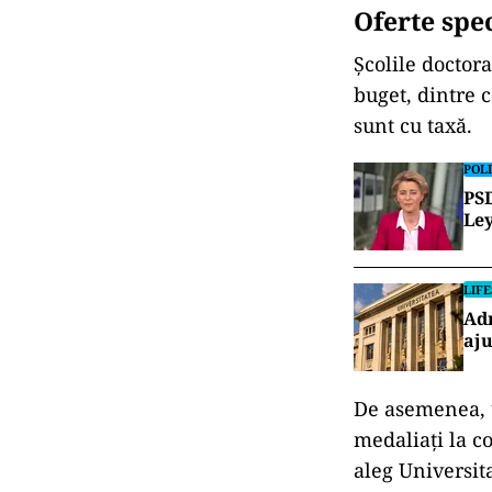
Oferte spec
Școlile doctora
buget, dintre c
sunt cu taxă.
POLI
PSD
Ley
LIF
Adm
aju
De asemenea, u
medaliați la co
aleg Universit