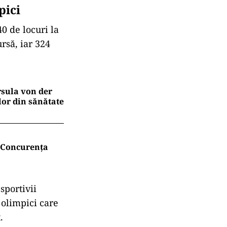
pici
40 de locuri la
rsă, iar 324
rsula von der
lor din sănătate
. Concurența
sportivii
 olimpici care
.