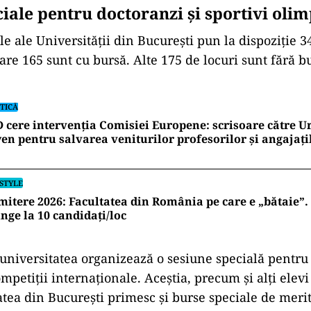
iale pentru doctoranzi și sportivi olim
le ale Universității din București pun la dispoziție 3
are 165 sunt cu bursă. Alte 175 de locuri sunt fără bu
TICĂ
 cere intervenția Comisiei Europene: scrisoare către U
en pentru salvarea veniturilor profesorilor și angajați
ESTYLE
itere 2026: Facultatea din România pe care e „bătaie”
nge la 10 candidați/loc
niversitatea organizează o sesiune specială pentru 
mpetiții internaționale. Aceștia, precum și alți elevi
atea din București primesc și burse speciale de merit