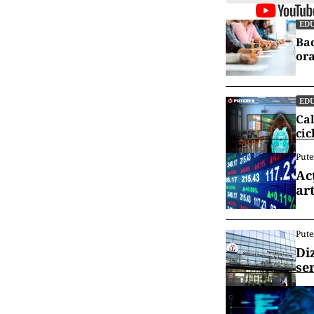
EDU
Bac
ora
EDU
Cal
cic
Pute
Ac
art
Pute
Di
se