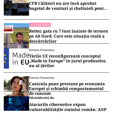
CFR Călători nu are încă aprobat
bugetul de venituri și cheltuieli pentru
2026
ACTUALITATE
Retter, gata cu 7 luni înainte de termen
pe A0 Nord. Care este situația reală a
descărcărilor
Puterea Financiara
Țările UE reconfigurează conceptul
„Made in Europe” în jurul produselor,
nu al țărilor
Puterea Financiara
Canicula pune presiune pe economia
Europei și schimbă comportamentul
de consum
Oficiuldestiri.ro
Atacurile cibernetice expun
vulnerabilitățile statului român: ANP