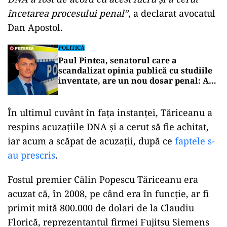
încetarea procesului penal”
, a declarat avocatul
Dan Apostol.
POLITICĂ
Paul Pintea, senatorul care a
scandalizat opinia publică cu studiile
inventate, are un nou dosar penal: A
fost prins la volan fără permis de
conducere
În ultimul cuvânt în faţa instanţei, Tăriceanu a
respins acuzațiile DNA şi a cerut să fie achitat,
iar acum a scăpat de acuzații, după ce
faptele s-
au prescris
.
Fostul premier Călin Popescu Tăriceanu era
acuzat că, în 2008, pe când era în funcţie, ar fi
primit mită 800.000 de dolari de la Claudiu
Florică, reprezentantul firmei Fujitsu Siemens