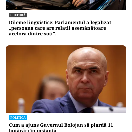
CULTURĂ
Dileme lingvistice: Parlamentul a legalizat
„persoana care are relații asemănătoare
acelora dintre soți”.
POLITICĂ
Cum a ajuns Guvernul Bolojan să piardă 11
hotărâri în instanță