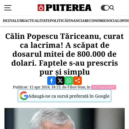
DEZVALUIRI
ACTUALITATE
POLITICĂ
FINANCIAR
ECONOMIE
SOCIAL
OPIN
Călin Popescu Tăriceanu, curat
ca lacrima! A scăpat de
dosarul mitei de 800.000 de
dolari. Faptele s-au prescris
pur și simplu
Publicat: 12 apr. 2024, 18:23, de
Filon Stan
, în
ACTUALITATE
Adaugă-ne ca sursă preferată în Google