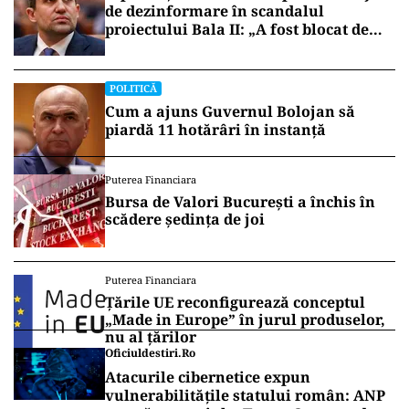
de dezinformare în scandalul
proiectului Bala II: „A fost blocat de
Comisia Europeană, nu abandonat”
POLITICĂ
Cum a ajuns Guvernul Bolojan să
piardă 11 hotărâri în instanță
Puterea Financiara
Bursa de Valori București a închis în
scădere ședința de joi
Puterea Financiara
Țările UE reconfigurează conceptul
„Made in Europe” în jurul produselor,
nu al țărilor
Oficiuldestiri.ro
Atacurile cibernetice expun
vulnerabilitățile statului român: ANP