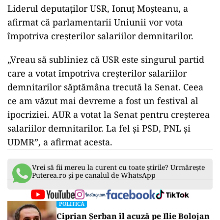
Liderul deputaţilor USR, Ionuţ Moşteanu, a
afirmat că parlamentarii Uniunii vor vota
împotriva creşterilor salariilor demnitarilor.
„Vreau să subliniez că USR este singurul partid
care a votat împotriva creşterilor salariilor
demnitarilor săptămâna trecută la Senat. Ceea
ce am văzut mai devreme a fost un festival al
ipocriziei. AUR a votat la Senat pentru creşterea
salariilor demnitarilor. La fel şi PSD, PNL şi
UDMR”, a afirmat acesta.
Vrei să fii mereu la curent cu toate știrile? Urmărește
Puterea.ro și pe canalul de WhatsApp
POLITICĂ
Ciprian Șerban îl acuză pe Ilie Bolojan