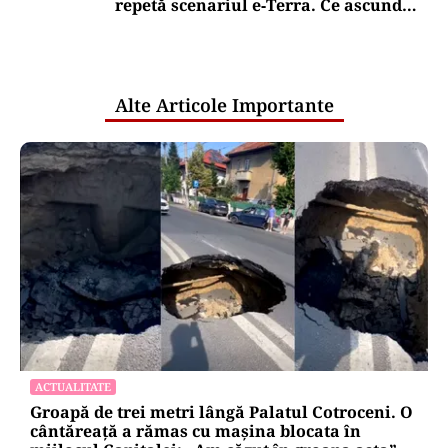
repetă scenariul e‑Terra. Ce ascund
comunicările oficiale și cine răspunde
pentru mentenanța IT a instituțiilor
publice
Alte Articole Importante
ACTUALITATE
Groapă de trei metri lângă Palatul Cotroceni. O
cântăreață a rămas cu mașina blocata în