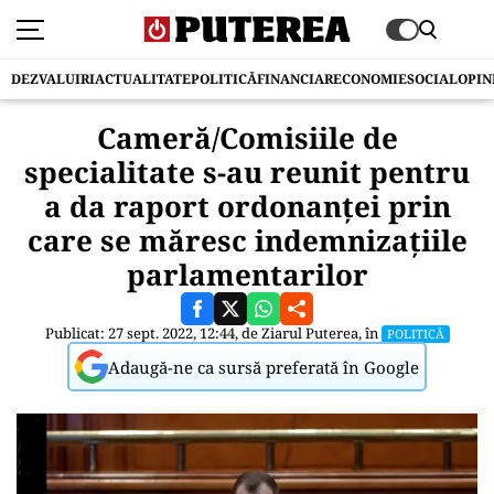
DEZVALUIRI
ACTUALITATE
POLITICĂ
FINANCIAR
ECONOMIE
SOCIAL
OPIN
Cameră/Comisiile de
specialitate s-au reunit pentru
a da raport ordonanţei prin
care se măresc indemnizaţiile
parlamentarilor
Publicat: 27 sept. 2022, 12:44, de
Ziarul Puterea
, în
POLITICĂ
Adaugă-ne ca sursă preferată în Google