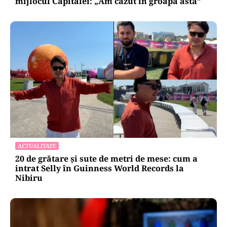
mijlocul Capitalei: „Am căzut în groapa asta”
ACTUALITATE
20 de grătare și sute de metri de mese: cum a
intrat Selly în Guinness World Records la
Nibiru