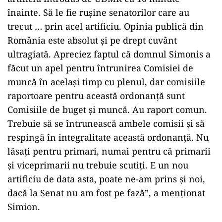
înainte. Să le fie ruşine senatorilor care au
trecut … prin acel artificiu. Opinia publică din
România este absolut şi pe drept cuvânt
ultragiată. Apreciez faptul că domnul Simonis a
făcut un apel pentru întrunirea Comisiei de
muncă în acelaşi timp cu plenul, dar comisiile
raportoare pentru această ordonanţă sunt
Comisiile de buget şi muncă. Au raport comun.
Trebuie să se întrunească ambele comisii şi să
respingă în integralitate această ordonanţă. Nu
lăsaţi pentru primari, numai pentru că primarii
şi viceprimarii nu trebuie scutiţi. E un nou
artificiu de data asta, poate ne-am prins şi noi,
dacă la Senat nu am fost pe fază”, a menţionat
Simion.