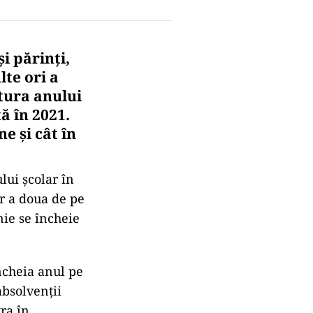
i părinți,
lte ori a
ctura anului
ă în 2021.
e și cât în
lui școlar în
ar a doua de pe
nie se încheie
încheia anul pe
absolvenții
tra în