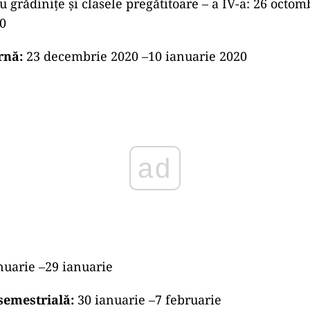
u grădinițe și clasele pregătitoare – a IV-a: 26 octom
0
rnă:
23 decembrie 2020 –10 ianuarie 2020
ad
nuarie –29 ianuarie
semestrială:
30 ianuarie –7 februarie