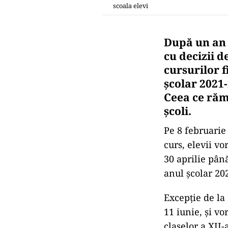
scoala elevi
După un an 
cu decizii d
cursurilor f
școlar 2021-
Ceea ce rămâ
școli.
Pe 8 februarie 
curs, elevii vo
30 aprilie pân
anul școlar 202
Excepție de la 
11 iunie, și v
claselor a XII-