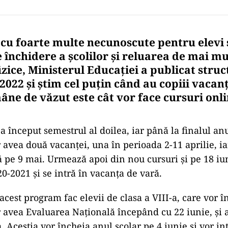
cu foarte multe necunoscute pentru elevi ș
e închidere a școlilor și reluarea de mai mu
izice, Ministerul Educației a publicat stru
2022 și știm cel puțin când au copiii vacanț
ne de văzut este cât vor face cursuri onlin
a început semestrul al doilea, iar până la finalul anu
r avea două vacanței, una în perioada 2-11 aprilie, i
ă pe 9 mai. Urmează apoi din nou cursuri și pe 18 iu
0-2021 și se intră în vacanța de vară.
acest program fac elevii de clasa a VIII-a, care vor 
or avea Evaluarea Națională începând cu 22 iunie, și 
a. Aceștia vor încheia anul școlar pe 4 iunie și vor in