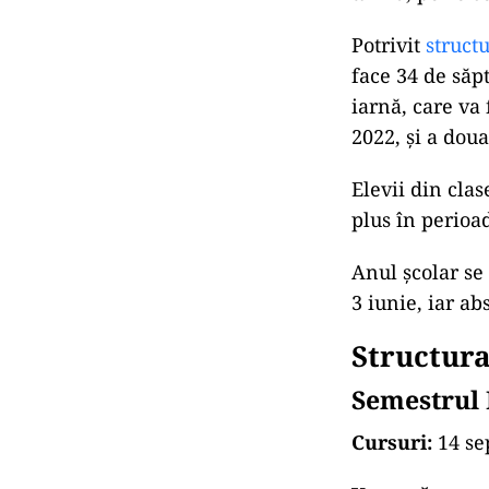
Potrivit
struct
face 34 de săp
iarnă, care va
2022, și a dou
Elevii din cla
plus în perioa
Anul școlar se 
3 iunie, iar ab
Structura
Semestrul 
Cursuri:
14 se