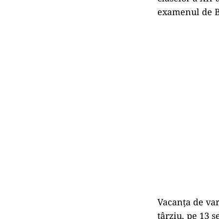
examenul de B
Vacanța de var
târziu, pe 13 