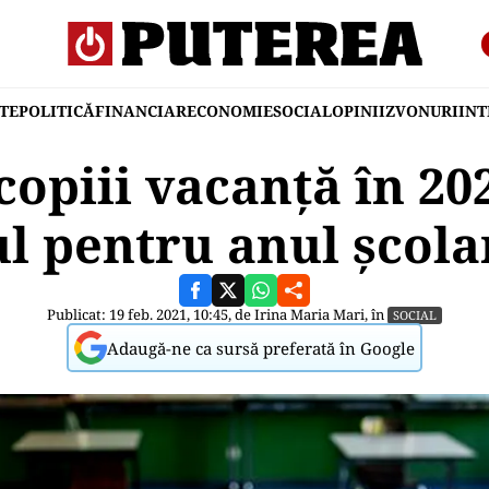
TE
POLITICĂ
FINANCIAR
ECONOMIE
SOCIAL
OPINII
ZVONURI
IN
opiii vacanță în 202
l pentru anul școl
Publicat: 19 feb. 2021, 10:45, de
Irina Maria Mari
, în
SOCIAL
Adaugă-ne ca sursă preferată în Google