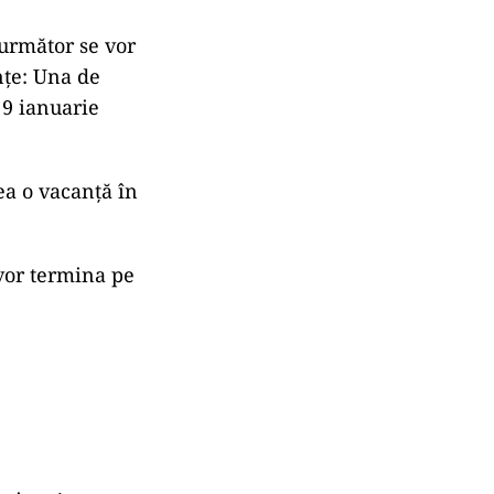
 următor se vor
nțe: Una de
 9 ianuarie
ea o vacanță în
 vor termina pe