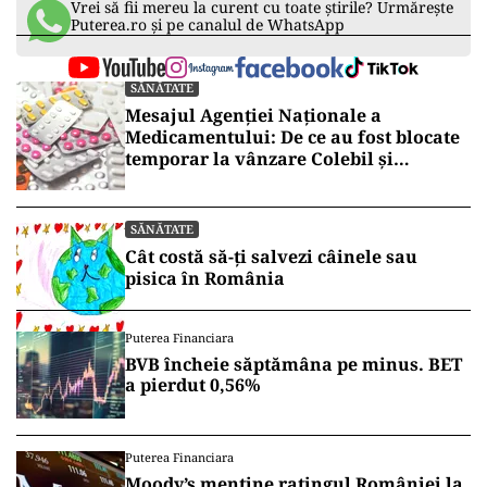
19 faţă de ultima raportare, respectiv Prahova –
15, Bucureşti – 14, Argeş – 13, Timiş şi Cluj – câte
10 cazuri.
Judeţele Botoşani, Hunedoara, Olt şi Satu Mare
nu au avut niciun caz de infectare.
În ultimele 24 de ore, au fost înregistrate 121 de
cazuri noi de persoane infectate cu SARS-CoV-2
și doar 8 decese.
Vrei să fii mereu la curent cu toate știrile? Urmărește
Puterea.ro și pe canalul de WhatsApp
SĂNĂTATE
Mesajul Agenției Naționale a
Medicamentului: De ce au fost blocate
temporar la vânzare Colebil și