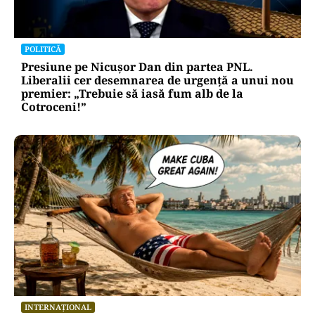
comunicările oficiale și cine răspunde
pentru mentenanța IT a instituțiilor
publice
Alte Articole Importante
POLITICĂ
Presiune pe Nicușor Dan din partea PNL.
Liberalii cer desemnarea de urgență a unui nou
premier: „Trebuie să iasă fum alb de la
Cotroceni!”