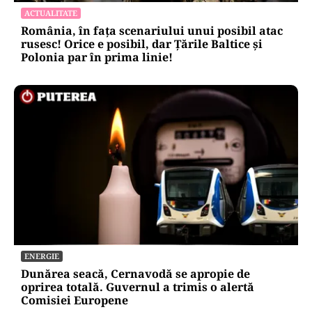
Moody’s ne-a lăsat deasupra „junk”-ului.
România a trecut examenul cu nota minimă
EXCLUSIV
EXCLUSIV
ACTUALITATE
România, în fața scenariului unui posibil atac
rusesc! Orice e posibil, dar Țările Baltice și
Polonia par în prima linie!