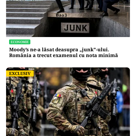
POLITICĂ
Nicușor Dan, după decizia Moody’s. Ce câștigă
românii din decizia agenției de rating:
„Perspectiva rămâne rezervată”
ECONOMIE