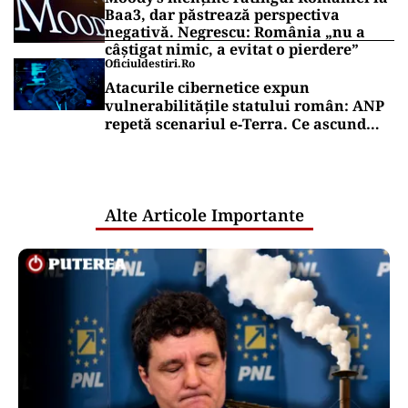
Panzcebil
SĂNĂTATE
Cât costă să-ți salvezi câinele sau
pisica în România
Puterea Financiara
BVB încheie săptămâna pe minus. BET
a pierdut 0,56%
Puterea Financiara
Moody’s menține ratingul României la
Baa3, dar păstrează perspectiva
negativă. Negrescu: România „nu a
câștigat nimic, a evitat o pierdere”
Oficiuldestiri.ro
Atacurile cibernetice expun
vulnerabilitățile statului român: ANP
repetă scenariul e‑Terra. Ce ascund