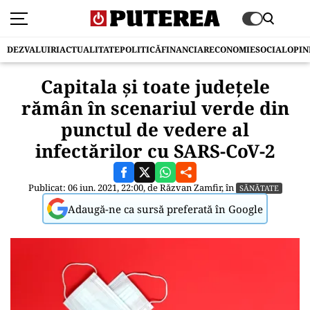
DEZVALUIRI
ACTUALITATE
POLITICĂ
FINANCIAR
ECONOMIE
SOCIAL
OPIN
Capitala şi toate judeţele
rămân în scenariul verde din
punctul de vedere al
infectărilor cu SARS-CoV-2
Publicat: 06 iun. 2021, 22:00, de
Răzvan Zamfir
, în
SĂNĂTATE
Adaugă-ne ca sursă preferată în Google