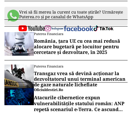
Vrei să fii mereu la curent cu toate știrile? Urmărește
Puterea.ro și pe canalul de WhatsApp
Puterea Financiara
România, țara UE cu cea mai redusă
alocare bugetară pe locuitor pentru
cercetare și dezvoltare, în 2025
Puterea Financiara
Transgaz vrea să devină acționar la
dezvoltatorul unui terminal american
de gaze naturale lichefiate
Oficiuldestiri.ro
Atacurile cibernetice expun
vulnerabilitățile statului român: ANP
repetă scenariul e‑Terra. Ce ascund
comunicările oficiale și cine răspunde
pentru mentenanța IT a instituțiilor
publice