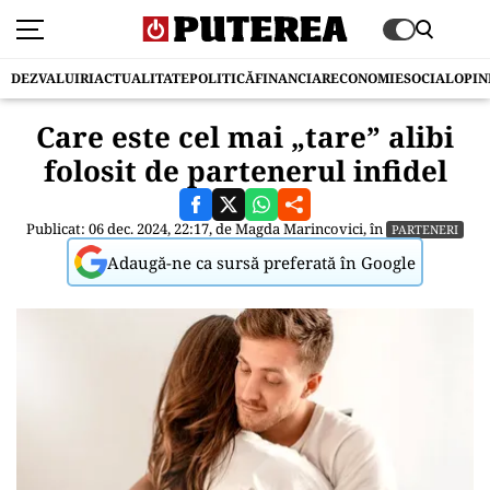
DEZVALUIRI
ACTUALITATE
POLITICĂ
FINANCIAR
ECONOMIE
SOCIAL
OPIN
Care este cel mai „tare” alibi
folosit de partenerul infidel
Publicat: 06 dec. 2024, 22:17, de
Magda Marincovici
, în
PARTENERI
Adaugă-ne ca sursă preferată în Google