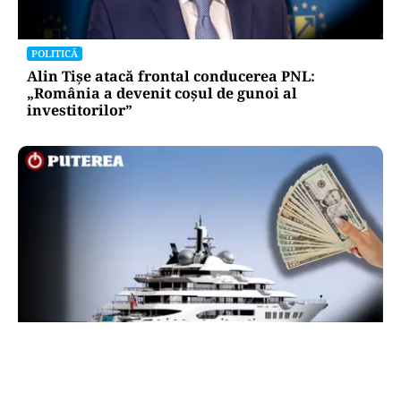
POLITICĂ
Alin Tișe atacă frontal conducerea PNL:
„România a devenit coșul de gunoi al
investitorilor”
INTERNAȚIONAL
Megayahtul Amadea, confiscat de americani de