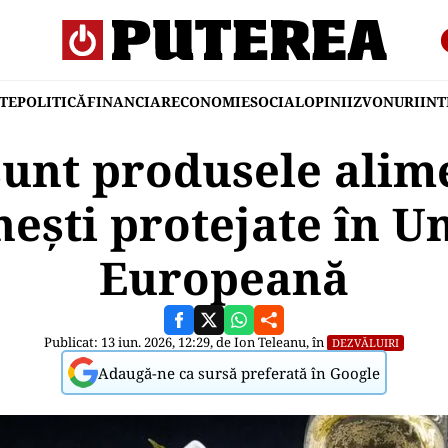
TE
POLITICĂ
FINANCIAR
ECONOMIE
SOCIAL
OPINII
ZVONURI
IN
sunt produsele alim
ești protejate în U
Europeană
Publicat: 13 iun. 2026, 12:29, de
Ion Teleanu
, în
DEZVĂLUIRI
Adaugă-ne ca sursă preferată în Google