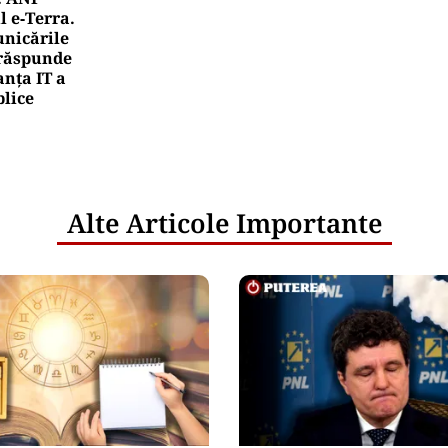
l e‑Terra.
nicările
e răspunde
nța IT a
blice
Alte Articole Importante