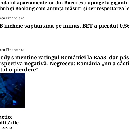
ndalul apartamentelor din București ajunge la giganții
bnb și Booking.com anunță măsuri și cer respectarea le
rea Financiara
B încheie săptămâna pe minus. BET a pierdut 0,5
rea Financiara
ody’s menține ratingul României la Baa3, dar pă
rspectiva negativă. Negrescu: România „nu a câști
itat o pierdere”
netice
litățile
: ANP