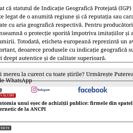
t că statutul de Indicație Geografică Protejată (IGP) 
e legat de o anumită regiune și că reputația sau cara
iate cu aria geografică respectivă. Pentru producători
seamnă o protecție sporită împotriva imitațiilor și a 
mirii. Totodată, eticheta europeană reprezintă un a
rtant, deoarece produsele cu indicație geografică s
 drept autentice și de calitate superioară.
ii mereu la curent cu toate știrile? Urmărește Puterea
 de WhatsApp
VĂLUIRI
tomia unui eșec de achiziții publice: firmele din spatel
ernetic de la ANCPI
CHETE