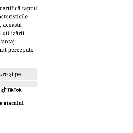
certifică faptul
cteristicile
, această
utilizării
vantaj
unt percepute
.ro și pe
e atacului