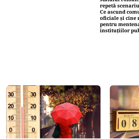
repetă scenariu
Ce ascund comu
oficiale și cin
pentru mentena
instituțiilor pu