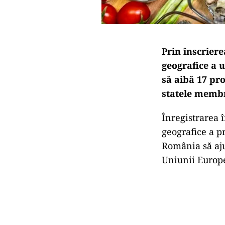
Prin înscrier
geografice a 
să aibă 17 pr
statele membr
Înregistrarea 
geografice a p
România să aju
Uniunii Europ