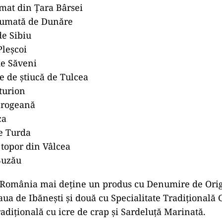
mat din Țara Bârsei
fumată de Dunăre
e Sibiu
Pleşcoi
de Săveni
re de ştiucă de Tulcea
turion
brogeană
ca
de Turda
 topor din Vâlcea
Buzău
România mai deține un produs cu Denumire de Orig
ua de Ibănești și două cu Specialitate Tradițională 
radițională cu icre de crap și Sardeluță Marinată.