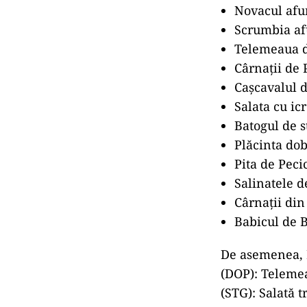
Novacul afu
Scrumbia a
Telemeaua d
Cârnaţii de 
Caşcavalul 
Salata cu ic
Batogul de s
Plăcinta do
Pita de Peci
Salinatele 
Cârnaţii din
Babicul de 
De asemenea, 
(DOP): Telemea
(STG): Salată t