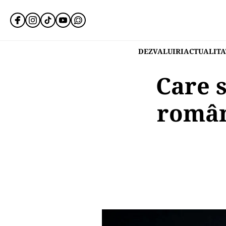
DEZVALUIRI
ACTUALITA
Care 
român