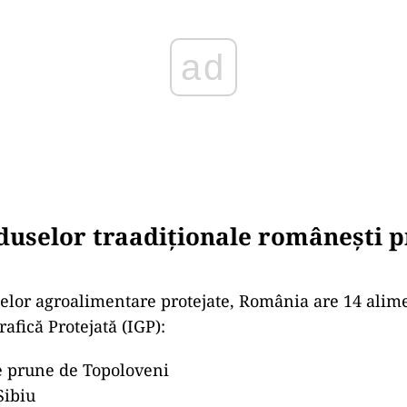
duselor traadiționale românești p
selor agroalimentare protejate, România are 14 alim
afică Protejată (IGP):
 prune de Topoloveni
Sibiu