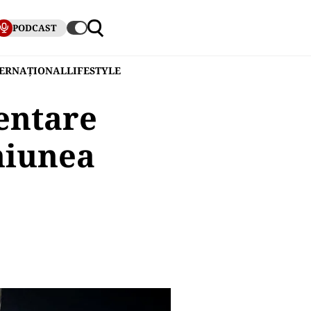
PODCAST
TERNAȚIONAL
LIFESTYLE
entare
niunea