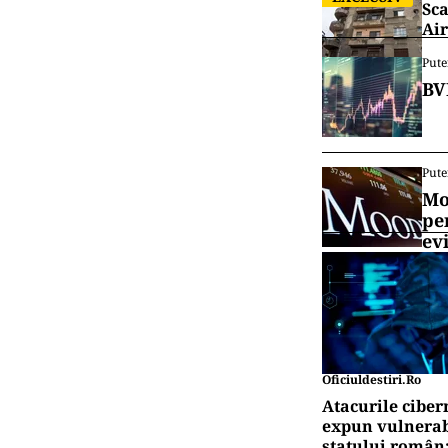
Sca
Air
Pute
BV
Pute
Mo
pe
ev
Oficiuldestiri.ro
Atacurile ciber
expun vulnerabi
statului român