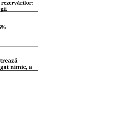
 rezervărilor:
gii
6%
strează
gat nimic, a