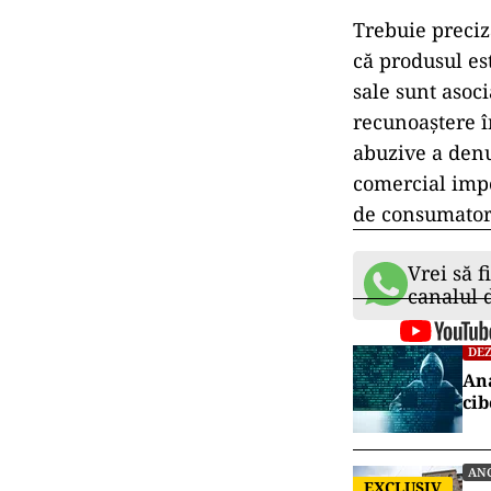
Trebuie preciza
că produsul est
sale sunt asoc
recunoaștere în
abuzive a denu
comercial impo
de consumatori
Vrei să f
canalul
DEZ
Ana
cib
AN
EXCLUSIV