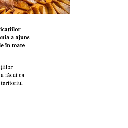
cațiilor
ânia a ajuns
e în toate
țiilor
a făcut ca
teritoriul