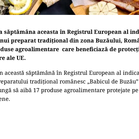
ea săptămâna aceasta în Registrul European al indi
unui preparat tradițional din zona Buzăului, Rom
oduse agroalimentare care beneficiază de protecți
e ale UE.
în această săptămână în Registrul European al indica
reparatului tradițional românesc „Babicul de Buzău” 
ngă să aibă 17 produse agroalimentare protejate pe 
ene.
Play