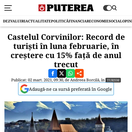
DEZVALUIRI
ACTUALITATE
POLITICĂ
FINANCIAR
ECONOMIE
SOCIAL
OPIN
Castelul Corvinilor: Record de
turiști în luna februarie, în
creștere cu 15% față de anul
trecut
Publicat: 02 mart. 2021, 09:30, de
Andreea Borcilă
, în
TURISM
Adaugă-ne ca sursă preferată în Google