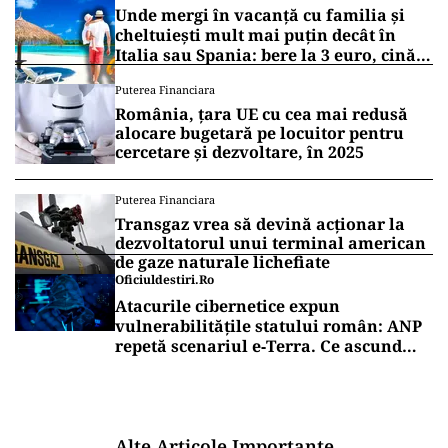
Unde mergi în vacanță cu familia și
cheltuiești mult mai puțin decât în
Italia sau Spania: bere la 3 euro, cină
completă sub 100 de euro
Puterea Financiara
România, țara UE cu cea mai redusă
alocare bugetară pe locuitor pentru
cercetare și dezvoltare, în 2025
Puterea Financiara
Transgaz vrea să devină acționar la
dezvoltatorul unui terminal american
de gaze naturale lichefiate
Oficiuldestiri.ro
Atacurile cibernetice expun
vulnerabilitățile statului român: ANP
repetă scenariul e‑Terra. Ce ascund
comunicările oficiale și cine răspunde
pentru mentenanța IT a instituțiilor
publice
Alte Articole Importante