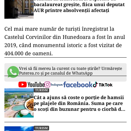
bacalaureat greșite, fiica unui deputat
AUR printre absolvenții afectați
Cel mai mare număr de turişti înregistrat la
Castelul Corvinilor din Hunedoara a fost în anul
2019, când monumentul istoric a fost vizitat de
404.000 de oameni.
Vrei să fii mereu la curent cu toate știrile? Urmărește
Puterea.ro și pe canalul de WhatsApp
TURISM
Cât a ajuns să coste o porție de hamsii
pe plajele din România. Suma pe care
o scoți din buzunar pentru o ciorbă de
pește sau saramură de crap la Eforie
Nord
TURISM