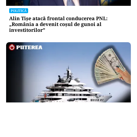
POLITICĂ
Alin Tișe atacă frontal conducerea PNL:
„România a devenit coșul de gunoi al
investitorilor”
INTERNAȚIONAL
Megayahtul Amadea, confiscat de americani de
la un oligarh rus, a fost scos la vânzare. Noul
proprietar a scos din conturi 187 de milioane de