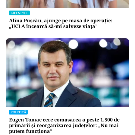
LIFESTYLE
Alina Pușcău, ajunge pe masa de operație:
„UCLA încearcă să-mi salveze viața”
POLITICĂ
Eugen Tomac cere comasarea a peste 1.500 de
primării și reorganizarea județelor: „Nu mai
putem funcționa”