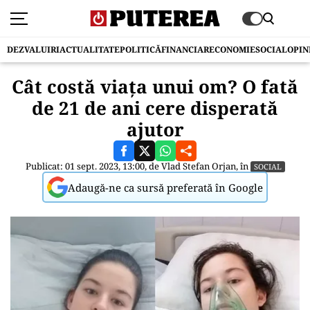
DEZVALUIRI
ACTUALITATE
POLITICĂ
FINANCIAR
ECONOMIE
SOCIAL
OPIN
Cât costă viața unui om? O fată
de 21 de ani cere disperată
ajutor
Publicat: 01 sept. 2023, 13:00, de
Vlad Stefan Orjan
, în
SOCIAL
Adaugă-ne ca sursă preferată în Google