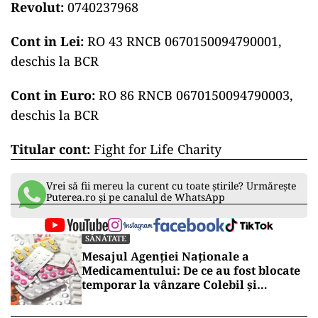
Revolut:
0740237968
Cont in Lei:
RO 43 RNCB 0670150094790001,
deschis la BCR
Cont in Euro:
RO 86 RNCB 0670150094790003,
deschis la BCR
Titular cont:
Fight for Life Charity
Vrei să fii mereu la curent cu toate știrile? Urmărește
Puterea.ro și pe canalul de WhatsApp
SĂNĂTATE
Mesajul Agenției Naționale a
Medicamentului: De ce au fost blocate
temporar la vânzare Colebil și
Panzcebil