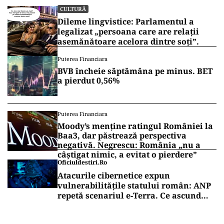
CULTURĂ
Dileme lingvistice: Parlamentul a
legalizat „persoana care are relații
asemănătoare acelora dintre soți”.
Puterea Financiara
BVB încheie săptămâna pe minus. BET
a pierdut 0,56%
Puterea Financiara
Moody’s menține ratingul României la
Baa3, dar păstrează perspectiva
negativă. Negrescu: România „nu a
câștigat nimic, a evitat o pierdere”
Oficiuldestiri.ro
Atacurile cibernetice expun
vulnerabilitățile statului român: ANP
repetă scenariul e‑Terra. Ce ascund
comunicările oficiale și cine răspunde
pentru mentenanța IT a instituțiilor