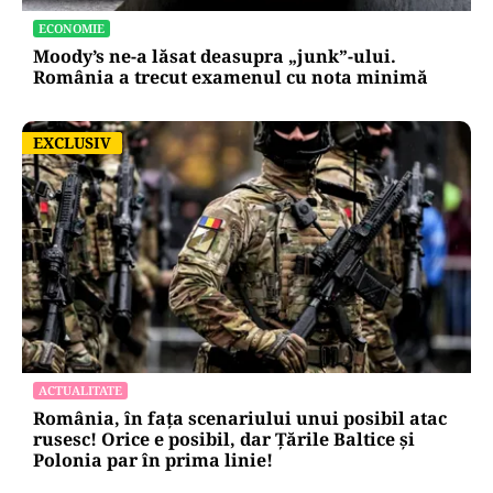
ECONOMIE
Moody’s ne-a lăsat deasupra „junk”-ului.
România a trecut examenul cu nota minimă
EXCLUSIV
EXCLUSIV
ACTUALITATE
România, în fața scenariului unui posibil atac
rusesc! Orice e posibil, dar Țările Baltice și
Polonia par în prima linie!