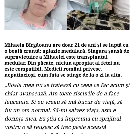
Mihaela Bîrgăoanu are doar 21 de ani și se luptă cu
o boală cruntă: aplazie medulară. Singura șansă de
supraviețuire a Mihaelei este transplantul
medular. Din păcate, niciun apropiat al fetei nu
este compatibil. Medicii români privesc,
neputincioși, cum fata se stinge de la o zi la alta.
„Boala mea nu se tratează cu ceea ce fac acum și
chiar avansează. Am toate riscurile de a face
leucemie. Și eu vreau să mă bucur de viață, să
fiu un om normal. Să-mi salvez viața, asta e
dorința mea. Eu știu că împreună cu sprijinul
vostru o să reușesc să trec peste această