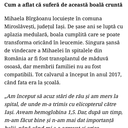
Cum a aflat că suferă de această boală cruntă
Mihaela Bîrgăoanu locuiește în comuna
Miroslăvești, județul Iași. De șase ani se luptă cu
aplazia medulară, boala cumplită care se poate
transforma oricând în leucemie. Singura șansă
de vindecare a Mihaelei în spitalele din
România ar fi fost transplantul de măduvă
osoasă, dar membrii familiei nu au fost
compatibili. Tot calvarul a început în anul 2017,
când fata era la școală.
„Am început să acuz stări de rău și am mers la
spital, de unde m-a trimis cu elicopterul către
Iași. Aveam hemoglobina 1,5. Dar, după un timp,
m-am făcut bine și n-am mai dat importanță
bolii, până când mi s-a agravat și orice